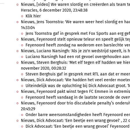
Nieuws, [video] We waren slordig en creëerden als team te
Heracles, 6 december 2020, 23:48:38
Klik hier
Nieuws, Jens Toornstra: 'We waren weer heel slordig en ha
14:33:04
Jens Toornstra gaf in gesprek met Fox Sports aan erg gefr
Nieuws, Feyenoord stelt opnieuw teleur en speelt gelijk t
Feyenoord heeft zondag na wederom een barslechte verto
Nieuws, Luciano Narsingh: 'Als je zo'n wedstrijd speelt, is
Luciano Narsingh had een rot gevoel overgehouden aan 
Nieuws, Steven Berghuis: 'Met elf tegen elf hadden we hie
november 2020, 00:28:32
Steven Berghuis gaf in gesprek met RTL aan dat er meer
Nieuws, Dick Advocaat: 'We hadden het veel eerder moeten 
Uiteindelijk was de opluchting bij Dick Advocaat groot. T
Nieuws, Feyenoord pakt winst tegen FC Emmen in extremis ,
Feyenoord heeft vandaag in de laatste seconde de overw
Nieuws, Feyenoord door trio discutabele penalty’s onderui
20:45:29
Onder barre weersomstandigheden heeft Feyenoord een b
Nieuws, Dick Advocaat: 'Een beetje een wrang gevoel' , 22 o
Dick Advocaat: ‘Een beetje een wrang gevoel’ Feyenoord h