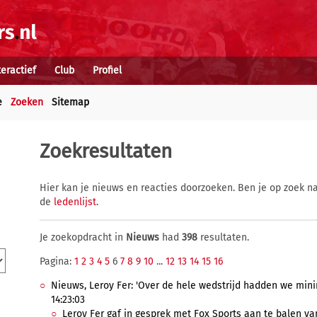
teractief
Club
Profiel
e
Zoeken
Sitemap
Zoekresultaten
Hier kan je nieuws en reacties doorzoeken. Ben je op zoek na
de
ledenlijst
.
Je zoekopdracht in
Nieuws
had
398
resultaten.
Pagina:
1
2
3
4
5
6
7
8
9
10
...
12
13
14
15
16
Nieuws, Leroy Fer: 'Over de hele wedstrijd hadden we min
14:23:03
Leroy Fer gaf in gesprek met Fox Sports aan te balen van