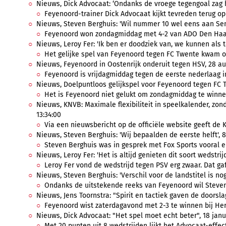
Nieuws, Dick Advocaat: ‘Ondanks de vroege tegengoal zag het
Feyenoord-trainer Dick Advocaat kijkt tevreden terug op 
Nieuws, Steven Berghuis: 'Wil nummer 10 wel eens aan Sene
Feyenoord won zondagmiddag met 4-2 van ADO Den Haag.
Nieuws, Leroy Fer: 'Ik ben er doodziek van, we kunnen als 
Het gelijke spel van Feyenoord tegen FC Twente kwam ook
Nieuws, Feyenoord in Oostenrijk onderuit tegen HSV, 28 au
Feyenoord is vrijdagmiddag tegen de eerste nederlaag in
Nieuws, Doelpuntloos gelijkspel voor Feyenoord tegen FC T
Het is Feyenoord niet gelukt om zondagmiddag te winnen
Nieuws, KNVB: Maximale flexibiliteit in speelkalender, zonda
13:34:00
Via een nieuwsbericht op de officiële website geeft de K
Nieuws, Steven Berghuis: 'Wij bepaalden de eerste helft', 8
Steven Berghuis was in gesprek met Fox Sports vooral er
Nieuws, Leroy Fer: 'Het is altijd genieten dit soort wedstrij
Leroy Fer vond de wedstrijd tegen PSV erg zwaar. Dat gaf
Nieuws, Steven Berghuis: 'Verschil voor de landstitel is nog 
Ondanks de uitstekende reeks van Feyenoord wil Steven 
Nieuws, Jens Toornstra: "Spirit en tactiek gaven de doorslag
Feyenoord wist zaterdagavond met 2-3 te winnen bij Hera
Nieuws, Dick Advocaat: "Het spel moet echt beter", 18 janua
Met 20 punten uit 8 wedstrijden lijkt het Advocaat-effect 