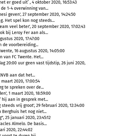
 er goed uit’ , 4 oktober 2020, 16:53:43
de 1-4 overwinning van...
si geven', 27 september 2020, 14:24:50
 Het spel kon nog steeds...
team veel beter', 20 september 2020, 17:02:43
 bij Leroy Fer aan als...
gustus 2020, 17:47:00
 de voorbereiding...
wente, 16 augustus 2020, 14:05:00
 van FC Twente. Het...
g 20:00 uur geen vast tijdstip, 26 juni 2020,
NVB aan dat het...
 maart 2020, 17:00:54
g te spreken over de...
den', 1 maart 2020, 18:59:00
 hij aan in gesprek met...
steeds vrij groot', 29 februari 2020, 12:34:00
Berghuis het nog niet...
", 25 januari 2020, 23:45:12
cles Almelo. De basis...
ri 2020, 22:44:02
voort te duren bij...