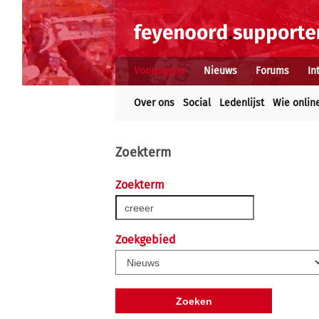
Voorpagina
Nieuws
Forums
In
Over ons
Social
Ledenlijst
Wie onlin
Zoekterm
Zoekterm
Zoekgebied