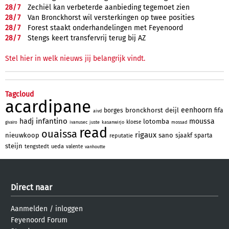
28/
7
Zechiël kan verbeterde aanbieding tegemoet zien
28/
7
Van Bronckhorst wil versterkingen op twee posities
28/
7
Forest staakt onderhandelingen met Feyenoord
28/
7
Stengs keert transfervrij terug bij AZ
Stel hier in welk nieuws jij belangrijk vindt.
Tagcloud
acardipane
eenhoorn
bronckhorst
deijl
borges
fifa
aivd
infantino
hadj
moussa
lotomba
kloese
ivanusec
juste
kasanwirjo
mossad
givairo
read
ouaissa
rigaux
nieuwkoop
sano
sjaakf
sparta
reputatie
steijn
tengstedt
ueda
valente
vanhoutte
Direct naar
Aanmelden
/
inloggen
Feyenoord Forum