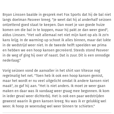
Bryan Linssen baalde in gesprek met Fox Sports dat hij de bal niet
langs doelman Pasveer kreeg. "Je weet dat hij al anderhalf seizoen
ontzettend goed staat te keepen. Dan moet je van goede huize
komen om die bal in te koppen, maar hij pakt ze dan weer goed",
aldus Linssen. "Het valt allemaal net niet mijn kant op als ik zo'n
kans krijg. In de warming-up schoot ik alles binnen, maar dat lukte
in de wedstrijd weer niet. In de tweede helft speelden we prima
en hebben we een hoop kansen gecreëerd. Steeds stond Pasveer
in de weg of ging hij over of naast. Dat is zuur. Dit is een onnodige
nederlaag."
Vorig seizoen vond de aanvaller in het shirt van Vitesse nog
regelmatig het net. "Toen heb ik ook een hoop kansen gemist,
maar het wordt er nu veel uitgelicht omdat ik andere kansen niet
maak", zo gaf hij aan. "Het is niet anders. Ik moet ze weer gaan
maken en daar was ik vandaag weer graag mee begonnen. Ik kom
in ieder geval weer dichterbij. Het is ook een paar wedstrijden
geweest waarin ik geen kansen kreeg. Nu was ik er gelukkig wel
weer. Ik hoop ze woensdag wel weer binnen te schieten."