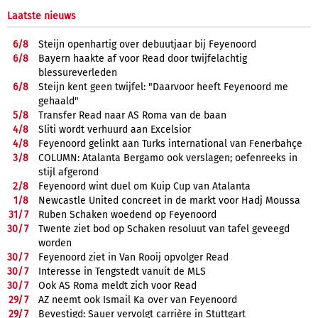
Laatste nieuws
6/
8
Steijn openhartig over debuutjaar bij Feyenoord
6/
8
Bayern haakte af voor Read door twijfelachtig
blessureverleden
6/
8
Steijn kent geen twijfel: "Daarvoor heeft Feyenoord me
gehaald"
5/
8
Transfer Read naar AS Roma van de baan
4/
8
Sliti wordt verhuurd aan Excelsior
4/
8
Feyenoord gelinkt aan Turks international van Fenerbahçe
3/
8
COLUMN: Atalanta Bergamo ook verslagen; oefenreeks in
stijl afgerond
2/
8
Feyenoord wint duel om Kuip Cup van Atalanta
1/
8
Newcastle United concreet in de markt voor Hadj Moussa
31/
7
Ruben Schaken woedend op Feyenoord
30/
7
Twente ziet bod op Schaken resoluut van tafel geveegd
worden
30/
7
Feyenoord ziet in Van Rooij opvolger Read
30/
7
Interesse in Tengstedt vanuit de MLS
30/
7
Ook AS Roma meldt zich voor Read
29/
7
AZ neemt ook Ismail Ka over van Feyenoord
29/
7
Bevestigd: Sauer vervolgt carrière in Stuttgart