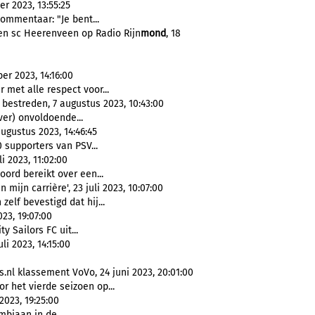
er 2023, 13:55:25
commentaar: "Je bent...
en sc Heerenveen op Radio Rijn
mond
, 18
er 2023, 14:16:00
met alle respect voor...
bestreden, 7 augustus 2023, 10:43:00
ver) onvoldoende...
ugustus 2023, 14:46:45
 supporters van PSV...
i 2023, 11:02:00
oord bereikt over een...
 mijn carrière', 23 juli 2023, 10:07:00
elf bevestigd dat hij...
23, 19:07:00
ty Sailors FC uit...
li 2023, 14:15:00
nl klassement VoVo, 24 juni 2023, 20:01:00
or het vierde seizoen op...
2023, 19:25:00
biaan in de...