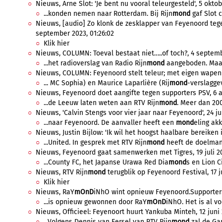
Nieuws, Arne Slot: 'Je bent nu vooral teleurgesteld', 5 oktob
...konden nemen naar Rotterdam. Bij Rijn
mond
gaf Slot 
Nieuws, [audio] Zo klonk de zesklapper van Feyenoord teg
september 2023, 01:26:02
Klik hier
Nieuws, COLUMN: Toeval bestaat niet…..of toch?, 4 septemb
...het radioverslag van Radio Rijn
mond
aangeboden. Maar 
Nieuws, COLUMN: Feyenoord stelt teleur; met eigen wapen 
... MC Sophia) en Maurice Laparlière (Rij
mond
-verslagge
Nieuws, Feyenoord doet aangifte tegen supporters PSV, 6 a
...de Leeuw laten weten aan RTV Rijn
mond
. Meer dan 200
Nieuws, 'Calvin Stengs voor vier jaar naar Feyenoord', 24 jul
...naar Feyenoord. De aanvaller heeft een
mond
eling akk
Nieuws, Justin Bijlow: 'Ik wil het hoogst haalbare bereiken in
...United. In gesprek met RTV Rijn
mond
heeft de doelman z
Nieuws, Feyenoord gaat samenwerken met Tigres, 19 juli 20
...County FC, het Japanse Urawa Red Dia
mond
s en Lion Ci
Nieuws, RTV Rijn
mond
terugblik op Feyenoord Festival, 17 ju
Klik hier
Nieuws, RaY
mOnD
iNhO wint opnieuw Feyenoord.Supporters.
...is opnieuw gewonnen door RaY
mOnD
iNhO. Het is al vo
Nieuws, Officieel: Feyenoort huurt Yankuba Minteh, 12 juni 
...Volgens Dennis van Eersel van RTV Rijn
mond
zal de Gam