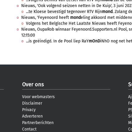
Nieuws, 'Ook volgend seizoen netten in De Kuip', 3 juni 202
...te Kloese bevestigd tegenover RTV Rijn
mond
. Zolang de
Nieuws, 'Feyenoord heeft
mond
eling akkoord met middenvel
Volgens het Belgische Het Laatste Nieuws heeft Feyenoo
Nieuws, OupaRob winnaar Feyenoord.Supporters.nl Pool, snl
12:15:00
...is geëindigd. In de Pool liep RaY
mOnD
iNhO nog net het
Over ons
S
Voor webmasters
Aj
Disclaimer
F
Privacy
PS
Adverteren
S
Partnerberichten
M
Contact
C