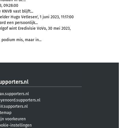
3, 09:28:00
 KNVB vast blijft...
der Hugo Vetlesen', 1 juni 2023, 11:17:00
rd een persoonlijk...
gof wint Eredivisie VoVo, 30 mei 2023,
 podium mis, maar in...
upporters.nl
ax.supporters.nl
eyenoord.supporters.nl
V.supporters.nl
itemap
ijn voorkeuren
ookie-instellingen