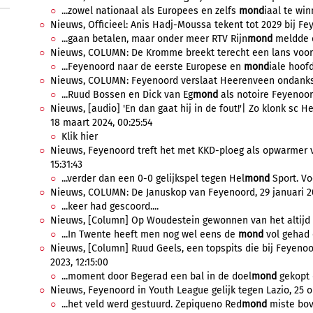
...zowel nationaal als Europees en zelfs
mond
iaal te win
Nieuws, Officieel: Anis Hadj-Moussa tekent tot 2029 bij Fey
...gaan betalen, maar onder meer RTV Rijn
mond
meldde d
Nieuws, COLUMN: De Kromme breekt terecht een lans voor M
...Feyenoord naar de eerste Europese en
mond
iale hoofd
Nieuws, COLUMN: Feyenoord verslaat Heerenveen ondanks Hi
...Ruud Bossen en Dick van Eg
mond
als notoire Feyenoor
Nieuws, [audio] 'En dan gaat hij in de fout!'| Zo klonk sc
18 maart 2024, 00:25:54
Klik hier
Nieuws, Feyenoord treft het met KKD-ploeg als opwarmer 
15:31:43
...verder dan een 0-0 gelijkspel tegen Hel
mond
Sport. Vo
Nieuws, COLUMN: De Januskop van Feyenoord, 29 januari 20
...keer had gescoord....
Nieuws, [Column] Op Woudestein gewonnen van het altijd la
...In Twente heeft men nog wel eens de
mond
vol gehad o
Nieuws, [Column] Ruud Geels, een topspits die bij Feyenoo
2023, 12:15:00
...moment door Begerad een bal in de doel
mond
gekopt d
Nieuws, Feyenoord in Youth League gelijk tegen Lazio, 25 o
...het veld werd gestuurd. Zepiqueno Red
mond
miste bove