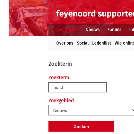
Voorpagina
Nieuws
Forums
In
Over ons
Social
Ledenlijst
Wie onlin
Zoekterm
Zoekterm
Zoekgebied