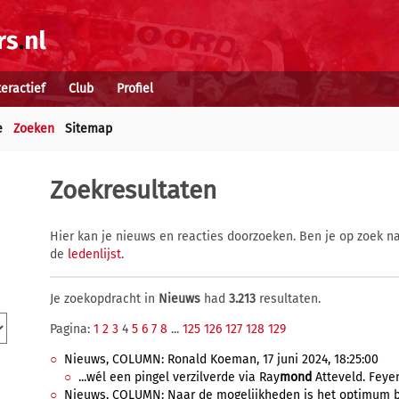
teractief
Club
Profiel
e
Zoeken
Sitemap
Zoekresultaten
Hier kan je nieuws en reacties doorzoeken. Ben je op zoek na
de
ledenlijst
.
Je zoekopdracht in
Nieuws
had
3.213
resultaten.
Pagina:
1
2
3
4
5
6
7
8
...
125
126
127
128
129
Nieuws, COLUMN: Ronald Koeman, 17 juni 2024, 18:25:00
...wél een pingel verzilverde via Ray
mond
Atteveld. Feyen
Nieuws, COLUMN: Naar de mogelijkheden is het optimum bere