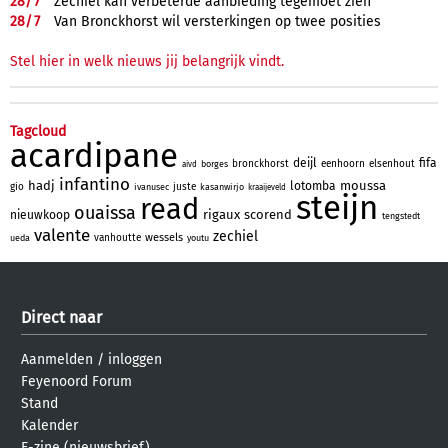
28/
7
Zechiël kan verbeterde aanbieding tegemoet zien
28/
7
Van Bronckhorst wil versterkingen op twee posities
Stel hier in welk nieuws jij belangrijk vindt.
Tagcloud
acardipane
deijl
fifa
bronckhorst
eenhoorn
elsenhout
borges
aivd
infantino
hadj
moussa
lotomba
gio
juste
ivanusec
kasanwirjo
kraaijeveld
steijn
read
ouaissa
rigaux
scorend
nieuwkoop
tengstedt
valente
zechiel
wessels
vanhoutte
ueda
youtu
Direct naar
Aanmelden
/
inloggen
Feyenoord Forum
Stand
Kalender
E-zine (nieuwsbrief)