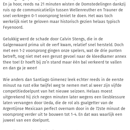
En ja hoor, reeds na 21 minuten wisten de Domstedelingen dankzij
ruis op de communicatielijn tussen Wellenreuther en Trauner de
snel verkregen 0-1 voorsprong teniet te doen. Het was toch
werkelijk niet te geloven maar historisch gezien helaas typisch
Feyenoord.
Gelukkig werd de schade door Calvin Stengs, die in de
Galgenwaard prima uit de verf kwam, relatief snel hersteld. Doch
met een 1-2 voorsprong gingen onze spelers, wat de drie punten
betreft, nog niet met een gerust gevoel naar de kleedkamer annex
thee toe! Er hoeft bij zo’n stand maar één bal verkeerd te vallen
en dan ga je weer!
Wie anders dan Santiago Gimenez leek echter reeds in de eerste
minuut na rust elke twijfel weg te nemen met al weer zijn vijfde
competitiedoelpunt van het nieuwe seizoen. Helaas moest
uitgerekend hij zich negen minuten later wegens een liesblessure
laten vervangen door Ueda, die de rol als goalgetter van de
Argentijnse Mexicaan perfect overnam door in de 72ste minuut de
voorsprong verder uit te bouwen tot 1-4. En dat was waarlijk een
juweel van een doelpunt.