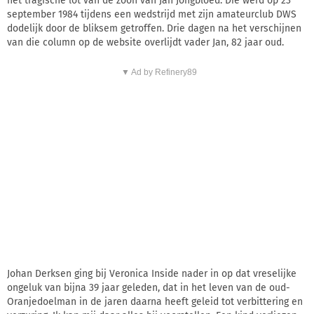
het tragische lot van de zoon van Jan Jongbloed. Die werd op 23
september 1984 tijdens een wedstrijd met zijn amateurclub DWS
dodelijk door de bliksem getroffen. Drie dagen na het verschijnen
van die column op de website overlijdt vader Jan, 82 jaar oud.
▼ Ad by Refinery89
Johan Derksen ging bij Veronica Inside nader in op dat vreselijke
ongeluk van bijna 39 jaar geleden, dat in het leven van de oud-
Oranjedoelman in de jaren daarna heeft geleid tot verbittering en