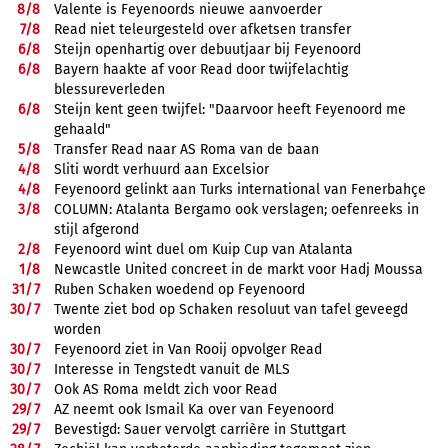
8/
8
Valente is Feyenoords nieuwe aanvoerder
7/
8
Read niet teleurgesteld over afketsen transfer
6/
8
Steijn openhartig over debuutjaar bij Feyenoord
6/
8
Bayern haakte af voor Read door twijfelachtig
blessureverleden
6/
8
Steijn kent geen twijfel: "Daarvoor heeft Feyenoord me
gehaald"
5/
8
Transfer Read naar AS Roma van de baan
4/
8
Sliti wordt verhuurd aan Excelsior
4/
8
Feyenoord gelinkt aan Turks international van Fenerbahçe
3/
8
COLUMN: Atalanta Bergamo ook verslagen; oefenreeks in
stijl afgerond
2/
8
Feyenoord wint duel om Kuip Cup van Atalanta
1/
8
Newcastle United concreet in de markt voor Hadj Moussa
31/
7
Ruben Schaken woedend op Feyenoord
30/
7
Twente ziet bod op Schaken resoluut van tafel geveegd
worden
30/
7
Feyenoord ziet in Van Rooij opvolger Read
30/
7
Interesse in Tengstedt vanuit de MLS
30/
7
Ook AS Roma meldt zich voor Read
29/
7
AZ neemt ook Ismail Ka over van Feyenoord
29/
7
Bevestigd: Sauer vervolgt carrière in Stuttgart