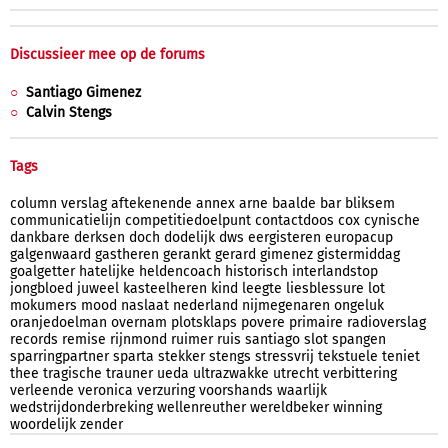
Discussieer mee op de forums
Santiago Gimenez
Calvin Stengs
Tags
column
verslag
aftekenende
annex
arne
baalde
bar
bliksem
communicatielijn
competitiedoelpunt
contactdoos
cox
cynische
dankbare
derksen
doch
dodelijk
dws
eergisteren
europacup
galgenwaard
gastheren
gerankt
gerard
gimenez
gistermiddag
goalgetter
hatelijke
heldencoach
historisch
interlandstop
jongbloed
juweel
kasteelheren
kind
leegte
liesblessure
lot
mokumers
mood
naslaat
nederland
nijmegenaren
ongeluk
oranjedoelman
overnam
plotsklaps
povere
primaire
radioverslag
records
remise
rijnmond
ruimer
ruis
santiago
slot
spangen
sparringpartner
sparta
stekker
stengs
stressvrij
tekstuele
teniet
thee
tragische
trauner
ueda
ultrazwakke
utrecht
verbittering
verleende
veronica
verzuring
voorshands
waarlijk
wedstrijdonderbreking
wellenreuther
wereldbeker
winning
woordelijk
zender