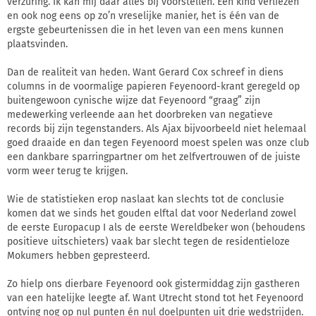
verzuring. Ik kan mij daar alles bij voorstellen. Een kind verliezen
en ook nog eens op zo’n vreselijke manier, het is één van de
ergste gebeurtenissen die in het leven van een mens kunnen
plaatsvinden.
Dan de realiteit van heden. Want Gerard Cox schreef in diens
columns in de voormalige papieren Feyenoord-krant geregeld op
buitengewoon cynische wijze dat Feyenoord “graag” zijn
medewerking verleende aan het doorbreken van negatieve
records bij zijn tegenstanders. Als Ajax bijvoorbeeld niet helemaal
goed draaide en dan tegen Feyenoord moest spelen was onze club
een dankbare sparringpartner om het zelfvertrouwen of de juiste
vorm weer terug te krijgen.
Wie de statistieken erop naslaat kan slechts tot de conclusie
komen dat we sinds het gouden elftal dat voor Nederland zowel
de eerste Europacup I als de eerste Wereldbeker won (behoudens
positieve uitschieters) vaak bar slecht tegen de residentieloze
Mokumers hebben gepresteerd.
Zo hielp ons dierbare Feyenoord ook gistermiddag zijn gastheren
van een hatelijke leegte af. Want Utrecht stond tot het Feyenoord
ontving nog op nul punten én nul doelpunten uit drie wedstrijden.