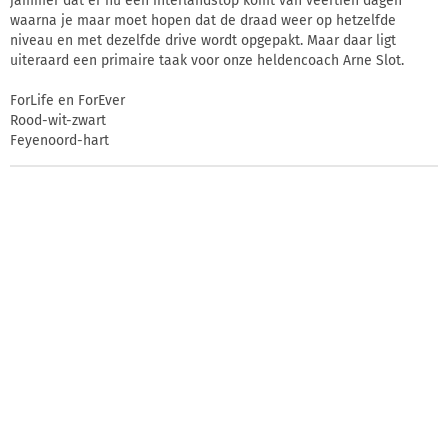
jammer dat er nu een interlandstop komt van veertien dagen
waarna je maar moet hopen dat de draad weer op hetzelfde
niveau en met dezelfde drive wordt opgepakt. Maar daar ligt
uiteraard een primaire taak voor onze heldencoach Arne Slot.
ForLife en ForEver
Rood-wit-zwart
Feyenoord-hart