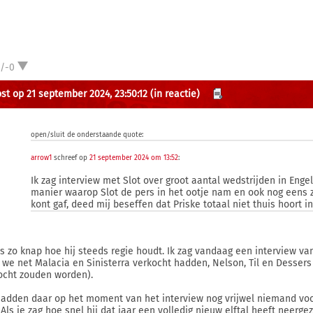
1/-0
st op 21 september 2024, 23:50:12
(in reactie)
open/sluit de onderstaande quote:
arrow1
schreef op
21 september 2024 om 13:52
:
Ik zag interview met Slot over groot aantal wedstrijden in Enge
manier waarop Slot de pers in het ootje nam en ook nog eens z
kont gaf, deed mij beseffen dat Priske totaal niet thuis hoort i
is zo knap hoe hij steeds regie houdt. Ik zag vandaag een interview v
 we net Malacia en Sinisterra verkocht hadden, Nelson, Til en Desser
ocht zouden worden).
adden daar op het moment van het interview nog vrijwel niemand voor 
. Als je zag hoe snel hij dat jaar een volledig nieuw elftal heeft neerg