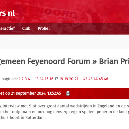
teractief
Club
Profiel
gemeen Feyenoord Forum
» Brian Pr
 pagina's:
1
2
3
4
...
13
14
15
16
17
18
19
20
21
...
42
43
44
45
46
st op 21 september 2024, 13:52:45
ag interview met Slot over groot aantal wedstrijden in Engeland en de 
 in het ootje nam en ook nog eens zijn eigen spelers peper in de kont 
 thuis hoort in Rotterdam.