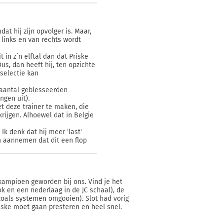
at hij zijn opvolger is. Maar,
 links en van rechts wordt
 in z´n elftal dan dat Priske
Dus, dan heeft hij, ten opzichte
 selectie kan
 aantal geblesseerden
ngen uit).
t deze trainer te maken, die
krijgen. Alhoewel dat in Belgie
Ik denk dat hij meer 'last'
 aannemen dat dit een flop
kampioen geworden bij ons. Vind je het
ok en een nederlaag in de JC schaal), de
zoals systemen omgooien). Slot had vorig
riske moet gaan presteren en heel snel.