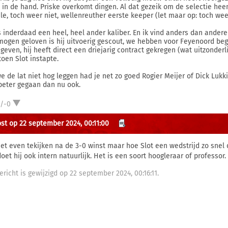
s in de hand. Priske overkomt dingen. Al dat gezeik om de selectie hee
le, toch weer niet, wellenreuther eerste keeper (let maar op: toch weer
is inderdaad een heel, heel ander kaliber. En ik vind anders dan ander
mogen geloven is hij uitvoerig gescout, we hebben voor Feyenoord b
geven, hij heeft direct een driejarig contract gekregen (wat uitzonderli
toen Slot instapte.
we de lat niet hog leggen had je net zo goed Rogier Meijer of Dick Luk
beter gegaan dan nu ook.
1/-0
st op 22 september 2024, 00:11:00
net even tekijken na de 3-0 winst maar hoe Slot een wedstrijd zo snel
oet hij ook intern natuurlijk. Het is een soort hoogleraar of professor.
ericht is gewijzigd op 22 september 2024, 00:16:11.