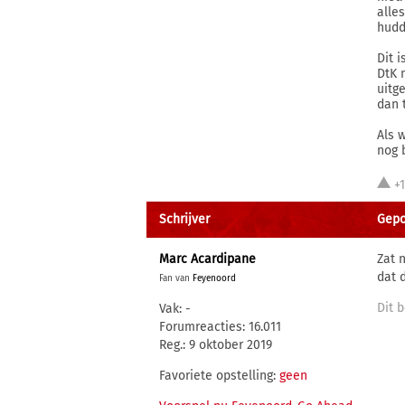
alle
hudd
Dit 
DtK 
uitge
dan 
Als 
nog 
+
Schrijver
Gepo
Marc Acardipane
Zat 
dat d
Fan van
Feyenoord
Dit b
Vak: -
Forumreacties: 16.011
Reg.: 9 oktober 2019
Favoriete opstelling:
geen