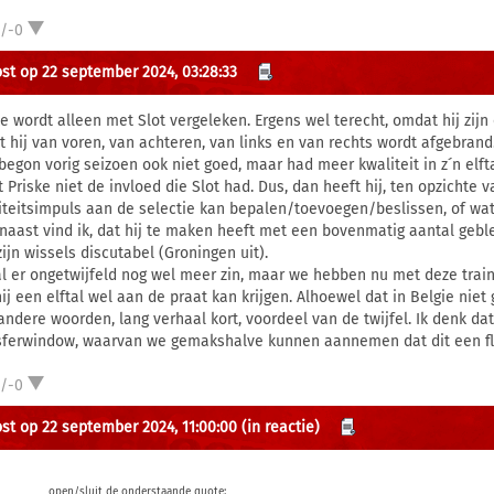
1/-0
st op 22 september 2024, 03:28:33
ke wordt alleen met Slot vergeleken. Ergens wel terecht, omdat hij zij
at hij van voren, van achteren, van links en van rechts wordt afgebrand
 begon vorig seizoen ook niet goed, maar had meer kwaliteit in z´n elft
 Priske niet de invloed die Slot had. Dus, dan heeft hij, ten opzichte v
iteitsimpuls aan de selectie kan bepalen/toevoegen/beslissen, of wat
naast vind ik, dat hij te maken heeft met een bovenmatig aantal gebl
zijn wissels discutabel (Groningen uit).
al er ongetwijfeld nog wel meer zin, maar we hebben nu met deze train
ij een elftal wel aan de praat kan krijgen. Alhoewel dat in Belgie niet g
andere woorden, lang verhaal kort, voordeel van de twijfel. Ik denk dat 
sferwindow, waarvan we gemakshalve kunnen aannemen dat dit een fl
1/-0
st op 22 september 2024, 11:00:00
(in reactie)
open/sluit de onderstaande quote: