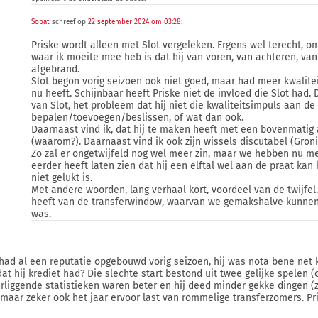
Sobat
schreef op
22 september 2024 om 03:28
:
Priske wordt alleen met Slot vergeleken. Ergens wel terecht, omd
waar ik moeite mee heb is dat hij van voren, van achteren, van
afgebrand.
Slot begon vorig seizoen ook niet goed, maar had meer kwaliteit
nu heeft. Schijnbaar heeft Priske niet de invloed die Slot had. 
van Slot, het probleem dat hij niet die kwaliteitsimpuls aan de
bepalen/toevoegen/beslissen, of wat dan ook.
Daarnaast vind ik, dat hij te maken heeft met een bovenmatig
(waarom?). Daarnaast vind ik ook zijn wissels discutabel (Groni
Zo zal er ongetwijfeld nog wel meer zin, maar we hebben nu me
eerder heeft laten zien dat hij een elftal wel aan de praat kan 
niet gelukt is.
Met andere woorden, lang verhaal kort, voordeel van de twijfel. 
heeft van de transferwindow, waarvan we gemakshalve kunnen
was.
 had al een reputatie opgebouwd vorig seizoen, hij was nota bene net 
dat hij krediet had? Die slechte start bestond uit twee gelijke spelen (
rliggende statistieken waren beter en hij deed minder gekke dingen (
, maar zeker ook het jaar ervoor last van rommelige transferzomers. P