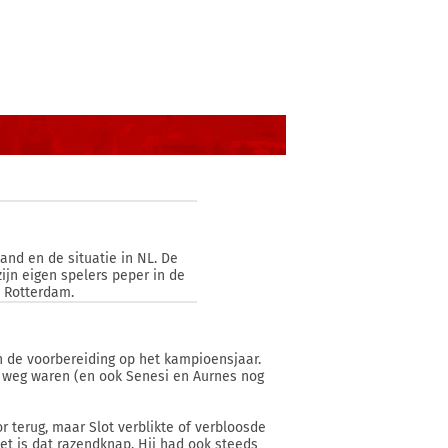
land en de situatie in NL. De
ijn eigen spelers peper in de
n Rotterdam.
an de voorbereiding op het kampioensjaar.
s weg waren (en ook Senesi en Aurnes nog
terug, maar Slot verblikte of verbloosde
ezet is dat razendknap. Hij had ook steeds