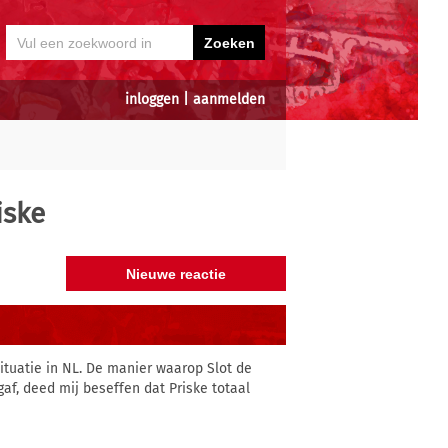
inloggen
|
aanmelden
iske
situatie in NL. De manier waarop Slot de
gaf, deed mij beseffen dat Priske totaal