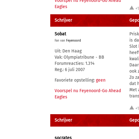
Voorspel nu Feyenoord-Go Ahead
Eagles
+
Schrijver
Gepo
Sobat
Pris
is d
Fan van
Feyenoord
Slot
Uit: Den Haag
heeft
Vak: Olympiatribune - BB
kwal
Forumreacties: 1.314
Daar
Reg.: 6 juli 2007
ook 
Zo z
Favoriete opstelling:
geen
dat h
Met 
Voorspel nu Feyenoord-Go Ahead
tran
Eagles
+
Schrijver
Gepo
socrates