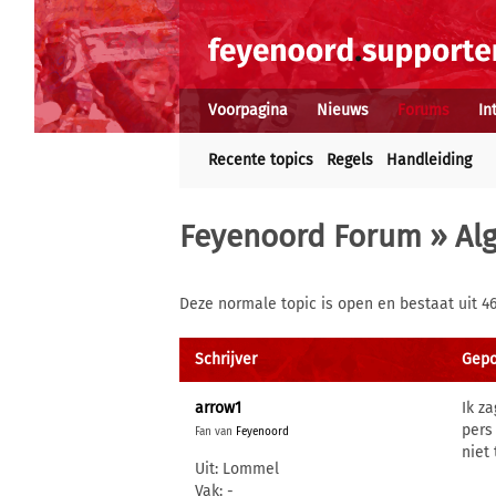
Voorpagina
Nieuws
Forums
In
Recente topics
Regels
Handleiding
Feyenoord Forum
»
Al
Deze normale topic is open en bestaat uit 46
Schrijver
Gepo
arrow1
Ik z
pers
Fan van
Feyenoord
niet
Uit: Lommel
Vak: -