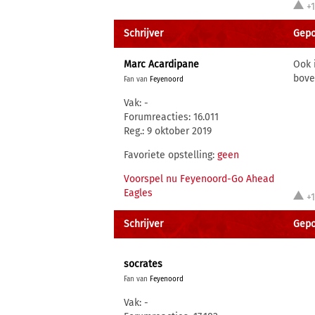
+
Schrijver
Gepo
Marc Acardipane
Ook 
bove
Fan van
Feyenoord
Vak: -
Forumreacties: 16.011
Reg.: 9 oktober 2019
Favoriete opstelling:
geen
Voorspel nu Feyenoord-Go Ahead
Eagles
+
Schrijver
Gepo
socrates
Fan van
Feyenoord
Vak: -