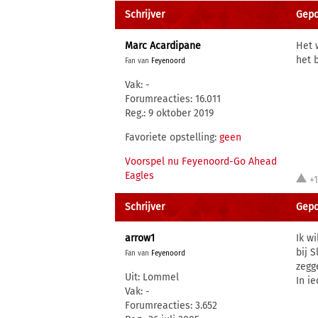
Schrijver
Gepo
Marc Acardipane
Het 
het 
Fan van
Feyenoord
Vak: -
Forumreacties: 16.011
Reg.: 9 oktober 2019
Favoriete opstelling:
geen
Voorspel nu Feyenoord-Go Ahead
Eagles
+
Schrijver
Gepo
arrow1
Ik w
bij 
Fan van
Feyenoord
zegg
Uit: Lommel
In ie
Vak: -
Forumreacties: 3.652