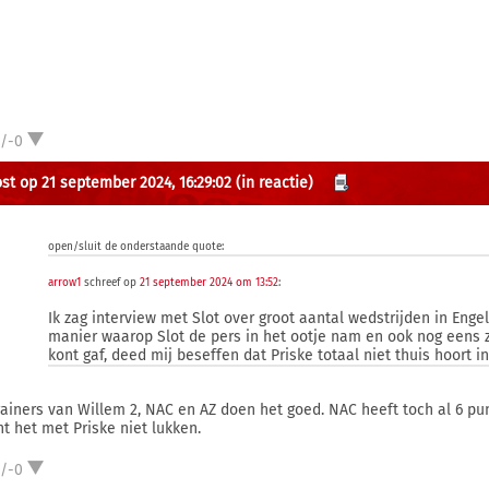
1/-0
st op 21 september 2024, 16:29:02
(in reactie)
open/sluit de onderstaande quote:
arrow1
schreef op
21 september 2024 om 13:52
:
Ik zag interview met Slot over groot aantal wedstrijden in Enge
manier waarop Slot de pers in het ootje nam en ook nog eens z
kont gaf, deed mij beseffen dat Priske totaal niet thuis hoort i
rainers van Willem 2, NAC en AZ doen het goed. NAC heeft toch al 6 pu
t het met Priske niet lukken.
1/-0