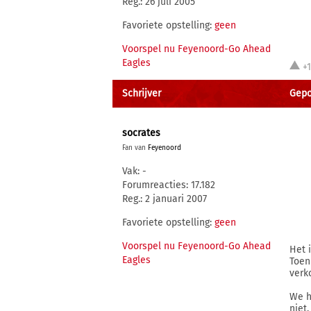
Reg.: 26 juli 2005
Favoriete opstelling:
geen
Voorspel nu Feyenoord-Go Ahead
Eagles
+
Schrijver
Gepo
socrates
Fan van
Feyenoord
Vak: -
Forumreacties: 17.182
Reg.: 2 januari 2007
Favoriete opstelling:
geen
Voorspel nu Feyenoord-Go Ahead
Het 
Eagles
Toen
verk
We h
niet