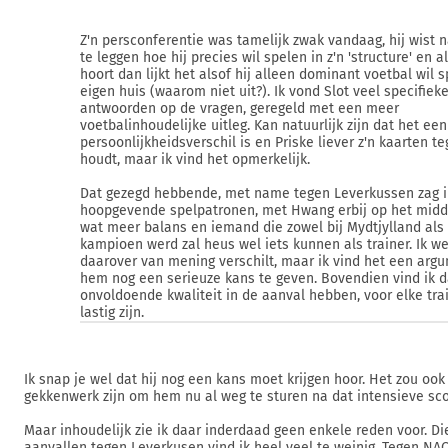
Z'n persconferentie was tamelijk zwak vandaag, hij wist n
te leggen hoe hij precies wil spelen in z'n 'structure' en a
hoort dan lijkt het alsof hij alleen dominant voetbal wil s
eigen huis (waarom niet uit?). Ik vond Slot veel specifieke
antwoorden op de vragen, geregeld met een meer
voetbalinhoudelijke uitleg. Kan natuurlijk zijn dat het een
persoonlijkheidsverschil is en Priske liever z'n kaarten t
houdt, maar ik vind het opmerkelijk.
Dat gezegd hebbende, met name tegen Leverkussen zag i
hoopgevende spelpatronen, met Hwang erbij op het midd
wat meer balans en iemand die zowel bij Mydtjylland als
kampioen werd zal heus wel iets kunnen als trainer. Ik wee
daarover van mening verschilt, maar ik vind het een ar
hem nog een serieuze kans te geven. Bovendien vind ik 
onvoldoende kwaliteit in de aanval hebben, voor elke tra
lastig zijn.
Ik snap je wel dat hij nog een kans moet krijgen hoor. Het zou ook 
gekkenwerk zijn om hem nu al weg te sturen na dat intensieve sc
Maar inhoudelijk zie ik daar inderdaad geen enkele reden voor. Di
aanvallen tegen Leverkusen vind ik heel veel te weinig. Tegen NA