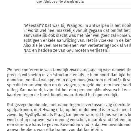
open/sluit de onderstaande quote:
"Meestal"? Dat was bij Praag zo. In antwerpen is het nooi
Er wordt wel heel makkelijk vanuit gegaan dat omdat het 
aanvankelijk ook slecht was het hier wel goed zal komen. 
echt geen enkele aanwijzing van. Het is vloeken in de ker
Ajax zie je veel meer tekenen van verbetering (ook al verl
NAC en hadden ze van GAE moeten verliezen).
Z'n persconferentie was tamelijk zwak vandaag, hij wist nauwelijks
precies wil spelen in z'n 'structure' en als je hem hoort dan lijkt he
dominant voetbal wil spelen in eigen huis (waarom niet uit?). Ik v
specifieker antwoorden op de vragen, geregeld met een meer voet
uitleg. Kan natuurlijk zijn dat het een persoonlijkheidsverschil is e
kaarten tegen de borst houdt, maar ik vind het opmerkelijk.
Dat gezegd hebbende, met name tegen Leverkussen zag ik enkel
spelpatronen, met Hwang erbij op het middenveld is er wat meer
zowel bij Mydtjylland als Praag kampioen werd zal heus wel iets ku
weet dat jij daarover van mening verschilt, maar ik vind het ee
een serieuze kans te geven. Bovendien vind ik dat we onvoldoende
aanval hebben, voor elke trainer zou dat lastig zijn.