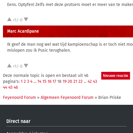
Eens. Optyfen! Zelfs met deze prutsers moet er meer van te maken
+1/-0
Marc Acardipane
Ik geef de man nog wel wat tijd kampioenschap is er toch niet mo
mislopen zou ik Pusic terughalen.
+1/-0
Deze normale topic is open en bestaat uit 46
pagina's:
1
2
3
4
...
14
15
16
17
18
19
20
21
22
...
42
43
44
45
46
Feyenoord Forum
»
Algemeen Feyenoord Forum
» Brian Priske
Direct naar