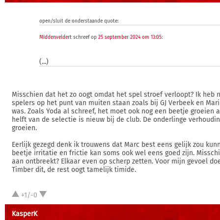
open/sluit de onderstaande quote:
MIddenveldert
schreef op
25 september 2024 om 13:05
:
(...)
Misschien dat het zo oogt omdat het spel stroef verloopt? Ik heb n
spelers op het punt van muiten staan zoals bij GJ Verbeek en Mar
was. Zoals Yoda al schreef, het moet ook nog een beetje groeien a
helft van de selectie is nieuw bij de club. De onderlinge verhoud
groeien.
Eerlijk gezegd denk ik trouwens dat Marc best eens gelijk zou ku
beetje irritatie en frictie kan soms ook wel eens goed zijn. Missch
aan ontbreekt? Elkaar even op scherp zetten. Voor mijn gevoel d
Timber dit, de rest oogt tamelijk timide.
+1/-0
KasperK