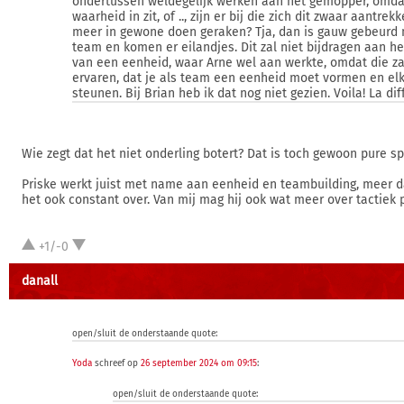
ondertussen weldegelijk werken aan het gemopper, omda
waarheid in zit, of .., zijn er bij die zich dit zwaar aantrek
meer in gewone doen geraken? Tja, dan is gauw gebeurd 
team en komen er eilandjes. Dit zal niet bijdragen aan h
van een eenheid, waar Arne wel aan werkte, omdat die za
ervaren, dat je als team een eenheid moet vormen en el
steunen. Bij Brian heb ik dat nog niet gezien. Voila! La dif
Wie zegt dat het niet onderling botert? Dat is toch gewoon pure sp
Priske werkt juist met name aan eenheid en teambuilding, meer da
het ook constant over. Van mij mag hij ook wat meer over tactiek p
+1/-0
danall
open/sluit de onderstaande quote:
Yoda
schreef op
26 september 2024 om 09:15
:
open/sluit de onderstaande quote: