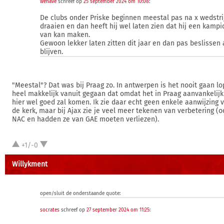
wehave
schreef op
25 september 2024 om 10:08
:
De clubs onder Priske beginnen meestal pas na x wedstri
draaien en dan heeft hij wel laten zien dat hij een kampi
van kan maken.
Gewoon lekker laten zitten dit jaar en dan pas beslissen 
blijven.
"Meestal"? Dat was bij Praag zo. In antwerpen is het nooit gaan lo
heel makkelijk vanuit gegaan dat omdat het in Praag aanvankelijk
hier wel goed zal komen. Ik zie daar echt geen enkele aanwijzing v
de kerk, maar bij Ajax zie je veel meer tekenen van verbetering (oo
NAC en hadden ze van GAE moeten verliezen).
+1/-0
Willykment
open/sluit de onderstaande quote:
socrates
schreef op
27 september 2024 om 11:25
: