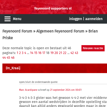
Menu
inloggen
|
aanmelden
Feyenoord Forum
»
Algemeen Feyenoord Forum
» Brian
Priske
Deze normale topic is open en bestaat uit 46
pagina's:
1
2
3
4
...
14
15
16
17
18
19
20
21
22
...
42
43
44
45
46
Dn_Kraaij
open/sluit de onderstaande quote:
Marc Acardipane
schreef op
21 september 2024 om 00:07
:
3-4-3 4-3-3 gister was het gewoon 4-4-2 met vier middenv
gewoon een aantal wedstrijden in dezelfde opstelling sta
daaruit kan altijd anders gewisseld worden maar in deze 