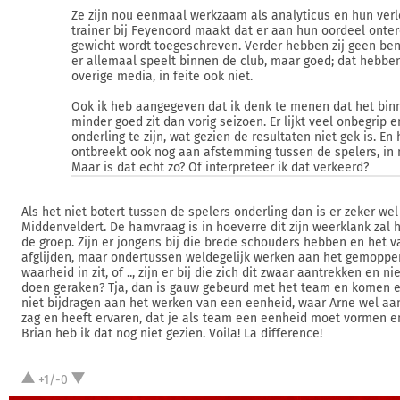
Ze zijn nou eenmaal werkzaam als analyticus en hun verl
trainer bij Feyenoord maakt dat er aan hun oordeel onter
gewicht wordt toegeschreven. Verder hebben zij geen be
er allemaal speelt binnen de club, maar goed; dat hebben
overige media, in feite ook niet.
Ook ik heb aangegeven dat ik denk te menen dat het bin
minder goed zit dan vorig seizoen. Er lijkt veel onbegrip e
onderling te zijn, wat gezien de resultaten niet gek is. En 
ontbreekt ook nog aan afstemming tussen de spelers, in 
Maar is dat echt zo? Of interpreteer ik dat verkeerd?
Als het niet botert tussen de spelers onderling dan is er zeker wel
Middenveldert. De hamvraag is in hoeverre dit zijn weerklank zal 
de groep. Zijn er jongens bij die brede schouders hebben en het v
afglijden, maar ondertussen weldegelijk werken aan het gemopper
waarheid in zit, of .., zijn er bij die zich dit zwaar aantrekken en 
doen geraken? Tja, dan is gauw gebeurd met het team en komen er 
niet bijdragen aan het werken van een eenheid, waar Arne wel aa
zag en heeft ervaren, dat je als team een eenheid moet vormen en
Brian heb ik dat nog niet gezien. Voila! La difference!
+1/-0