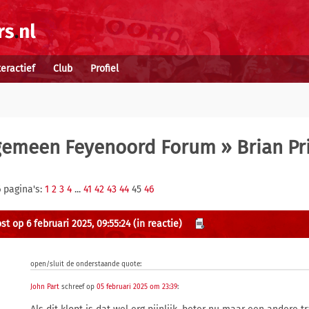
teractief
Club
Profiel
gemeen Feyenoord Forum
» Brian Pr
 pagina's:
1
2
3
4
...
41
42
43
44
45
46
st op 6 februari 2025, 09:55:24
(in reactie)
open/sluit de onderstaande quote:
John Part
schreef op
05 februari 2025 om 23:39
: