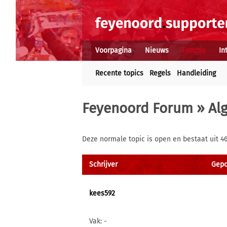
Voorpagina
Nieuws
Forums
In
Recente topics
Regels
Handleiding
Feyenoord Forum
»
Al
Deze normale topic is open en bestaat uit 46
Schrijver
Gepo
kees592
Vak: -