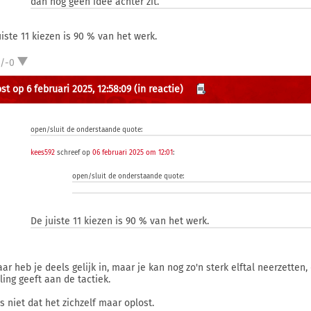
dan nog geen idee achter zit.
uiste 11 kiezen is 90 % van het werk.
1/-0
st op 6 februari 2025, 12:58:09
(in reactie)
open/sluit de onderstaande quote:
kees592
schreef op
06 februari 2025 om 12:01
:
open/sluit de onderstaande quote:
De juiste 11 kiezen is 90 % van het werk.
aar heb je deels gelijk in, maar je kan nog zo'n sterk elftal neerzetten,
ling geeft aan de tactiek.
s niet dat het zichzelf maar oplost.