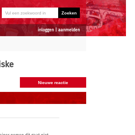
inloggen
|
aanmelden
iske