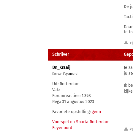
De j
Tact
Daar
te t
+
Schrijver
Gepo
Dn_Kraaij
Je z
juis
Fan van
Feyenoord
Uit: Rotterdam
Ik b
Vak: -
kijk
Forumreacties: 1.398
Reg.: 31 augustus 2023
Favoriete opstelling:
geen
Voorspel nu Sparta Rotterdam-
Feyenoord
+