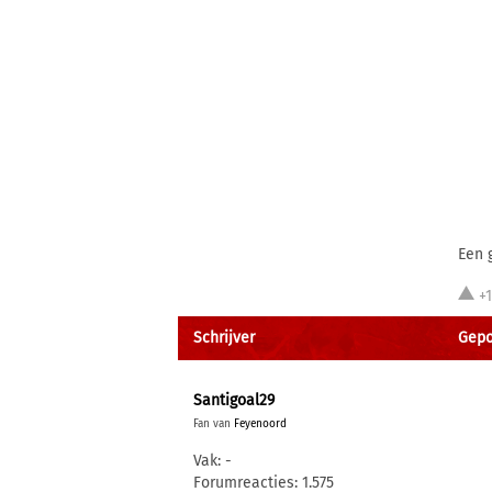
Een 
+
Schrijver
Gepo
Santigoal29
Fan van
Feyenoord
Vak: -
Forumreacties: 1.575