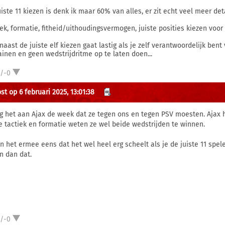
uiste 11 kiezen is denk ik maar 60% van alles, er zit echt veel meer det
iek, formatie, fitheid/uithoudingsvermogen, juiste posities kiezen voor 
naast de juiste elf kiezen gaat lastig als je zelf verantwoordelijk bent
rainen en geen wedstrijdritme op te laten doen...
1/-0
st op 6 februari 2025, 13:01:38
ag het aan Ajax de week dat ze tegen ons en tegen PSV moesten. Ajax 
te tactiek en formatie weten ze wel beide wedstrijden te winnen.
en het ermee eens dat het wel heel erg scheelt als je de juiste 11 spel
en dan dat.
1/-0