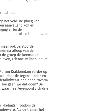
rainer nemen dit gaat niet
wedstrijden'
p het veld. De ploeg van
 en aanvallend kon er
ging er bij de
erom onder druk te komen na de
, maar ook verstoorde
emen na afloop van de
an de groep de Deense en
eloven, Etienne Reijnen, houdt
t Martijn Krabbendam verder op
: wat doet de tegenstander en
 detailniveau, een opbouwvorm,
? Hoe gaan we dat doen? De
s waarmee Feyenoord zich drie
wikkelingen rondom de
onderwerp. Als de trainer het