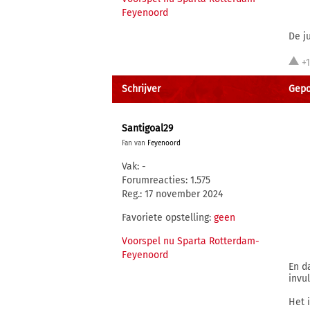
Feyenoord
De j
+
Schrijver
Gepo
Santigoal29
Fan van
Feyenoord
Vak: -
Forumreacties: 1.575
Reg.: 17 november 2024
Favoriete opstelling:
geen
Voorspel nu Sparta Rotterdam-
Feyenoord
En d
invul
Het i