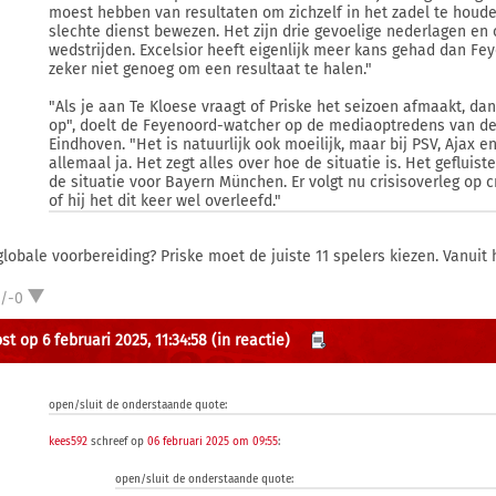
moest hebben van resultaten om zichzelf in het zadel te houden
slechte dienst bewezen. Het zijn drie gevoelige nederlagen en 
wedstrijden. Excelsior heeft eigenlijk meer kans gehad dan Fe
zeker niet genoeg om een resultaat te halen."
"Als je aan Te Kloese vraagt of Priske het seizoen afmaakt, dan
op", doelt de Feyenoord-watcher op de mediaoptredens van de
Eindhoven. "Het is natuurlijk ook moeilijk, maar bij PSV, Ajax e
allemaal ja. Het zegt alles over hoe de situatie is. Het gefluis
de situatie voor Bayern München. Er volgt nu crisisoverleg op c
of hij het dit keer wel overleefd."
globale voorbereiding? Priske moet de juiste 11 spelers kiezen. Vanuit
1/-0
st op 6 februari 2025, 11:34:58
(in reactie)
open/sluit de onderstaande quote:
kees592
schreef op
06 februari 2025 om 09:55
:
open/sluit de onderstaande quote: