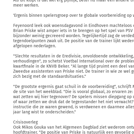
Als dit klopt is dat wel erg pijnlijk, beter nu maar een andere t
meer werken.
'Ergenis binnen spelersgroep over te globale voorbereiding op 
Feyenoord leek ook woensdagavond in Eindhoven machteloos o
Brian Priske wist amper iets in te brengen op het spel van PSV
bijzonder weinig gecreeerd worden. Tegelijkertijd zag de verdedi
tegendoelpunten zwak uit. De positie van de trainer lijkt wed
afgelopen nederlagen.
"Slechte resultaten in de Eredivisie, onvoldoende ontwikkeling
verhoudingen", zo schetst Voetbal International over de probl
kwartfinale in de KNVB Beker. "Al lange tijd pruimt een deel v
Zweedse assistenten van Priske niet. De trainer in wie ze wel g
zich bezig met de standaardsituaties."
"De grootste ergernis gaat schuil in de voorbereiding", schrijf
de site van het weekblad. "Die is vooral globaal, zo ervaren ze
wat zetten wij hier tegenover? De spelers missen diepgang op
of waar zetten we druk dat de tegenstander het niet verwacht
instructie die ze waren gewend, is verdwenen en daarmee alle
jaar lang wist te onderscheiden."
Crisisoverleg
Ook Mikos Gouka van het Algemeen Dagblad ziet wederom ont
hoofdtrainer. "De positie van Priske is natuurlijk een gevoelig 