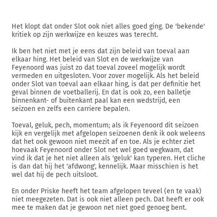
Het klopt dat onder Slot ook niet alles goed ging. De 'bekende'
kritiek op zijn werkwijze en keuzes was terecht.
Ik ben het niet met je eens dat zijn beleid van toeval aan
elkaar hing. Het beleid van Slot en de werkwijze van
Feyenoord was juist zo dat toeval zoveel mogelijk wordt
vermeden en uitgesloten. Voor zover mogelijk. Als het beleid
onder Slot van toeval aan elkaar hing, is dat per definitie het
geval binnen de voetballerij. En dat is ook zo, een balletje
binnenkant- of buitenkant paal kan een wedstrijd, een
seizoen en zelfs een carriere bepalen.
Toeval, geluk, pech, momentum; als ik Feyenoord dit seizoen
kijk en vergelijk met afgelopen seizoenen denk ik ook weleens
dat het ook gewoon niet meezit af en toe. Als je echter ziet
hoevaak Feyenoord onder Slot net wel goed wegkwam, dat
vind ik dat je het niet alleen als 'geluk' kan typeren. Het cliche
is dan dat hij het 'afdwong', kennelijk. Maar misschien is het
wel dat hij de pech uitsloot.
En onder Priske heeft het team afgelopen teveel (en te vaak)
niet meegezeten. Dat is ook niet alleen pech. Dat heeft er ook
mee te maken dat je gewoon net niet goed genoeg bent.