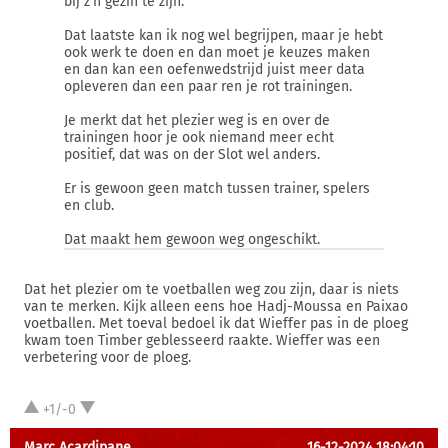
bij z'n gezin te zijn.
Dat laatste kan ik nog wel begrijpen, maar je hebt
ook werk te doen en dan moet je keuzes maken
en dan kan een oefenwedstrijd juist meer data
opleveren dan een paar ren je rot trainingen.
Je merkt dat het plezier weg is en over de
trainingen hoor je ook niemand meer echt
positief, dat was on der Slot wel anders.
Er is gewoon geen match tussen trainer, spelers
en club.
Dat maakt hem gewoon weg ongeschikt.
Dat het plezier om te voetballen weg zou zijn, daar is niets
van te merken. Kijk alleen eens hoe Hadj-Moussa en Paixao
voetballen. Met toeval bedoel ik dat Wieffer pas in de ploeg
kwam toen Timber geblesseerd raakte. Wieffer was een
verbetering voor de ploeg.
+1/-0
Marc Acardipane
16-12-2024 18:04:10