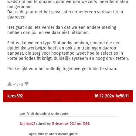
wedstrijd om te draaien, daar werden we zelfs meerder malen
om geroemd.
Dat is dit jaar niet het geval, sterker iedereen verbaast zich
daarover.
Het gaat dus iets verder dan dat we een andere mening
hebben dan jou en we daar niet uitkomen.
Feit is dat we een type Slot nodig hebben, iemand die een
duidelijke werkwijze heeft en ook zijn trainingen daarop
aanpast, die zorg voor hoog tempo, weet hoe je selecties in
korte periodes fit krijgt, duidelijk systeem en hoog druk zetten.
Priske lijkt voor het volledig tegenovergestelde te staan.
+1/-0
kees592
16-12-2024 14:58:11
open/sluit de onderstaande quote:
Santigoal29
schreef op
16 december 2024 om 12:56
:
open/sluit de onderstaande quote: