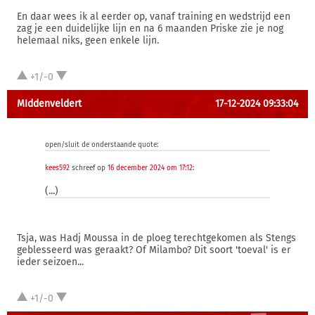
En daar wees ik al eerder op, vanaf training en wedstrijd een
zag je een duidelijke lijn en na 6 maanden Priske zie je nog
helemaal niks, geen enkele lijn.
+1/-0
MIddenveldert
17-12-2024 09:33:04
open/sluit de onderstaande quote:
kees592
schreef op
16 december 2024 om 17:12
:
(...)
Tsja, was Hadj Moussa in de ploeg terechtgekomen als Stengs
geblesseerd was geraakt? Of Milambo? Dit soort 'toeval' is er
ieder seizoen...
+1/-0