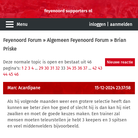
Menu
inloggen
|
aanmelden
Feyenoord Forum
»
Algemeen Feyenoord Forum
» Brian
Priske
Deze normale topic is open en bestaat uit 46
pagina's:
1
2
3
4
...
29
30
31
32
33
34
35
36
37
...
42
43
44
45
46
Marc Acardipane
15-12-2024 23:37:58
Als hij volgende maanden weer een grotere selectie heeft dan
kunnen we beter zien hoe goed of slecht hij is dan kan hij niet
zwalken en moet de goede keuzes maken. Een trainer zal
mensen moeten teleurstellen je hebt 3 keepers en 3 spitsen
en veel middenvelders bijvoorbeeld.