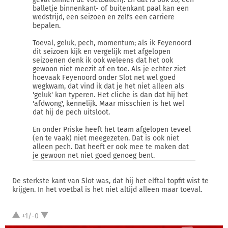
balletje binnenkant- of buitenkant paal kan een
wedstrijd, een seizoen en zelfs een carriere
bepalen.
Toeval, geluk, pech, momentum; als ik Feyenoord
dit seizoen kijk en vergelijk met afgelopen
seizoenen denk ik ook weleens dat het ook
gewoon niet meezit af en toe. Als je echter ziet
hoevaak Feyenoord onder Slot net wel goed
wegkwam, dat vind ik dat je het niet alleen als
'geluk' kan typeren. Het cliche is dan dat hij het
'afdwong', kennelijk. Maar misschien is het wel
dat hij de pech uitsloot.
En onder Priske heeft het team afgelopen teveel
(en te vaak) niet meegezeten. Dat is ook niet
alleen pech. Dat heeft er ook mee te maken dat
je gewoon net niet goed genoeg bent.
De sterkste kant van Slot was, dat hij het elftal topfit wist te
krijgen. In het voetbal is het niet altijd alleen maar toeval.
+1/-0