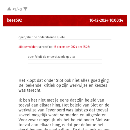
+1/-0
kees592
16-12-2024 16:00:14
open/sluit de onderstaande quote:
MIddenveldert
schreef op
16 december 2024 om 15:28
:
open/sluit de onderstaande quote:
Het klopt dat onder Slot ook niet alles goed ging.
De 'bekende' kritiek op zijn werkwijze en keuzes
was terecht.
Ik ben het niet met je eens dat zijn beleid van
toeval aan elkaar hing. Het beleid van Slot en de
werkwijze van Feyenoord was juist zo dat toeval
zoveel mogelijk wordt vermeden en uitgesloten.
Voor zover mogelijk. Als het beleid onder Slot van
toeval aan elkaar hing, is dat per definitie het
geval binnen de voetballerij. En dat is ook zo, een