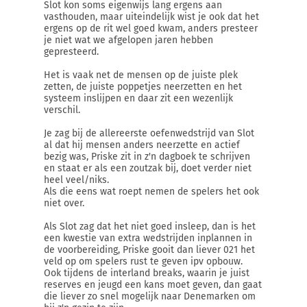
Slot kon soms eigenwijs lang ergens aan
vasthouden, maar uiteindelijk wist je ook dat het
ergens op de rit wel goed kwam, anders presteer
je niet wat we afgelopen jaren hebben
gepresteerd.
Het is vaak net de mensen op de juiste plek
zetten, de juiste poppetjes neerzetten en het
systeem inslijpen en daar zit een wezenlijk
verschil.
Je zag bij de allereerste oefenwedstrijd van Slot
al dat hij mensen anders neerzette en actief
bezig was, Priske zit in z'n dagboek te schrijven
en staat er als een zoutzak bij, doet verder niet
heel veel/niks.
Als die eens wat roept nemen de spelers het ook
niet over.
Als Slot zag dat het niet goed insleep, dan is het
een kwestie van extra wedstrijden inplannen in
de voorbereiding, Priske gooit dan liever 021 het
veld op om spelers rust te geven ipv opbouw.
Ook tijdens de interland breaks, waarin je juist
reserves en jeugd een kans moet geven, dan gaat
die liever zo snel mogelijk naar Denemarken om