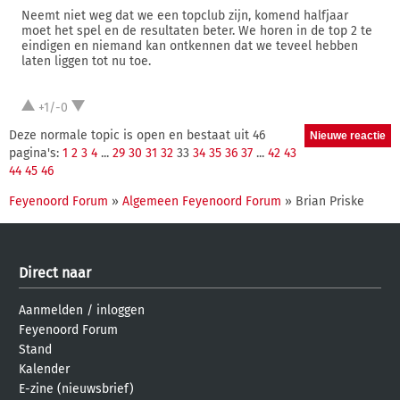
Neemt niet weg dat we een topclub zijn, komend halfjaar
moet het spel en de resultaten beter. We horen in de top 2 te
eindigen en niemand kan ontkennen dat we teveel hebben
laten liggen tot nu toe.
+1/-0
Deze normale topic is open en bestaat uit 46
pagina's:
1
2
3
4
...
29
30
31
32
33
34
35
36
37
...
42
43
44
45
46
Feyenoord Forum
»
Algemeen Feyenoord Forum
» Brian Priske
Direct naar
Aanmelden
/
inloggen
Feyenoord Forum
Stand
Kalender
E-zine (nieuwsbrief)