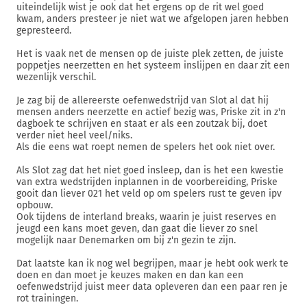
uiteindelijk wist je ook dat het ergens op de rit wel goed
kwam, anders presteer je niet wat we afgelopen jaren hebben
gepresteerd.
Het is vaak net de mensen op de juiste plek zetten, de juiste
poppetjes neerzetten en het systeem inslijpen en daar zit een
wezenlijk verschil.
Je zag bij de allereerste oefenwedstrijd van Slot al dat hij
mensen anders neerzette en actief bezig was, Priske zit in z'n
dagboek te schrijven en staat er als een zoutzak bij, doet
verder niet heel veel/niks.
Als die eens wat roept nemen de spelers het ook niet over.
Als Slot zag dat het niet goed insleep, dan is het een kwestie
van extra wedstrijden inplannen in de voorbereiding, Priske
gooit dan liever 021 het veld op om spelers rust te geven ipv
opbouw.
Ook tijdens de interland breaks, waarin je juist reserves en
jeugd een kans moet geven, dan gaat die liever zo snel
mogelijk naar Denemarken om bij z'n gezin te zijn.
Dat laatste kan ik nog wel begrijpen, maar je hebt ook werk te
doen en dan moet je keuzes maken en dan kan een
oefenwedstrijd juist meer data opleveren dan een paar ren je
rot trainingen.