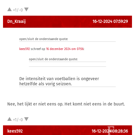
+1/-0
Dn_Kraaij
16-12-2024 07:59:29
open/sluit de onderstaande quote:
kees592
schreef op
16 december 2024 om 07:56
:
open/sluit de onderstaande quote:
De intensiteit van voetballen is ongeveer
hetzelfde als vorig seizoen.
Nee, het lijkt er niet eens op. Het komt niet eens in de buurt.
+1/-0
kees592
16-12-2024 08:28:36