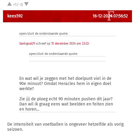
+1/-0
kees592
16-12-2024 07:56:52
open/sluit de onderstaande quote:
Santigoal29
schreef op
15 december 2024 om 22:22
:
open/sluit de onderstaande quote:
En wat wil je zeggen met het doelpunt viel in de
90e minuut? Omdat Heracles hem in eigen doel
werkte?
Zie jij de ploeg echt 90 minuten pushen dit jaar?
Dan wil ik graag eens wat beelden en feiten zien
en horen...
De intensiteit van voetballen is ongeveer hetzelfde als vorig
seizoen.