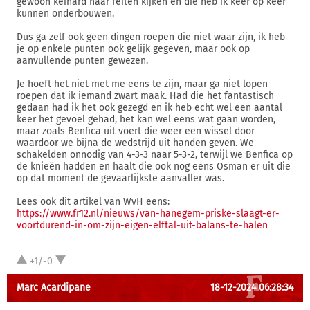
gewoon keihard naar feiten kijken en die heb ik keer op keer
kunnen onderbouwen.
Dus ga zelf ook geen dingen roepen die niet waar zijn, ik heb
je op enkele punten ook gelijk gegeven, maar ook op
aanvullende punten gewezen.
Je hoeft het niet met me eens te zijn, maar ga niet lopen
roepen dat ik iemand zwart maak. Had die het fantastisch
gedaan had ik het ook gezegd en ik heb echt wel een aantal
keer het gevoel gehad, het kan wel eens wat gaan worden,
maar zoals Benfica uit voert die weer een wissel door
waardoor we bijna de wedstrijd uit handen geven. We
schakelden onnodig van 4-3-3 naar 5-3-2, terwijl we Benfica op
de knieën hadden en haalt die ook nog eens Osman er uit die
op dat moment de gevaarlijkste aanvaller was.
Lees ook dit artikel van WvH eens:
https://www.fr12.nl/nieuws/van-hanegem-priske-slaagt-er-
voortdurend-in-om-zijn-eigen-elftal-uit-balans-te-halen
+1/-0
Marc Acardipane
18-12-2024 06:28:34