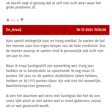
vb neemt zegt al genoeg dat je zelf niet echt weer waar het
grote probleem zit.
+1/-0
Dn_Kraaij
18-12-2024 15:50:38
Ajax speelt ontiegelijk saai en traag voetbal. Ze spelen de bal
het meeste naar hun eigen keeper van de hele eredivisie. Dus
de manier waarop ze spelen vind ik persoonlijk ook echt niet
om aan te zien.
Maar ik snap Santigoal29 zijn opmerking wel. Vorig jaar
hadden ze in Amsterdam na speelronde 16 nog maar 25
punten. Dit jaar, nu de spelers duidelijkere taken hebben,
hebben ze 36 (+11) punten (daar zijn ook niet tot nauwelijks
kwaliteitsinjecties geweest).
Ik ben het daarmee wel eens met Santigoal dat het bij ons
soms lijkt alsof ze niet weten wat er moet gebeuren, vooral
als er wat gewisseld wordt.