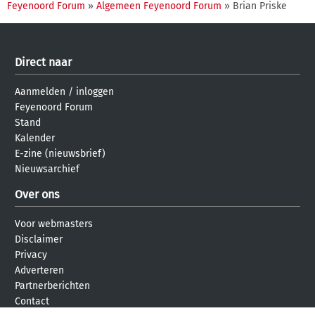
Feyenoord Forum
»
Algemeen Feyenoord Forum
» Brian Priske
Direct naar
Aanmelden
/
inloggen
Feyenoord Forum
Stand
Kalender
E-zine (nieuwsbrief)
Nieuwsarchief
Over ons
Voor webmasters
Disclaimer
Privacy
Adverteren
Partnerberichten
Contact