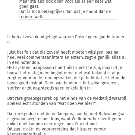
Maar sta aub ook open voor als er een keer wat
goed gaat.
Dat is toch belangrijker dan dat je hoopt dat de
trainer faalt.
Ik heb al zovaak uitgelegd waarom Priske geen goede trainer
is.
Juist het feit dat die zoveel heeft moeten wijzigen, pas na
heel veel commentaar intern én extern, zegt eigenlijk alles al
in een notendop.
Het systeem aanpassen hoeft niet slecht te zijn, maar of je
bouwt het rustig in en begint eerst met wat bekend is of je
zorgt er voor in de trainingsweken die je hebt dat je het in de
basis goed inslijpt. Geen van beiden is het geval geweest,
sterker er zit nog steeds geen enkele lijn in.
Dat rare groepsgesprek op het einde van de wedstrijd waarbij
spelers echt stonden van "wat doen we hier?".
Dat rare gedoe met de de keepers, hoe hij met Bijlow omgaat
is gewoon weg respectloos, want Wellenreuther heeft geen
enkel duel kunnen overtuigen, ook City uit niet.
Dit zag je al in de voorbereiding dat hij geen eerste
keepersmateriaal is.