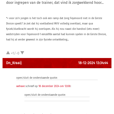
door ingrepen van de trainer, dat vind ik zorgwekkend hoor...
*= voor zo'n jongen is het toch ook een ramp dat Jong Feyenoord niet in de Eerste
Divisie speelt? Je ziet dat hij voetballend MVV volledig overklast, maar qua
fysiek/duelkracht wordt hij overlopen. Als hij nou naast die handvol (iets meer)
wedstrijden voor Feyenoord-1 eenzelfde aantal had kunnen spelen in de Eerste Divisie,
had hij al verder geweest in zijn fysieke ontwikkeling...
+1/-0
Dn_Kraaij
18-12-2024 13:34:44
open/sluit de onderstaande quote:
wehave
schreef op
18 december 2024 om 12:08
:
open/sluit de onderstaande quote: