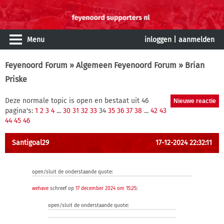
Menu
inloggen
|
aanmelden
Feyenoord Forum
»
Algemeen Feyenoord Forum
» Brian
Priske
Deze normale topic is open en bestaat uit 46
pagina's:
1
2
3
4
...
30
31
32
33
34
35
36
37
38
...
42
43
44
45
46
Santigoal29
17-12-2024 22:32:11
open/sluit de onderstaande quote:
wehave
schreef op
17 december 2024 om 15:25
:
open/sluit de onderstaande quote: