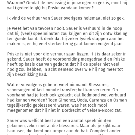
Waarom? Omdat de beslissing in jouw ogen zo gek is, moet hij
wel (gedeeltelijk) bij Priske vandaan komen?
Ik vind de verhuur van Sauer overigens helemaal niet zo gek.
Je weet het van tevoren nooit. Sauer is verhuurd in de hoop
dat hij (veel) speelminuten zou krijgen en dit zijn ontwikkeling
ten goede komt. Ik denk dat hij zeker fysiek stappen aan het
maken is, en hij veel sterker terug gaat komen volgend jaar.
Priske is niet voor die verhuur gaan liggen. Hij is daar zeker in
gekend. Sauer heeft de voorbereiding meegedraaid en Priske
heeft op basis daarvan gedacht dat hij de speler niet veel
nodig zou hebben, in acht nemend over wie hij nog meer tot
zijn beschikking had.
Wat er vervolgens gebeurt weet niemand. Blessures,
schorsingen of last-minute transfer; het kan verkeren. Op
voorhand had je toch ook gedacht dat Redmond wel verhuurd
had kunnen worden? Toen Gimenez, Ueda, Carranza en Osman
tegelijkertijd geblesseerd waren, was het toch mooi
meegenomen dat hij niet in Dordrecht of Velsen-Noord zat.
Sauer was wellicht best aan een aantal speelminuten
gekomen, zeker met al die blessures. Maar als je kijkt naar
Ivanusec, die komt ook amper aan de bak. Compleet ander