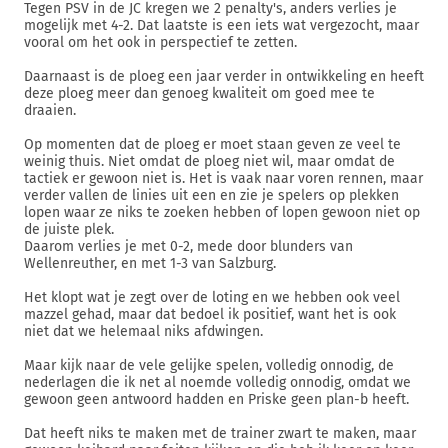
Tegen PSV in de JC kregen we 2 penalty's, anders verlies je
mogelijk met 4-2. Dat laatste is een iets wat vergezocht, maar
vooral om het ook in perspectief te zetten.
Daarnaast is de ploeg een jaar verder in ontwikkeling en heeft
deze ploeg meer dan genoeg kwaliteit om goed mee te
draaien.
Op momenten dat de ploeg er moet staan geven ze veel te
weinig thuis. Niet omdat de ploeg niet wil, maar omdat de
tactiek er gewoon niet is. Het is vaak naar voren rennen, maar
verder vallen de linies uit een en zie je spelers op plekken
lopen waar ze niks te zoeken hebben of lopen gewoon niet op
de juiste plek.
Daarom verlies je met 0-2, mede door blunders van
Wellenreuther, en met 1-3 van Salzburg.
Het klopt wat je zegt over de loting en we hebben ook veel
mazzel gehad, maar dat bedoel ik positief, want het is ook
niet dat we helemaal niks afdwingen.
Maar kijk naar de vele gelijke spelen, volledig onnodig, de
nederlagen die ik net al noemde volledig onnodig, omdat we
gewoon geen antwoord hadden en Priske geen plan-b heeft.
Dat heeft niks te maken met de trainer zwart te maken, maar