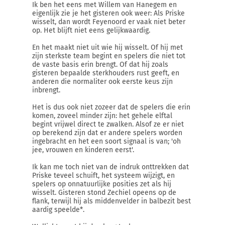
Ik ben het eens met Willem van Hanegem en
eigenlijk zie je het gisteren ook weer: Als Priske
wisselt, dan wordt Feyenoord er vaak niet beter
op. Het blijft niet eens gelijkwaardig.
En het maakt niet uit wie hij wisselt. Of hij met
zijn sterkste team begint en spelers die niet tot
de vaste basis erin brengt. Of dat hij zoals
gisteren bepaalde sterkhouders rust geeft, en
anderen die normaliter ook eerste keus zijn
inbrengt.
Het is dus ook niet zozeer dat de spelers die erin
komen, zoveel minder zijn: het gehele elftal
begint vrijwel direct te zwalken. Alsof ze er niet
op berekend zijn dat er andere spelers worden
ingebracht en het een soort signaal is van; 'oh
jee, vrouwen en kinderen eerst'.
Ik kan me toch niet van de indruk onttrekken dat
Priske teveel schuift, het systeem wijzigt, en
spelers op onnatuurlijke posities zet als hij
wisselt. Gisteren stond Zechiel opeens op de
flank, terwijl hij als middenvelder in balbezit best
aardig speelde*.