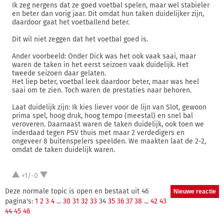
Ik zeg nergens dat ze goed voetbal spelen, maar wel stabieler
en beter dan vorig jaar. Dit omdat hun taken duidelijker zijn,
daardoor gaat het voetballend beter.
Dit wil niet zeggen dat het voetbal goed is.
Ander voorbeeld: Onder Dick was het ook vaak saai, maar
waren de taken in het eerst seizoen vaak duidelijk. Het
tweede seizoen daar gelaten.
Het liep beter, voetbal leek daardoor beter, maar was heel
saai om te zien. Toch waren de prestaties naar behoren.
Laat duidelijk zijn: Ik kies liever voor de lijn van Slot, gewoon
prima spel, hoog druk, hoog tempo (meestal) en snel bal
veroveren. Daarnaast waren de taken duidelijk, ook toen we
inderdaad tegen PSV thuis met maar 2 verdedigers en
ongeveer 8 buitenspelers speelden. We maakten laat de 2-2,
omdat de taken duidelijk waren.
+1/-0
Deze normale topic is open en bestaat uit 46
pagina's:
1
2
3
4
...
30
31
32
33
34
35
36
37
38
...
42
43
44
45
46