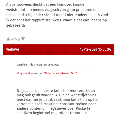
Als je trouwens denkt dat een Ivanusec (zonder
wedstrijdritme) ineens magisch zou gaan presteren onder
Priske nadat hij onder Slot al totaal niet rendeerde, dan vind
ik dat echt het toppunt trouwens. Waar is dat dan ineens op
gebaseerd?
+1/-0
wehave
18-12-2024 15:05:34
open/sluit de onderstaande quote:
Willykment
schreef op
18 december 2024 om 14:02
:
Nogmaals, de meeste kritiek is zeer terecht en
mag ook geuit worden. Als je de wedstrijdtopics
leest dan zie je dat ik vaak mijn kritiek uit op het
vertoonde spel, maar het constant zoeken naar
andere punten om negatiever over Priske te
schrijven begint wel erg irritant te worden.