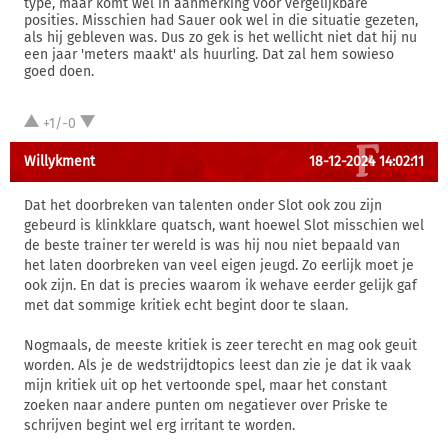
type, maar komt wel in aanmerking voor vergelijkbare
posities. Misschien had Sauer ook wel in die situatie gezeten,
als hij gebleven was. Dus zo gek is het wellicht niet dat hij nu
een jaar 'meters maakt' als huurling. Dat zal hem sowieso
goed doen.
+1/-0
Willykment
18-12-2024 14:02:11
Dat het doorbreken van talenten onder Slot ook zou zijn
gebeurd is klinkklare quatsch, want hoewel Slot misschien wel
de beste trainer ter wereld is was hij nou niet bepaald van
het laten doorbreken van veel eigen jeugd. Zo eerlijk moet je
ook zijn. En dat is precies waarom ik wehave eerder gelijk gaf
met dat sommige kritiek echt begint door te slaan.
Nogmaals, de meeste kritiek is zeer terecht en mag ook geuit
worden. Als je de wedstrijdtopics leest dan zie je dat ik vaak
mijn kritiek uit op het vertoonde spel, maar het constant
zoeken naar andere punten om negatiever over Priske te
schrijven begint wel erg irritant te worden.