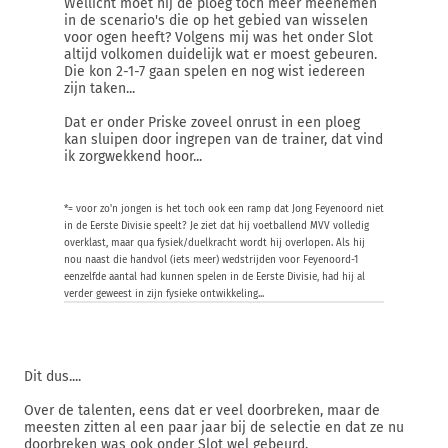
Wellicht moet hij de ploeg toch meer meenemen
in de scenario's die op het gebied van wisselen
voor ogen heeft? Volgens mij was het onder Slot
altijd volkomen duidelijk wat er moest gebeuren.
Die kon 2-1-7 gaan spelen en nog wist iedereen
zijn taken...
Dat er onder Priske zoveel onrust in een ploeg
kan sluipen door ingrepen van de trainer, dat vind
ik zorgwekkend hoor...
*= voor zo'n jongen is het toch ook een ramp dat Jong Feyenoord niet
in de Eerste Divisie speelt? Je ziet dat hij voetballend MVV volledig
overklast, maar qua fysiek/duelkracht wordt hij overlopen. Als hij
nou naast die handvol (iets meer) wedstrijden voor Feyenoord-1
eenzelfde aantal had kunnen spelen in de Eerste Divisie, had hij al
verder geweest in zijn fysieke ontwikkeling...
Dit dus....
Over de talenten, eens dat er veel doorbreken, maar de
meesten zitten al een paar jaar bij de selectie en dat ze nu
doorbreken was ook onder Slot wel gebeurd.