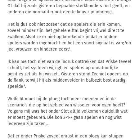
Of dat hij zoals gisteren bepaalde sterkhouders rust geeft, en
anderen die normaliter ook eerste keus zijn inbrengt.
Het is dus ook niet zozeer dat de spelers die erin komen,
zoveel minder zijn: het gehele elftal begint vrijwel direct te
zwalken. Alsof ze er niet op berekend zijn dat er andere
spelers worden ingebracht en het een soort signaal is van; 'oh
jee, vrouwen en kinderen eerst'.
Ik kan me toch niet van de indruk onttrekken dat Priske teveel
schuift, het systeem wijzigt, en spelers op onnatuurlijke
posities zet als hij wisselt. Gisteren stond Zechiel opeens op
de flank, terwijl hij als middenvelder in balbezit best aardig
speelde*.
Wellicht moet hij de ploeg toch meer meenemen in de
scenario's die op het gebied van wisselen voor ogen heeft?
Volgens mij was het onder Slot altijd volkomen duidelijk wat
er moest gebeuren. Die kon 2-1-7 gaan spelen en nog wist
iedereen zijn taken...
Dat er onder Priske zoveel onrust in een ploeg kan sluipen