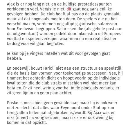
Ajax is er nog lang niet, en de huidige prestaties/punten
verbloemen veel. Vergis je niet,
dit
gaat nog aanzienlijke
gevolgen hebben. De club heeft al pas op de plaats gemaakt,
maar zal dat nogmaals moeten doen. De spelers die nu het
verschil maken, verdienen nog altijd gigantische salarissen.
Voor Eredivisie-begrippen. Salarissen die (als gehele post aan
de uitgavenkant) worden gedekt door inkomsten uit Europees
voetbal en spelersverkopen waar men nu een realistischer
bedrag voor wil gaan begroten.
Je kan op je vingers natellen wat dit voor gevolgen gaat
hebben.
En onderwijl bouwt Farioli niet aan een structuur en speelstijl
die de basis kan vormen voor toekomstige successen. Nee, hij
timmert het achterin dicht en hoopt voorin op de individuele
kwaliteiten die de club straks misschien wel niet meer kan
betalen. Er zit heel weinig voetbal in de ploeg als zodanig, er
zit geen lijn in en geen plan achter.
Priske is misschien geen geweldenaar, maar hij is ook weer
niet zo slecht dat alles waar Feyenoord onder Slot op kon
terugvallen helemaal afgebroken is/wordt. Bij Ajax was er
niks (meer) na vorig seizoen, maar ik zie er ook weinig bij
komen in dat opzicht.