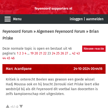
Menu
inloggen
|
aanmelden
Feyenoord Forum
»
Algemeen Feyenoord Forum
» Brian
Priske
Deze normale topic is open en bestaat uit 46
pagina's:
1
2
3
4
...
19
20
21
22
23
24
25
26
27
...
42
43
44
45
46
Marc Acardipane
24-10-2024 00:44:16
Kritiek is onterecht Beelen was gewoon een goede wissel
Hadj Moussa ook en hij bracht Zerrouki niet Priske leert elke
wedstrijd bij als dit Feyenoord dit voetbal kan doorzetten is
zelfs kampioenschap niet uitgesloten.
+1/-0