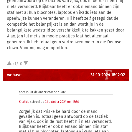
geen antwoord op de tactiek van Ajax, ook in de rust heeft hij
niets veranderd. Blijkbaar heeft er ook niemand binnen zijn
staf met al hun blocnotes, laptops en iPads iets aan de
speelwijze kunnen veranderen. Hij heeft zelf gezegd dat de
competitie het belangrijkst is en dan wordt je in de
belangrijkste wedstrijd zo verschrikkelijk te kakken gezet door
Ajax. Jan lul met zijn mooie praatjes laat het allemaal
gebeuren. Ik heb totaal geen vertrouwen meer in die Deense
clown. Voor mij mag ie oprotten.
+1/-0
wehave
31-10-2024 18:12:02
open/sluit de onderstaande quote:
Knakkie
schreef op
31 oktober 2024 om 16:56
:
Zorgelijk dat Priske keihard door de mand
gevallen is. Totaal geen antwoord op de tactiek
van Ajax, ook in de rust heeft hij niets veranderd.
Blijkbaar heeft er ook niemand binnen zijn staf
met al hun blocnotes, laptops en iPads iets aan