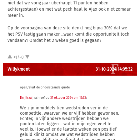
niet dat we vorig jaar überhaupt 11 punten hebben
achtergestaan) en met wat pech haal je Ajax ook niet zomaar
meer in.
Op de voorpagina van deze site denkt nog bijna 30% dat we
het PSV lastig gaan maken...waar komt die opportuniteit toch
vandaan?? Omdat het 2 weken goed is gegaan?
+1/-0
Willykment
31-10-2024 14:05:32
open/sluit de onderstaande quote:
Dn_Kraaij
schreef op
31 oktober 2024 om 12:33
:
We zijn inmiddels tien wedstrijden ver in de
competitie, waarvan we er vijf hebben gewonnen.
Echter, in vijf andere wedstrijden hebben we
punten laten liggen – wat in mijn ogen veel te
veel is. Hoewel er de laatste weken een positief
geluid klinkt omdat we wat wedstrijden hebben
gewonnen, blijft de realiteit dat het winnen van