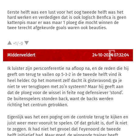
Eerste helft was een lust voor het oog tweede helft was het
hard werken en verdedigen dat is ook logisch Benfica is geen
kattenpis maar er was maar 1 ploeg die mocht winnen de
twee terecht afgekeurde goals waren ook beauties.
+1/-0
MIddenveldert
24-10-2024 07:32:04
Ik luister zijn persconferentie na afloop na, en de reden die hij
geeft om terug te vallen op 5-3-2 in de tweede helft vind ik
heel helder. Op het moment zelf dacht ik gisteravond; ga je
niet te ver teruglopen met zo’n systeem? Maar hij geeft aan
dat de ploeg voor de wissel in feite nog defensiever ‘stond’.
De buitenspelers stonden back, want de backs werden
richting het centrum getrokken.
Eigenlijk was het een poging om de controle terug te kijken en
juist weer meer vooruit te spelen. Of dat gelukt is, durf ik niet
te zeggen. Ik had niet het gevoel dat Feyenoord de tweede
helft initiatief had. Maar goed, de winnende trainer heeft