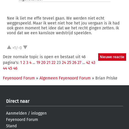
Nee ik liet me effe teveel gaan. We werden niet echt
weggespeeld. Maar ik weet niet hoe het jou vergaan is ik had
ook geen moment het idee dat we het recht gingen zetten. Ik
vond dat we een kansloze wedstrijd speelden.
+1/-0
Deze normale topic is open en bestaat uit 46
pagina's:
1
2
3
4
...
19
20
21
22
23
24
25
26
27
...
42
43
44
45
46
Feyenoord Forum
»
Algemeen Feyenoord Forum
» Brian Priske
Direct naar
Aanmelden
/
inloggen
Feyenoord Forum
Stand