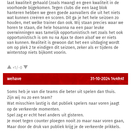
laat kwaliteit gehaald (zoals Hwang) en geen kwaliteit in de
voorhoede bijgekomen. Tegen clubs die een laag blok
hanteren hebben we geen goede aanvallers die uit het niets
wat kunnen creëren en scoren. Dit ga je het hele seizoen zo
houden, met welke trainer dan ook. Wij staan precies waar we
horen te staan, die hele hosanna na een paar leuke
overwinningen was tamelijk opportunistisch net zoals het ook
opportunistisch is om nu na Ajax te doen alsof we er niets
van kunnen. Realiteit is gewoon dat het een uitdaging wordt
om op plek 2 te eindigen dit seizoen, zeker als er tijdens de
winterstop niets bijkomt voorin.
+1/-0
wehave
31-10-2024 14:49:41
Soms heb je van die teams die beter uit spelen dan thuis.
Zijn wij nu zo een team?
Wat misschien lastig is dat publiek spelers naar voren jaagt
op de verkeerde momenten.
Spel zag er echt heel anders uit gisteren.
Je moet tegen counter ploegen nooit zo maar naar voren gaan,
Maar door de druk van publiek krijg je de verkeerde prikkels.