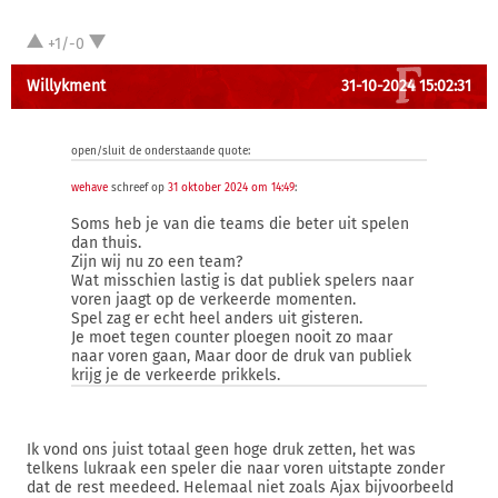
+1/-0
Willykment
31-10-2024 15:02:31
open/sluit de onderstaande quote:
wehave
schreef op
31 oktober 2024 om 14:49
:
Soms heb je van die teams die beter uit spelen
dan thuis.
Zijn wij nu zo een team?
Wat misschien lastig is dat publiek spelers naar
voren jaagt op de verkeerde momenten.
Spel zag er echt heel anders uit gisteren.
Je moet tegen counter ploegen nooit zo maar
naar voren gaan, Maar door de druk van publiek
krijg je de verkeerde prikkels.
Ik vond ons juist totaal geen hoge druk zetten, het was
telkens lukraak een speler die naar voren uitstapte zonder
dat de rest meedeed. Helemaal niet zoals Ajax bijvoorbeeld