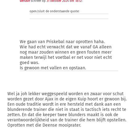
wehave
schreef op
31 oktober 2024 om 18:12
:
open/sluit de onderstaande quote:
We gaan van Priskebal naar oprotten haha.
Wie had echt verwacht dat we vanaf GA alleen
nog maar zouden winnen en geen fouten meer
maken terwijl het voetbal er net voor niet echt
goed was.
Is gewoon met vallen en opstaan.
Wel ja joh lekker weggespeeld worden en zwaar voor schut
worden gezet door Ajax in de eigen Kuip hoort er gewoon bij.
Een oude traditie wordt in ere hersteld met dank aan een
blunderende trainer die niet in staat is tactisch iets recht te
zetten. En dat die keeper twee blunders maakt is ook de
verantwoordelijkheid van de trainer die hem blijft opstellen.
Oprotten met die Deense mooiprater.