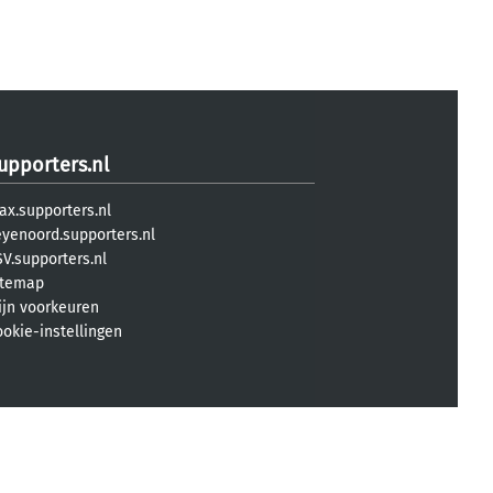
upporters.nl
ax.supporters.nl
eyenoord.supporters.nl
V.supporters.nl
itemap
ijn voorkeuren
ookie-instellingen