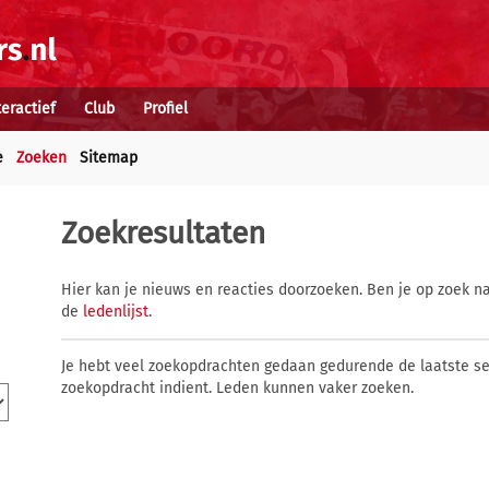
teractief
Club
Profiel
e
Zoeken
Sitemap
Zoekresultaten
Hier kan je nieuws en reacties doorzoeken. Ben je op zoek na
de
ledenlijst
.
Je hebt veel zoekopdrachten gedaan gedurende de laatste s
zoekopdracht indient. Leden kunnen vaker zoeken.