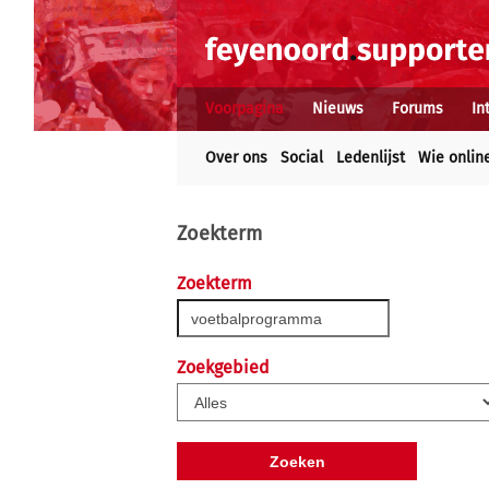
Voorpagina
Nieuws
Forums
In
Over ons
Social
Ledenlijst
Wie onlin
Zoekterm
Zoekterm
Zoekgebied