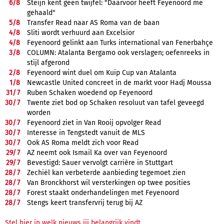
6/
8
Steijn kent geen twijfel: "Daarvoor heeft Feyenoord me
gehaald"
5/
8
Transfer Read naar AS Roma van de baan
4/
8
Sliti wordt verhuurd aan Excelsior
4/
8
Feyenoord gelinkt aan Turks international van Fenerbahçe
3/
8
COLUMN: Atalanta Bergamo ook verslagen; oefenreeks in
stijl afgerond
2/
8
Feyenoord wint duel om Kuip Cup van Atalanta
1/
8
Newcastle United concreet in de markt voor Hadj Moussa
31/
7
Ruben Schaken woedend op Feyenoord
30/
7
Twente ziet bod op Schaken resoluut van tafel geveegd
worden
30/
7
Feyenoord ziet in Van Rooij opvolger Read
30/
7
Interesse in Tengstedt vanuit de MLS
30/
7
Ook AS Roma meldt zich voor Read
29/
7
AZ neemt ook Ismail Ka over van Feyenoord
29/
7
Bevestigd: Sauer vervolgt carrière in Stuttgart
28/
7
Zechiël kan verbeterde aanbieding tegemoet zien
28/
7
Van Bronckhorst wil versterkingen op twee posities
28/
7
Forest staakt onderhandelingen met Feyenoord
28/
7
Stengs keert transfervrij terug bij AZ
Stel hier in welk nieuws jij belangrijk vindt.