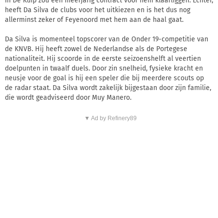
In De Kuip zou een meerjarig contract voor hem klaarliggen. Echter,
heeft Da Silva de clubs voor het uitkiezen en is het dus nog
allerminst zeker of Feyenoord met hem aan de haal gaat.
Da Silva is momenteel topscorer van de Onder 19-competitie van
de KNVB. Hij heeft zowel de Nederlandse als de Portegese
nationaliteit. Hij scoorde in de eerste seizoenshelft al veertien
doelpunten in twaalf duels. Door zin snelheid, fysieke kracht en
neusje voor de goal is hij een speler die bij meerdere scouts op
de radar staat. Da Silva wordt zakelijk bijgestaan door zijn familie,
die wordt geadviseerd door Muy Manero.
▼ Ad by Refinery89