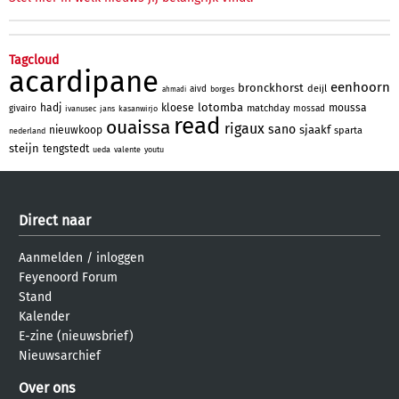
Tagcloud
acardipane
eenhoorn
bronckhorst
deijl
aivd
borges
ahmadi
lotomba
hadj
kloese
moussa
matchday
givairo
mossad
ivanusec
jans
kasanwirjo
read
ouaissa
rigaux
sano
sjaakf
nieuwkoop
sparta
nederland
steijn
tengstedt
ueda
valente
youtu
Direct naar
Aanmelden
/
inloggen
Feyenoord Forum
Stand
Kalender
E-zine (nieuwsbrief)
Nieuwsarchief
Over ons