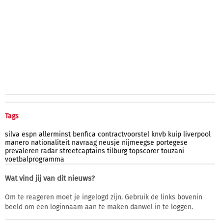
Tags
silva
espn
allerminst
benfica
contractvoorstel
knvb
kuip
liverpool
manero
nationaliteit
navraag
neusje
nijmeegse
portegese
prevaleren
radar
streetcaptains
tilburg
topscorer
touzani
voetbalprogramma
Wat vind jij van dit nieuws?
Om te reageren moet je ingelogd zijn. Gebruik de links bovenin
beeld om een loginnaam aan te maken danwel in te loggen.