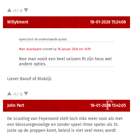
+1/-0
Willykment
18-01-2026 15:24:08
open/sluit de onderstaande quote:
Marc Acardipane
schreef op
18 januari 2026 om 14:19
:
Nee man nooit een heel seizoen fit zijn heus wel
andere opties.
Liever Baouf of Blokzijl.
+1/-0
John Part
18-01-2026 15:42:05
De scouting van Feyenoord stelt toch niks meer voor als met
een blessuregevoelige en zonder speel ritme speler als St.
Juste op de proppen komt, beleid is niet veel meer, wordt