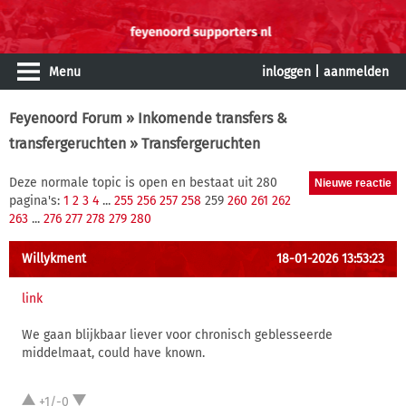
Menu
inloggen
|
aanmelden
Feyenoord Forum
»
Inkomende transfers &
transfergeruchten
» Transfergeruchten
Deze normale topic is open en bestaat uit 280
pagina's:
1
2
3
4
...
255
256
257
258
259
260
261
262
263
...
276
277
278
279
280
Willykment
18-01-2026 13:53:23
link
We gaan blijkbaar liever voor chronisch geblesseerde
middelmaat, could have known.
+1/-0