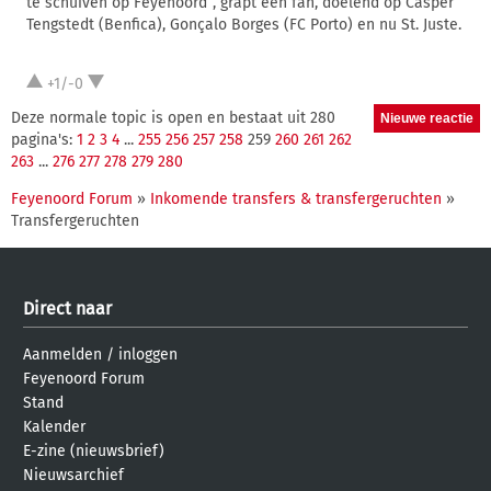
te schuiven op Feyenoord”, grapt een fan, doelend op Casper
Tengstedt (Benfica), Gonçalo Borges (FC Porto) en nu St. Juste.
+1/-0
Deze normale topic is open en bestaat uit 280
pagina's:
1
2
3
4
...
255
256
257
258
259
260
261
262
263
...
276
277
278
279
280
Feyenoord Forum
»
Inkomende transfers & transfergeruchten
»
Transfergeruchten
Direct naar
Aanmelden
/
inloggen
Feyenoord Forum
Stand
Kalender
E-zine (nieuwsbrief)
Nieuwsarchief