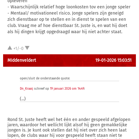
opleveren
- Waarschijnlijk relatief hoge loonkosten tov een jonge speler
- Mentaal/ motivationeel risico. Jonge spelers zijn geneigd
zich dienstbaar op te stellen en in dienst te spelen van een
club. Vraag me af hoe dienstbaar St. Juste is, en wat hij doet
als hij dingen krijgt opgedraagd waar hij niet achter staat.
+1/-0
MIddenveldert
19-01-2026 15:03:51
open/sluit de onderstaande quote:
Dn_Kraaij
schreef op
19 januari 2026 om 14:49
:
(...)
Rond St. Juste heeft wel het één en ander gespeeld afgelopen
jaren, waardoor het wellicht lijkt alsof hij geen gemakkelijke
jongen is. Je kunt ook stellen dat hij niet over zich heen laat
lopen, de clubs waar hij voor gespeeld heeft staan niet te