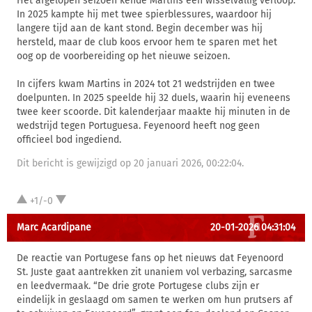
Het afgelopen seizoen kende Martins een wisselvallig verloop.
In 2025 kampte hij met twee spierblessures, waardoor hij
langere tijd aan de kant stond. Begin december was hij
hersteld, maar de club koos ervoor hem te sparen met het
oog op de voorbereiding op het nieuwe seizoen.
In cijfers kwam Martins in 2024 tot 21 wedstrijden en twee
doelpunten. In 2025 speelde hij 32 duels, waarin hij eveneens
twee keer scoorde. Dit kalenderjaar maakte hij minuten in de
wedstrijd tegen Portuguesa. Feyenoord heeft nog geen
officieel bod ingediend.
Dit bericht is gewijzigd op 20 januari 2026, 00:22:04.
+1/-0
Marc Acardipane
20-01-2026 04:31:04
De reactie van Portugese fans op het nieuws dat Feyenoord
St. Juste gaat aantrekken zit unaniem vol verbazing, sarcasme
en leedvermaak. “De drie grote Portugese clubs zijn er
eindelijk in geslaagd om samen te werken om hun prutsers af