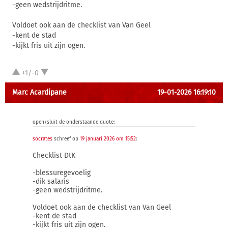
-geen wedstrijdritme.
Voldoet ook aan de checklist van Van Geel
-kent de stad
-kijkt fris uit zijn ogen.
+1/-0
Marc Acardipane
19-01-2026 16:19:10
open/sluit de onderstaande quote:
socrates
schreef op
19 januari 2026 om 15:52
:
Checklist DtK
-blessuregevoelig
-dik salaris
-geen wedstrijdritme.
Voldoet ook aan de checklist van Van Geel
-kent de stad
-kijkt fris uit zijn ogen.