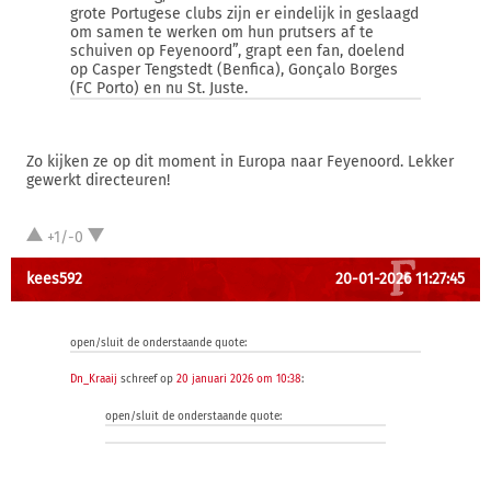
grote Portugese clubs zijn er eindelijk in geslaagd
om samen te werken om hun prutsers af te
schuiven op Feyenoord”, grapt een fan, doelend
op Casper Tengstedt (Benfica), Gonçalo Borges
(FC Porto) en nu St. Juste.
Zo kijken ze op dit moment in Europa naar Feyenoord. Lekker
gewerkt directeuren!
+1/-0
kees592
20-01-2026 11:27:45
open/sluit de onderstaande quote:
Dn_Kraaij
schreef op
20 januari 2026 om 10:38
:
open/sluit de onderstaande quote: