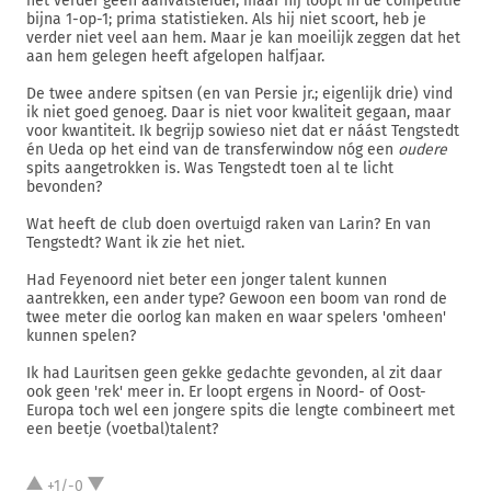
het verder geen aanvalsleider, maar hij loopt in de competitie
bijna 1-op-1; prima statistieken. Als hij niet scoort, heb je
verder niet veel aan hem. Maar je kan moeilijk zeggen dat het
aan hem gelegen heeft afgelopen halfjaar.
De twee andere spitsen (en van Persie jr.; eigenlijk drie) vind
ik niet goed genoeg. Daar is niet voor kwaliteit gegaan, maar
voor kwantiteit. Ik begrijp sowieso niet dat er náást Tengstedt
én Ueda op het eind van de transferwindow nóg een
oudere
spits aangetrokken is. Was Tengstedt toen al te licht
bevonden?
Wat heeft de club doen overtuigd raken van Larin? En van
Tengstedt? Want ik zie het niet.
Had Feyenoord niet beter een jonger talent kunnen
aantrekken, een ander type? Gewoon een boom van rond de
twee meter die oorlog kan maken en waar spelers 'omheen'
kunnen spelen?
Ik had Lauritsen geen gekke gedachte gevonden, al zit daar
ook geen 'rek' meer in. Er loopt ergens in Noord- of Oost-
Europa toch wel een jongere spits die lengte combineert met
een beetje (voetbal)talent?
+1/-0