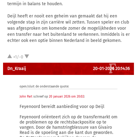
termijn in balans te houden.
Deijl heeft er nooit een geheim van gemaakt dat hij een
volgende stap in zijn carrière wil zetten. Tussen speler en club
was afgesproken om komende zomer de mogelijkheden voor
een transfer naar het buitenland te verkennen. Inmiddels is er
echter ook een optie binnen Nederland in beeld gekomen.
+1/-0
Dn_Kraaij
20-01-2026 20:14:36
open/sluit de onderstaande quote:
John Part
schreef op
20 januari 2026 om 20:02
:
Feyenoord bereidt aanbieding voor op Deijl
Feyenoord oriënteert zich op de transfermarkt om
de problemen op de rechtsbackpositie op te
vangen. Door de hamstringblessure van Givairo
Read is de spoeling aan die kant dun geworden.