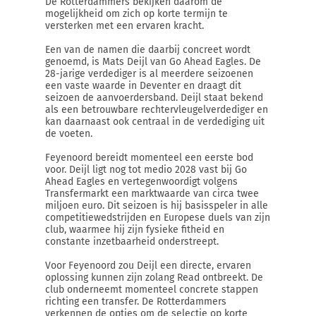
De Rotterdammers bekijken daarom de
mogelijkheid om zich op korte termijn te
versterken met een ervaren kracht.
Een van de namen die daarbij concreet wordt
genoemd, is Mats Deijl van Go Ahead Eagles. De
28-jarige verdediger is al meerdere seizoenen
een vaste waarde in Deventer en draagt dit
seizoen de aanvoerdersband. Deijl staat bekend
als een betrouwbare rechtervleugelverdediger en
kan daarnaast ook centraal in de verdediging uit
de voeten.
Feyenoord bereidt momenteel een eerste bod
voor. Deijl ligt nog tot medio 2028 vast bij Go
Ahead Eagles en vertegenwoordigt volgens
Transfermarkt een marktwaarde van circa twee
miljoen euro. Dit seizoen is hij basisspeler in alle
competitiewedstrijden en Europese duels van zijn
club, waarmee hij zijn fysieke fitheid en
constante inzetbaarheid onderstreept.
Voor Feyenoord zou Deijl een directe, ervaren
oplossing kunnen zijn zolang Read ontbreekt. De
club onderneemt momenteel concrete stappen
richting een transfer. De Rotterdammers
verkennen de opties om de selectie op korte