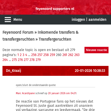
Menu
inloggen
|
aanmelden
Feyenoord Forum
»
Inkomende transfers &
transfergeruchten
» Transfergeruchten
Deze normale topic is open en bestaat uit 279
pagina's:
1
2
3
4
...
256
257
258
259
260
261
262
263
264
...
275
276
277
278
279
Dn_Kraaij
20-01-2026 10:38:33
open/sluit de onderstaande quote:
Marc Acardipane
schreef op
20 januari 2026 om 04:31
:
De reactie van Portugese fans op het nieuws dat
Feyenoord St. Juste gaat aantrekken zit unaniem
vol verbazing, sarcasme en leedvermaak. “De drie