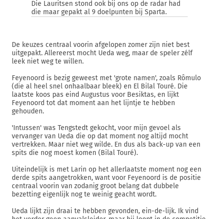
Die Lauritsen stond ook bij ons op de radar had
die maar gepakt al 9 doelpunten bij Sparta.
De keuzes centraal voorin afgelopen zomer zijn niet best
uitgepakt. Allereerst mocht Ueda weg, maar de speler zélf
leek niet weg te willen.
Feyenoord is bezig geweest met 'grote namen', zoals Rômulo
(die al heel snel onhaalbaar bleek) en El Bilal Touré. Die
laatste koos pas eind Augustus voor Besiktas, en lijkt
Feyenoord tot dat moment aan het lijntje te hebben
gehouden.
'Intussen' was Tengstedt gekocht, voor mijn gevoel als
vervanger van Ueda die op dat moment nog altijd mocht
vertrekken. Maar niet weg wilde. En dus als back-up van een
spits die nog moest komen (Bilal Touré).
Uiteindelijk is met Larin op het allerlaatste moment nog een
derde spits aangetrokken, want voor Feyenoord is de positie
centraal voorin van zodanig groot belang dat dubbele
bezetting eigenlijk nog te weinig geacht wordt.
Ueda lijkt zijn draai te hebben gevonden, ein-de-lijk. Ik vind