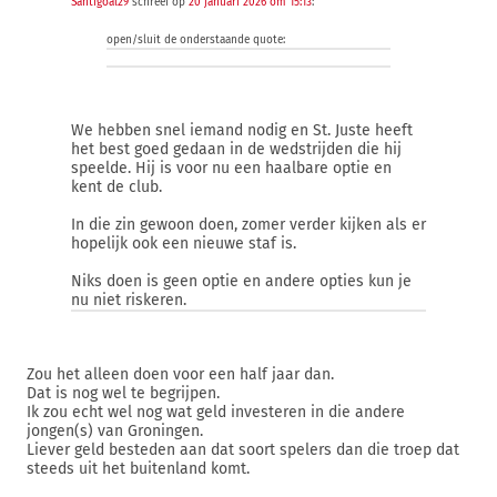
Santigoal29
schreef op
20 januari 2026 om 15:13
:
open/sluit de onderstaande quote:
We hebben snel iemand nodig en St. Juste heeft
het best goed gedaan in de wedstrijden die hij
speelde. Hij is voor nu een haalbare optie en
kent de club.
In die zin gewoon doen, zomer verder kijken als er
hopelijk ook een nieuwe staf is.
Niks doen is geen optie en andere opties kun je
nu niet riskeren.
Zou het alleen doen voor een half jaar dan.
Dat is nog wel te begrijpen.
Ik zou echt wel nog wat geld investeren in die andere
jongen(s) van Groningen.
Liever geld besteden aan dat soort spelers dan die troep dat
steeds uit het buitenland komt.