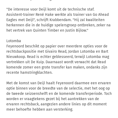
''De interesse voor Deijl komt uit de technische staf.
Assistent-trainer René Hake werkte als trainer van Go Ahead
Eagles met Deijl'', schrijft Krabbendam. ''Hij zal kwaliteiten
herkennen die in de huidige spelersgroep ontbreken, zeker na
het vertrek van Quinten Timber en Justin Bijlow.''
Lotomba
Feyenoord beschikt op papier over meerdere opties voor de
rechtsbackpositie met Givairo Read, Jordan Lotomba en Bart
Nieuwkoop. Read is echter geblesseerd, terwijl Lotomba mag
vertrekken uit De Kuip. Daarnaast wordt verwacht dat Read
komende zomer een grote transfer kan maken, ondanks zijn
recente hamstringklachten.
Met de komst van Deijl haalt Feyenoord daarmee een ervaren
optie binnen voor de breedte van de selectie, met het oog op
de tweede seizoenshelft en de komende transferperiode. Toch
worden er vraagtekens gezet bij het aantrekken van de
ervaren rechtsback, aangezien andere linies op dit moment
meer behoefte hebben aan versterking.