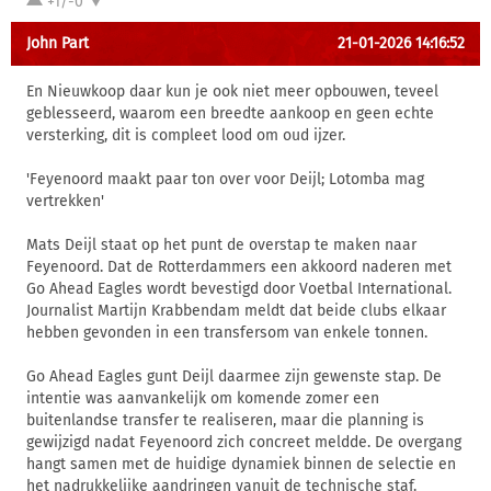
+1/-0
John Part
21-01-2026 14:16:52
En Nieuwkoop daar kun je ook niet meer opbouwen, teveel
geblesseerd, waarom een breedte aankoop en geen echte
versterking, dit is compleet lood om oud ijzer.
'Feyenoord maakt paar ton over voor Deijl; Lotomba mag
vertrekken'
Mats Deijl staat op het punt de overstap te maken naar
Feyenoord. Dat de Rotterdammers een akkoord naderen met
Go Ahead Eagles wordt bevestigd door Voetbal International.
Journalist Martijn Krabbendam meldt dat beide clubs elkaar
hebben gevonden in een transfersom van enkele tonnen.
Go Ahead Eagles gunt Deijl daarmee zijn gewenste stap. De
intentie was aanvankelijk om komende zomer een
buitenlandse transfer te realiseren, maar die planning is
gewijzigd nadat Feyenoord zich concreet meldde. De overgang
hangt samen met de huidige dynamiek binnen de selectie en
het nadrukkelijke aandringen vanuit de technische staf.