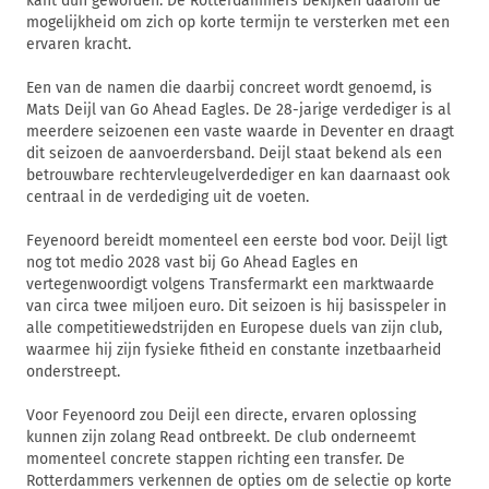
kant dun geworden. De Rotterdammers bekijken daarom de
mogelijkheid om zich op korte termijn te versterken met een
ervaren kracht.
Een van de namen die daarbij concreet wordt genoemd, is
Mats Deijl van Go Ahead Eagles. De 28-jarige verdediger is al
meerdere seizoenen een vaste waarde in Deventer en draagt
dit seizoen de aanvoerdersband. Deijl staat bekend als een
betrouwbare rechtervleugelverdediger en kan daarnaast ook
centraal in de verdediging uit de voeten.
Feyenoord bereidt momenteel een eerste bod voor. Deijl ligt
nog tot medio 2028 vast bij Go Ahead Eagles en
vertegenwoordigt volgens Transfermarkt een marktwaarde
van circa twee miljoen euro. Dit seizoen is hij basisspeler in
alle competitiewedstrijden en Europese duels van zijn club,
waarmee hij zijn fysieke fitheid en constante inzetbaarheid
onderstreept.
Voor Feyenoord zou Deijl een directe, ervaren oplossing
kunnen zijn zolang Read ontbreekt. De club onderneemt
momenteel concrete stappen richting een transfer. De
Rotterdammers verkennen de opties om de selectie op korte