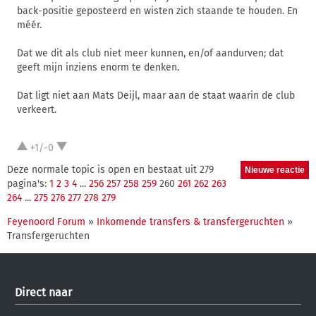
back-positie geposteerd en wisten zich staande te houden. En
méér.
Dat we dit als club niet meer kunnen, en/of aandurven; dat
geeft mijn inziens enorm te denken.
Dat ligt niet aan Mats Deijl, maar aan de staat waarin de club
verkeert.
+1/-0
Deze normale topic is open en bestaat uit 279
pagina's:
1
2
3
4
...
256
257
258
259
260
261
262
263
264
...
275
276
277
278
279
Feyenoord Forum
»
Inkomende transfers & transfergeruchten
»
Transfergeruchten
Direct naar