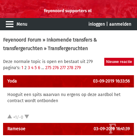
Menu
inloggen
|
aanmelden
Feyenoord Forum
»
Inkomende transfers &
transfergeruchten
» Transfergeruchten
Deze normale topic is open en bestaat uit 279
pagina's:
1
2
3
4
5
6
...
275
276
277
278
279
Yoda
03-09-2019 16:33:56
Hooguit een spits waarvan nu ergens op deze aardbol het
contract wordt ontbonden
+1/-0
Ramesoe
03-09-2019 16:41:39