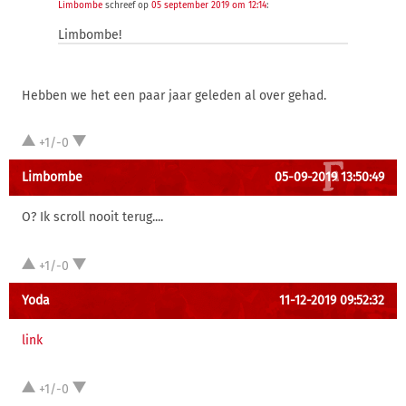
Limbombe
schreef op
05 september 2019 om 12:14
:
Limbombe!
Hebben we het een paar jaar geleden al over gehad.
+1/-0
Limbombe
05-09-2019 13:50:49
O? Ik scroll nooit terug....
+1/-0
Yoda
11-12-2019 09:52:32
link
+1/-0