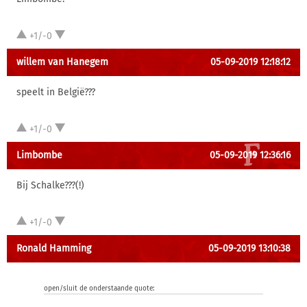
+1/-0
willem van Hanegem
05-09-2019 12:18:12
speelt in België???
+1/-0
Limbombe
05-09-2019 12:36:16
Bij Schalke???(!)
+1/-0
Ronald Hamming
05-09-2019 13:10:38
open/sluit de onderstaande quote: