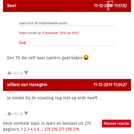
Beer
11-12-2019 11:17:52
open/sluit de onderstaande quote:
Yoda
schreef op
11 december 2019 om 09:52
:
link
Een TD die zelf naar spelers gaat kijken
+1/-0
willem van Hanegem
11-12-2019 11:34:27
Ja omdat hij de scouting nog niet op orde heeft
+1/-0
Deze normale topic is open en bestaat uit 279
pagina's:
1
2
3
4
5
6
...
275
276
277
278
279