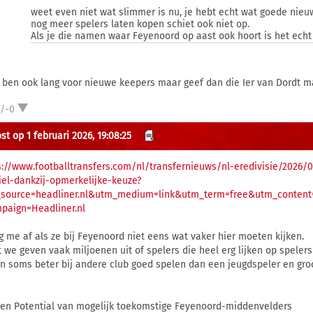
weet even niet wat slimmer is nu, je hebt echt wat goede ni
nog meer spelers laten kopen schiet ook niet op.
Als je die namen waar Feyenoord op aast ook hoort is het echt 
 ben ook lang voor nieuwe keepers maar geef dan die Ier van Dordt m
1/-0
st op 1 februari 2026, 19:08:25
s://www.footballtransfers.com/nl/transfernieuws/nl-eredivisie/2026/0
iel-dankzij-opmerkelijke-keuze?
source=headliner.nl&utm_medium=link&utm_term=free&utm_content
paign=Headliner.nl
g me af als ze bij Feyenoord niet eens wat vaker hier moeten kijken.
 we geven vaak miljoenen uit of spelers die heel erg lijken op spelers
an soms beter bij andere club goed spelen dan een jeugdspeler en groot
l en Potential van mogelijk toekomstige Feyenoord-middenvelders