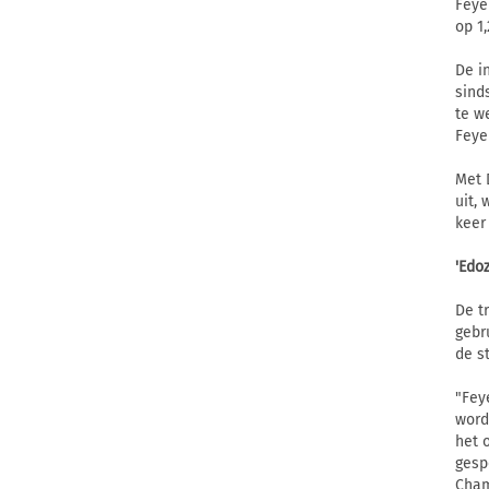
Feye
op 1,
De i
sind
te w
Feye
Met 
uit,
keer
'Edo
De t
gebr
de s
"Fey
word
het 
gesp
Cham