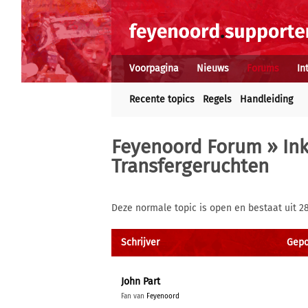
Voorpagina
Nieuws
Forums
In
Recente topics
Regels
Handleiding
Feyenoord Forum
»
In
Transfergeruchten
Deze normale topic is open en bestaat uit 2
Schrijver
Gepos
John Part
Fan van
Feyenoord