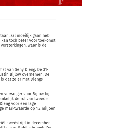
taan, zal moeilijk gaan heb
 kan toch beter voor toekomst
 versterkingen, waar is de
mst van Seny Dieng. De 31-
Justin Bijlow overnemen. De
s dat ze er met Diengs
n vervanger voor Bijlow bij
vankelijk de rol van tweede
Dieng voor een lage
ge marktwaarde op 1,2 miljoen
ciële wedstrijd in december
elftal van Middlesbrough. De