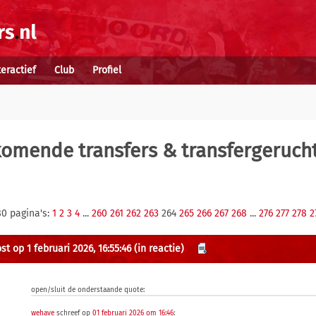
teractief
Club
Profiel
komende transfers & transfergeruch
80 pagina's:
1
2
3
4
...
260
261
262
263
264
265
266
267
268
...
276
277
278
2
t op 1 februari 2026, 16:55:46
(in reactie)
open/sluit de onderstaande quote:
wehave
schreef op
01 februari 2026 om 16:46
: