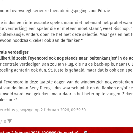
noord overweegt serieuze toenaderingspoging voor Edozie
ie is dus een interessante speler, maar niet helemaal het profiel waa
cte versterking, een speler die er meteen moet staan", weet Bischop. 
buitenkansje. Anders doen ze het met deze selectie. Maar gezien het fei
ewoon noodzaak. Zeker ook aan de flanken."
rale verdediger
lijkertijd zoekt Feyenoord ook nog steeds naar 'buitenkansjes' in de a
er centrale verdediger. Dan zou Jan Plug, die nu de back-up is, naar F
poeling achterin ook dun. St. Juste is gehaald, maar dat is ook een spe
t Feyenoord in deze laatste dagen van de window zich nog versterken, 
t van doelman Seny Dieng - dus waarschijnlijk op de flanken en/of cen
enveld wordt wel gekeken, maar daar is het beter op te vangen. Zeke
blessure."
ericht is gewijzigd op 2 februari 2026, 09:59:50.
1/-0