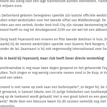
noord zou Dieng voor een lage transfersom kunnen overnemen. Transf
2 miljoen euro.
n Zwitserland geboren Senegalees speelde zijn laatste officiële wedst
sdien enkel wedstrijden voor het tweede elftal van Middlesbrough. D
erken aan een vertrek. Eerder leek Hull City zijn nieuwe bestemming te
noord heeft nu nog tot dinsdagavond 23:59 uur om wel tot een akkoor
Dieng haalt Feyenoord een ervaren en fitte tweede doelman in huis. 
 waarbij hij de meeste wedstrijden speelde voor Queens Park Rangers, 1
 onder de lat. Daarnaast is hij ook negenvoudig internationaal voor Se
zie in beeld bij Feyenoord, maar club heeft liever directe versterking'
ransferwindow is nog maar twee dagen geopend en het gehavende Fey
uiken. Toch zingen er nog weinig concrete namen rond in De Kuip. In V
tand van zaken.
enoord is met name op zoek naar een buitenspeler", zo begon hij. De 
t genoemd, is Samuel Edozie, een 23-jarige linksbuiten van Southampt
oog op de toekomst wordt gehaald. Het is een groot talent en een goede
eeld." Mede door een blessure kwam hij dit seizoen namelijk nog niet i
pionship.