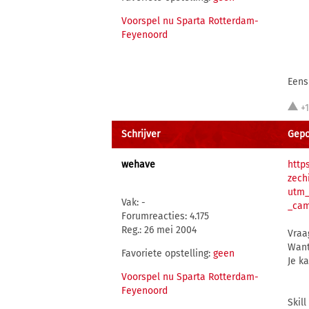
Voorspel nu Sparta Rotterdam-
Feyenoord
Eens
+
Schrijver
Gepo
wehave
http
zech
utm_
Vak: -
_cam
Forumreacties: 4.175
Reg.: 26 mei 2004
Vraa
Want
Favoriete opstelling:
geen
Je k
Voorspel nu Sparta Rotterdam-
Feyenoord
Skil