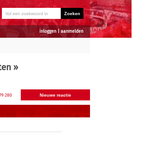
inloggen
|
aanmelden
ten
»
79
280