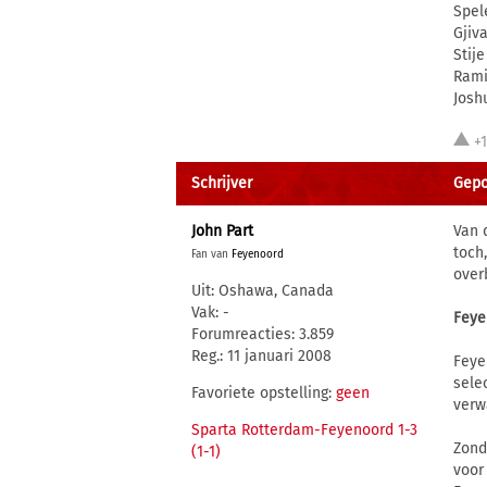
Spele
Gjiva
Stije
Rami
Josh
+
Schrijver
Gepo
John Part
Van 
toch
Fan van
Feyenoord
over
Uit: Oshawa, Canada
Vak: -
Feye
Forumreacties: 3.859
Reg.: 11 januari 2008
Feye
sele
Favoriete opstelling:
geen
verw
Sparta Rotterdam-Feyenoord 1-3
Zond
(1-1)
voor