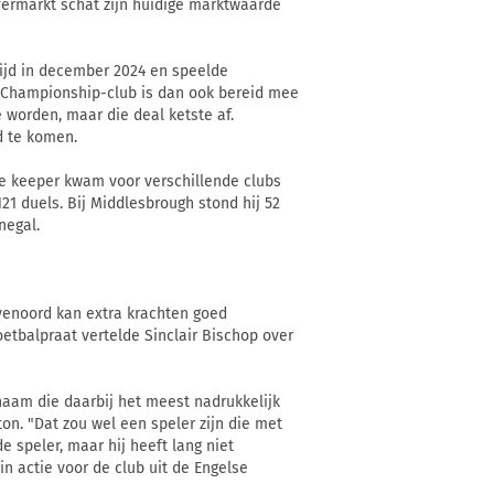
ermarkt schat zijn huidige marktwaarde
rijd in december 2024 en speelde
e Championship-club is dan ook bereid mee
 worden, maar die deal ketste af.
d te komen.
De keeper kwam voor verschillende clubs
21 duels. Bij Middlesbrough stond hij 52
negal.
enoord kan extra krachten goed
oetbalpraat vertelde Sinclair Bischop over
naam die daarbij het meest nadrukkelijk
on. "Dat zou wel een speler zijn die met
 speler, maar hij heeft lang niet
n actie voor de club uit de Engelse