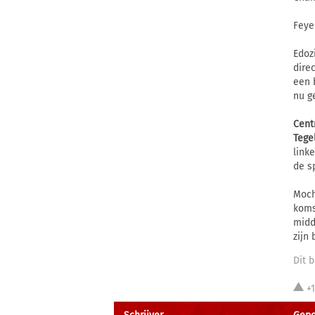
Feye
Edoz
dire
een 
nu g
Cent
Tege
link
de s
Moch
koms
midd
zijn 
Dit b
+