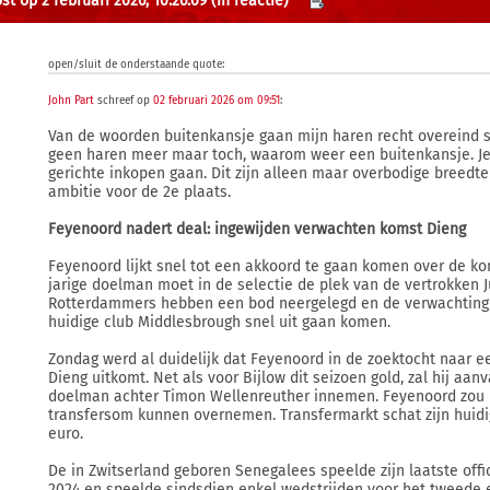
st op 2 februari 2026, 10:26:09
(in reactie)
open/sluit de onderstaande quote:
John Part
schreef op
02 februari 2026 om 09:51
:
Van de woorden buitenkansje gaan mijn haren recht overeind s
geen haren meer maar toch, waarom weer een buitenkansje. Je
gerichte inkopen gaan. Dit zijn alleen maar overbodige breedte
ambitie voor de 2e plaats.
Feyenoord nadert deal: ingewijden verwachten komst Dieng
Feyenoord lijkt snel tot een akkoord te gaan komen over de ko
jarige doelman moet in de selectie de plek van de vertrokken 
Rotterdammers hebben een bod neergelegd en de verwachting i
huidige club Middlesbrough snel uit gaan komen.
Zondag werd al duidelijk dat Feyenoord in de zoektocht naar ee
Dieng uitkomt. Net als voor Bijlow dit seizoen gold, zal hij aan
doelman achter Timon Wellenreuther innemen. Feyenoord zou 
transfersom kunnen overnemen. Transfermarkt schat zijn huidi
euro.
De in Zwitserland geboren Senegalees speelde zijn laatste offi
2024 en speelde sindsdien enkel wedstrijden voor het tweede 