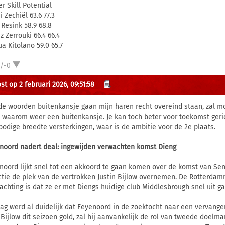
r Skill Potential
i Zechiël 63.6 77.3
 Resink 58.9 68.8
z Zerrouki 66.4 66.4
ua Kitolano 59.0 65.7
1/-0
st op 2 februari 2026, 09:51:58
de woorden buitenkansje gaan mijn haren recht overeind staan, zal m
, waarom weer een buitenkansje. Je kan toch beter voor toekomst geric
bodige breedte versterkingen, waar is de ambitie voor de 2e plaats.
noord nadert deal: ingewijden verwachten komst Dieng
noord lijkt snel tot een akkoord te gaan komen over de komst van Sen
ctie de plek van de vertrokken Justin Bijlow overnemen. De Rotterd
achting is dat ze er met Diengs huidige club Middlesbrough snel uit 
ag werd al duidelijk dat Feyenoord in de zoektocht naar een vervanger 
 Bijlow dit seizoen gold, zal hij aanvankelijk de rol van tweede doel