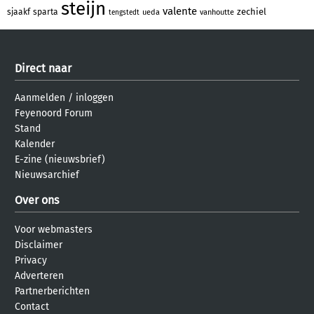
steijn
valente
zechiel
sjaakf
sparta
ueda
vanhoutte
tengstedt
Direct naar
Aanmelden
/
inloggen
Feyenoord Forum
Stand
Kalender
E-zine (nieuwsbrief)
Nieuwsarchief
Over ons
Voor webmasters
Disclaimer
Privacy
Adverteren
Partnerberichten
Contact