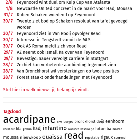
2/
8
Feyenoord wint duel om Kuip Cup van Atalanta
1/
8
Newcastle United concreet in de markt voor Hadj Moussa
31/
7
Ruben Schaken woedend op Feyenoord
30/
7
Twente ziet bod op Schaken resoluut van tafel geveegd
worden
30/
7
Feyenoord ziet in Van Rooij opvolger Read
30/
7
Interesse in Tengstedt vanuit de MLS
30/
7
Ook AS Roma meldt zich voor Read
29/
7
AZ neemt ook Ismail Ka over van Feyenoord
29/
7
Bevestigd: Sauer vervolgt carrière in Stuttgart
28/
7
Zechiël kan verbeterde aanbieding tegemoet zien
28/
7
Van Bronckhorst wil versterkingen op twee posities
28/
7
Forest staakt onderhandelingen met Feyenoord
Stel hier in welk nieuws jij belangrijk vindt.
Tagcloud
acardipane
eenhoorn
bronckhorst
deijl
borges
aivd
infantino
hadj
lotomba
fifa
givairo
ivanusec
kasanwirjo
mossad
elsenhout
read
ouaissa
moussa
rigaux
nieuwkoop
reputatie
scorend