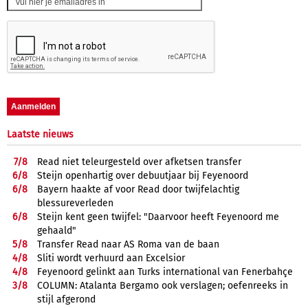
Laatste nieuws
7/
8
Read niet teleurgesteld over afketsen transfer
6/
8
Steijn openhartig over debuutjaar bij Feyenoord
6/
8
Bayern haakte af voor Read door twijfelachtig
blessureverleden
6/
8
Steijn kent geen twijfel: "Daarvoor heeft Feyenoord me
gehaald"
5/
8
Transfer Read naar AS Roma van de baan
4/
8
Sliti wordt verhuurd aan Excelsior
4/
8
Feyenoord gelinkt aan Turks international van Fenerbahçe
3/
8
COLUMN: Atalanta Bergamo ook verslagen; oefenreeks in
stijl afgerond