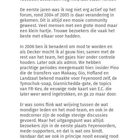
De eerste jaren was ik nog niet erg actief op het
forum, rond 2004 of 2005 is daar verandering in
gekomen. Dit is altijd een mooie community
geweest. Veel mensen met een grote mond maar
een klein hartje. Trouwe bezoekers die vaak het
beste met elkaar voor hadden.
In 2006 ben ik benaderd om mod te worden en
als Decker mocht ik al gauw hier, samen met de
rest van het team, het gajes hier onder controle
houden. Later ook als admin. We hebben
prachtige periodes meegemaakt hier: insider Pino
die de transfers van Makaay, Gio, Hofland en
Landzaat bekend maakte voor Feyenoord zelf, de
Tymochuk-soap, Giannichedda-gate, de topics
van FR-Kev, de eeuwige rode kaart van E.C. die
later weer werd ingetrokken, en ga zo maar door.
Er was soms flink wat wrijving tussen de wat
mondiger leden en het mod-team, en ook in de
modcorner zijn de nodige stevige discussies
gevoerd. Maar het uitgangspunt was altijd:
bezoekers zijn in de eerste plaats Feyenoorders,
mede-supporters, en dat is wat ons bindt.
Vandaar dat we ook in principe nooit eeuwig rood