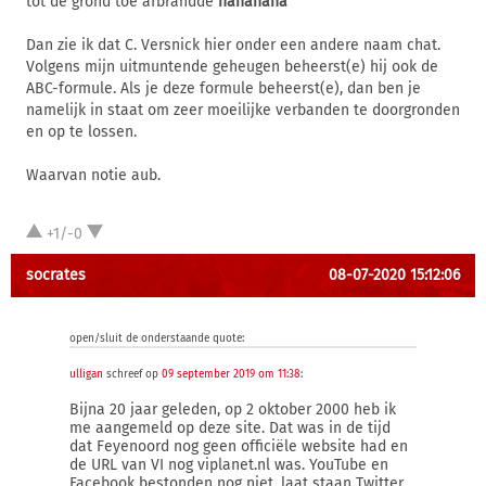
tot de grond toe afbrandde
hahahaha
Dan zie ik dat C. Versnick hier onder een andere naam chat.
Volgens mijn uitmuntende geheugen beheerst(e) hij ook de
ABC-formule. Als je deze formule beheerst(e), dan ben je
namelijk in staat om zeer moeilijke verbanden te doorgronden
en op te lossen.
Waarvan notie aub.
+1/-0
socrates
08-07-2020 15:12:06
open/sluit de onderstaande quote:
ulligan
schreef op
09 september 2019 om 11:38
:
Bijna 20 jaar geleden, op 2 oktober 2000 heb ik
me aangemeld op deze site. Dat was in de tijd
dat Feyenoord nog geen officiële website had en
de URL van VI nog viplanet.nl was. YouTube en
Facebook bestonden nog niet, laat staan Twitter.