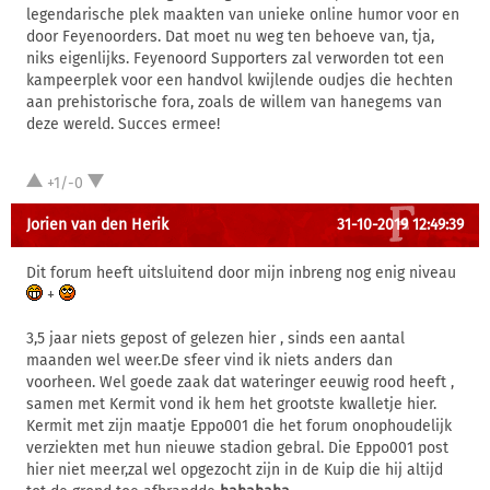
legendarische plek maakten van unieke online humor voor en
door Feyenoorders. Dat moet nu weg ten behoeve van, tja,
niks eigenlijks. Feyenoord Supporters zal verworden tot een
kampeerplek voor een handvol kwijlende oudjes die hechten
aan prehistorische fora, zoals de willem van hanegems van
deze wereld. Succes ermee!
+1/-0
Jorien van den Herik
31-10-2019 12:49:39
Dit forum heeft uitsluitend door mijn inbreng nog enig niveau
+
3,5 jaar niets gepost of gelezen hier , sinds een aantal
maanden wel weer.De sfeer vind ik niets anders dan
voorheen. Wel goede zaak dat wateringer eeuwig rood heeft ,
samen met Kermit vond ik hem het grootste kwalletje hier.
Kermit met zijn maatje Eppo001 die het forum onophoudelijk
verziekten met hun nieuwe stadion gebral. Die Eppo001 post
hier niet meer,zal wel opgezocht zijn in de Kuip die hij altijd