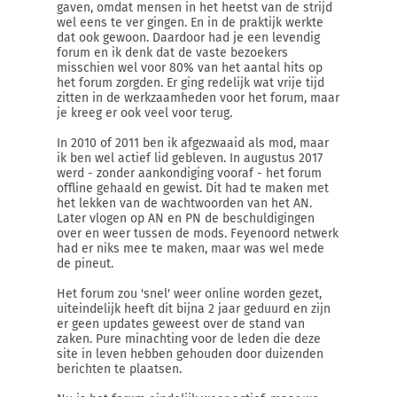
gaven, omdat mensen in het heetst van de strijd
wel eens te ver gingen. En in de praktijk werkte
dat ook gewoon. Daardoor had je een levendig
forum en ik denk dat de vaste bezoekers
misschien wel voor 80% van het aantal hits op
het forum zorgden. Er ging redelijk wat vrije tijd
zitten in de werkzaamheden voor het forum, maar
je kreeg er ook veel voor terug.
In 2010 of 2011 ben ik afgezwaaid als mod, maar
ik ben wel actief lid gebleven. In augustus 2017
werd - zonder aankondiging vooraf - het forum
offline gehaald en gewist. Dit had te maken met
het lekken van de wachtwoorden van het AN.
Later vlogen op AN en PN de beschuldigingen
over en weer tussen de mods. Feyenoord netwerk
had er niks mee te maken, maar was wel mede
de pineut.
Het forum zou 'snel' weer online worden gezet,
uiteindelijk heeft dit bijna 2 jaar geduurd en zijn
er geen updates geweest over de stand van
zaken. Pure minachting voor de leden die deze
site in leven hebben gehouden door duizenden
berichten te plaatsen.