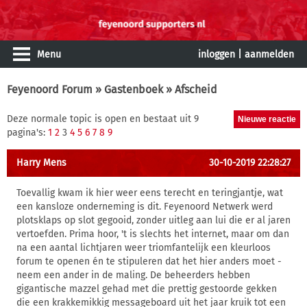
Menu
inloggen
|
aanmelden
Feyenoord Forum
»
Gastenboek
» Afscheid
Deze normale topic is open en bestaat uit 9
pagina's:
1
2
3
4
5
6
7
8
9
Harry Mens
30-10-2019 22:28:27
Toevallig kwam ik hier weer eens terecht en teringjantje, wat
een kansloze onderneming is dit. Feyenoord Netwerk werd
plotsklaps op slot gegooid, zonder uitleg aan lui die er al jaren
vertoefden. Prima hoor, 't is slechts het internet, maar om dan
na een aantal lichtjaren weer triomfantelijk een kleurloos
forum te openen én te stipuleren dat het hier anders moet -
neem een ander in de maling. De beheerders hebben
gigantische mazzel gehad met die prettig gestoorde gekken
die een krakkemikkig messageboard uit het jaar kruik tot een