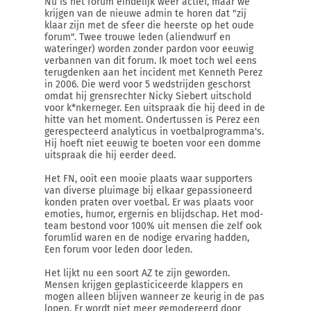
Nu is het forum eindelijk weer actief, maar we
krijgen van de nieuwe admin te horen dat "zij
klaar zijn met de sfeer die heerste op het oude
forum". Twee trouwe leden (aliendwurf en
wateringer) worden zonder pardon voor eeuwig
verbannen van dit forum. Ik moet toch wel eens
terugdenken aan het incident met Kenneth Perez
in 2006. Die werd voor 5 wedstrijden geschorst
omdat hij grensrechter Nicky Siebert uitschold
voor k*nkerneger. Een uitspraak die hij deed in de
hitte van het moment. Ondertussen is Perez een
gerespecteerd analyticus in voetbalprogramma's.
Hij hoeft niet eeuwig te boeten voor een domme
uitspraak die hij eerder deed.
Het FN, ooit een mooie plaats waar supporters
van diverse pluimage bij elkaar gepassioneerd
konden praten over voetbal. Er was plaats voor
emoties, humor, ergernis en blijdschap. Het mod-
team bestond voor 100% uit mensen die zelf ook
forumlid waren en de nodige ervaring hadden,
Een forum voor leden door leden.
Het lijkt nu een soort AZ te zijn geworden.
Mensen krijgen geplasticiceerde klappers en
mogen alleen blijven wanneer ze keurig in de pas
lopen. Er wordt niet meer gemodereerd door