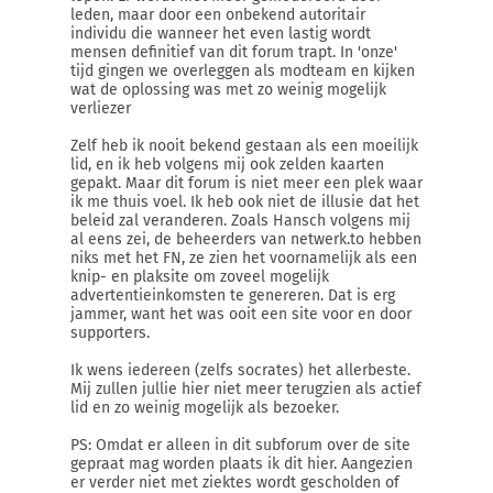
leden, maar door een onbekend autoritair
individu die wanneer het even lastig wordt
mensen definitief van dit forum trapt. In 'onze'
tijd gingen we overleggen als modteam en kijken
wat de oplossing was met zo weinig mogelijk
verliezer
Zelf heb ik nooit bekend gestaan als een moeilijk
lid, en ik heb volgens mij ook zelden kaarten
gepakt. Maar dit forum is niet meer een plek waar
ik me thuis voel. Ik heb ook niet de illusie dat het
beleid zal veranderen. Zoals Hansch volgens mij
al eens zei, de beheerders van netwerk.to hebben
niks met het FN, ze zien het voornamelijk als een
knip- en plaksite om zoveel mogelijk
advertentieinkomsten te genereren. Dat is erg
jammer, want het was ooit een site voor en door
supporters.
Ik wens iedereen (zelfs socrates) het allerbeste.
Mij zullen jullie hier niet meer terugzien als actief
lid en zo weinig mogelijk als bezoeker.
PS: Omdat er alleen in dit subforum over de site
gepraat mag worden plaats ik dit hier. Aangezien
er verder niet met ziektes wordt gescholden of