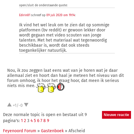
open/sluit de onderstaande quote:
Edirin81
schreef op
09 juli 2020 om 19:14
:
Ik vind het wel leuk om te zien dat op sommige
platformen (bv reddit) er gewoon lekker door
wordt gegaan met video scouten van jonge
talenten. Met het materiaal wat tegenwoordig
beschikbaar is, wordt dat ook steeds
toegankelijker natuurlijk.
Nou, ik zou zeggen laat eens wat van je horen wat je daar
allemaal ziet en hoort dan haal je meteen het niveau van dit
forum omhoog, ik hoor het graag hoor, dat meen ik serieus
niets mis mee.
+1/-0
Deze normale topic is open en bestaat uit 9
pagina's:
1
2
3
4
5
6
7
8
9
Feyenoord Forum
»
Gastenboek
» Afscheid