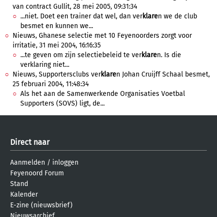
van contract Gullit, 28 mei 2005, 09:31:34
...niet. Doet een trainer dat wel, dan ver
klare
n we de club
besmet en kunnen we...
Nieuws, Ghanese selectie met 10 Feyenoorders zorgt voor
irritatie, 31 mei 2004, 16:16:35
...te geven om zijn selectiebeleid te ver
klare
n. Is die
verklaring niet...
Nieuws, Supportersclubs ver
klare
n Johan Cruijff Schaal besmet,
25 februari 2004, 11:48:34
Als het aan de Samenwerkende Organisaties Voetbal
Supporters (SOVS) ligt, de...
Direct naar
Aanmelden
/
inloggen
Feyenoord Forum
Stand
Kalender
E-zine (nieuwsbrief)
Nieuwsarchief