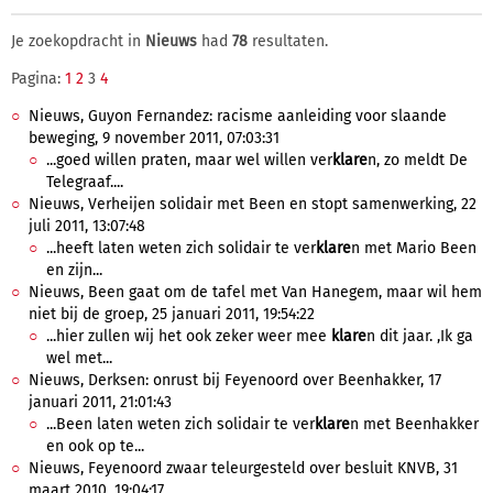
Je zoekopdracht in
Nieuws
had
78
resultaten.
Pagina:
1
2
3
4
Nieuws, Guyon Fernandez: racisme aanleiding voor slaande
beweging, 9 november 2011, 07:03:31
...goed willen praten, maar wel willen ver
klare
n, zo meldt De
Telegraaf....
Nieuws, Verheijen solidair met Been en stopt samenwerking, 22
juli 2011, 13:07:48
...heeft laten weten zich solidair te ver
klare
n met Mario Been
en zijn...
Nieuws, Been gaat om de tafel met Van Hanegem, maar wil hem
niet bij de groep, 25 januari 2011, 19:54:22
...hier zullen wij het ook zeker weer mee
klare
n dit jaar. ,Ik ga
wel met...
Nieuws, Derksen: onrust bij Feyenoord over Beenhakker, 17
januari 2011, 21:01:43
...Been laten weten zich solidair te ver
klare
n met Beenhakker
en ook op te...
Nieuws, Feyenoord zwaar teleurgesteld over besluit KNVB, 31
maart 2010, 19:04:17