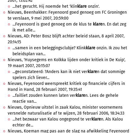
2007, 13:02:42
...het gerucht. Hij noemde het 'klin
klare
onzin'.
Nieuws, Beenhakker: Feyenoord goed genoeg om FC Groningen
te verslaan, 9 mei 2007, 20:59:00
...Feyenoord is goed genoeg om de klus te
klare
n. En dat zeg
ik met alle...
Nieuws, AD: Peter Bosz blijft achter beleid staan, 8 april 2007,
20:14:15
...samen in een beleggingsclubje? Klink
klare
onzin. Ik zou het
beleidsplan van...
Nieuws, 'Huysegems en Kolkka lijden onder kritiek in De Kuip',
19 maart 2007, 20:15:07
...geconstateerd: ?Anders kan ik niet ver
klare
n dat sommige
spelers zich liever...
Nieuws, Feyenoord weerspreekt kritiek op financiele cijfers in
Hand in Hand, 28 februari 2007, 19:35:41
...failliet zouden kunnen laten ver
klare
n. Lees de gehele
reactie van...
Nieuws, Opnieuw uitstel in zaak Kalou, minister voornemens
versnelde naturalisatie af te wijzen, 28 februari 2006, 18:34:33
...het bezwaar van Kalou ongegrond te ver
klare
n. Als Kalou
echter de...
Nieuws, Koeman mag pas aan de slag na afwikkeling Feyenoord