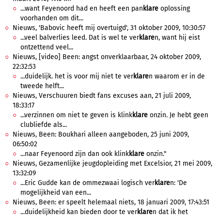
...want Feyenoord had en heeft een pan
klare
oplossing
voorhanden om dit...
Nieuws, 'Babovic heeft mij overtuigd', 31 oktober 2009, 10:30:57
...veel balverlies leed. Dat is wel te ver
klare
n, want hij eist
ontzettend veel...
Nieuws, [video] Been: angst onverklaarbaar, 24 oktober 2009,
22:32:53
...duidelijk. het is voor mij niet te ver
klare
n waarom er in de
tweede helft...
Nieuws, Verschuuren biedt fans excuses aan, 21 juli 2009,
18:33:17
...verzinnen om niet te geven is klink
klare
onzin. Je hebt geen
clubliefde als...
Nieuws, Been: Boukhari alleen aangeboden, 25 juni 2009,
06:50:02
...naar Feyenoord zijn dan ook klink
klare
onzin."
Nieuws, Gezamenlijke jeugdopleiding met Excelsior, 21 mei 2009,
13:32:09
...Eric Gudde kan de ommezwaai logisch ver
klare
n: 'De
mogelijkheid van een...
Nieuws, Been: er speelt helemaal niets, 18 januari 2009, 17:43:51
...duidelijkheid kan bieden door te ver
klare
n dat ik het