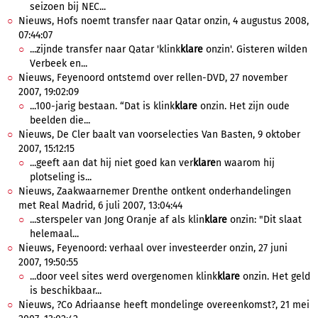
seizoen bij NEC...
Nieuws, Hofs noemt transfer naar Qatar onzin, 4 augustus 2008,
07:44:07
...zijnde transfer naar Qatar 'klink
klare
onzin'. Gisteren wilden
Verbeek en...
Nieuws, Feyenoord ontstemd over rellen-DVD, 27 november
2007, 19:02:09
...100-jarig bestaan. “Dat is klink
klare
onzin. Het zijn oude
beelden die...
Nieuws, De Cler baalt van voorselecties Van Basten, 9 oktober
2007, 15:12:15
...geeft aan dat hij niet goed kan ver
klare
n waarom hij
plotseling is...
Nieuws, Zaakwaarnemer Drenthe ontkent onderhandelingen
met Real Madrid, 6 juli 2007, 13:04:44
...sterspeler van Jong Oranje af als klin
klare
onzin: "Dit slaat
helemaal...
Nieuws, Feyenoord: verhaal over investeerder onzin, 27 juni
2007, 19:50:55
...door veel sites werd overgenomen klink
klare
onzin. Het geld
is beschikbaar...
Nieuws, ?Co Adriaanse heeft mondelinge overeenkomst?, 21 mei