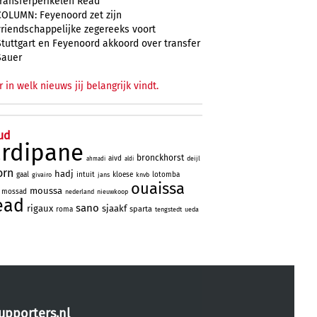
transferperikelen Read
COLUMN: Feyenoord zet zijn
vriendschappelijke zegereeks voort
Stuttgart en Feyenoord akkoord over transfer
Sauer
r in welk nieuws jij belangrijk vindt.
ud
ardipane
bronckhorst
aivd
deijl
ahmadi
aldi
orn
hadj
gaal
intuit
kloese
lotomba
givairo
jans
knvb
ouaissa
moussa
mossad
nederland
nieuwkoop
ead
sano
rigaux
sjaakf
sparta
roma
tengstedt
ueda
upporters.nl