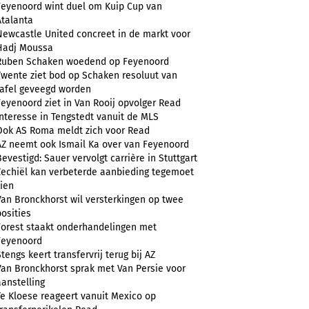
Feyenoord wint duel om Kuip Cup van
Atalanta
Newcastle United concreet in de markt voor
Hadj Moussa
Ruben Schaken woedend op Feyenoord
Twente ziet bod op Schaken resoluut van
tafel geveegd worden
Feyenoord ziet in Van Rooij opvolger Read
Interesse in Tengstedt vanuit de MLS
Ook AS Roma meldt zich voor Read
AZ neemt ook Ismail Ka over van Feyenoord
Bevestigd: Sauer vervolgt carrière in Stuttgart
Zechiël kan verbeterde aanbieding tegemoet
zien
Van Bronckhorst wil versterkingen op twee
posities
Forest staakt onderhandelingen met
Feyenoord
Stengs keert transfervrij terug bij AZ
Van Bronckhorst sprak met Van Persie voor
aanstelling
Te Kloese reageert vanuit Mexico op