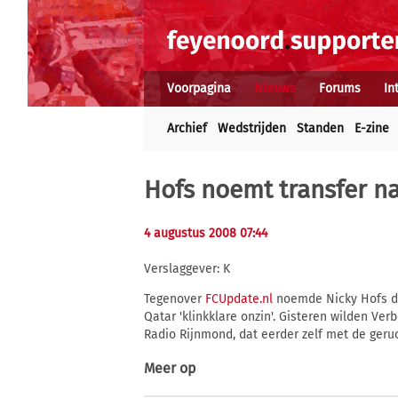
Voorpagina
Nieuws
Forums
In
Archief
Wedstrijden
Standen
E-zine
Hofs noemt transfer na
4 augustus 2008 07:44
Verslaggever: K
Tegenover
FCUpdate.nl
noemde Nicky Hofs de
Qatar 'klinkklare onzin'. Gisteren wilden Ve
Radio Rijnmond, dat eerder zelf met de ger
Meer op