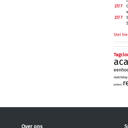
27/
7
27/
7
Stel hie
Tagclo
ac
eenho
matchday
r
protect
Over ons
S