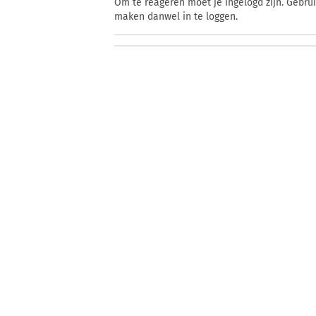
Om te reageren moet je ingelogd zijn. Gebru
maken danwel in te loggen.