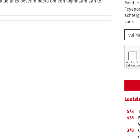
ik de links bovenin beeld om een loginnaam aan te
Meld je
Feyenoo
achterg
voor.
Laatst
5/
8
4/
8
3/
8