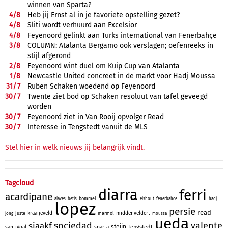
winnen van Sparta?
4/
8
Heb jij Ernst al in je favoriete opstelling gezet?
4/
8
Sliti wordt verhuurd aan Excelsior
4/
8
Feyenoord gelinkt aan Turks international van Fenerbahçe
3/
8
COLUMN: Atalanta Bergamo ook verslagen; oefenreeks in
stijl afgerond
2/
8
Feyenoord wint duel om Kuip Cup van Atalanta
1/
8
Newcastle United concreet in de markt voor Hadj Moussa
31/
7
Ruben Schaken woedend op Feyenoord
30/
7
Twente ziet bod op Schaken resoluut van tafel geveegd
worden
30/
7
Feyenoord ziet in Van Rooij opvolger Read
30/
7
Interesse in Tengstedt vanuit de MLS
Stel hier in welk nieuws jij belangrijk vindt.
Tagcloud
diarra
ferri
acardipane
bommel
alaves
betis
elshout
fenerbahce
hadj
lopez
persie
read
kraaijeveld
middenveldert
juste
marmol
jong
moussa
ueda
sociedad
valente
sjaakf
steijn
tengstedt
santigoal
sparta