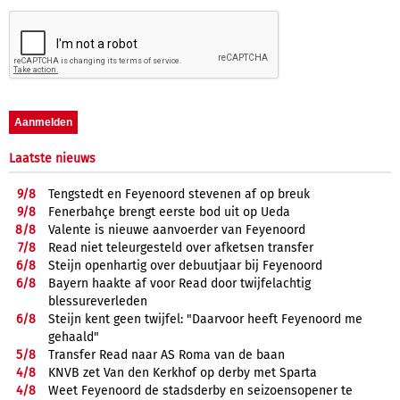
Laatste nieuws
9/
8
Tengstedt en Feyenoord stevenen af op breuk
9/
8
Fenerbahçe brengt eerste bod uit op Ueda
8/
8
Valente is nieuwe aanvoerder van Feyenoord
7/
8
Read niet teleurgesteld over afketsen transfer
6/
8
Steijn openhartig over debuutjaar bij Feyenoord
6/
8
Bayern haakte af voor Read door twijfelachtig
blessureverleden
6/
8
Steijn kent geen twijfel: "Daarvoor heeft Feyenoord me
gehaald"
5/
8
Transfer Read naar AS Roma van de baan
4/
8
KNVB zet Van den Kerkhof op derby met Sparta
4/
8
Weet Feyenoord de stadsderby en seizoensopener te