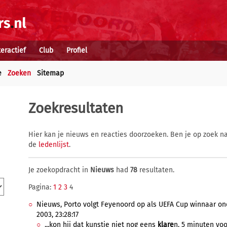
teractief
Club
Profiel
e
Zoeken
Sitemap
Zoekresultaten
Hier kan je nieuws en reacties doorzoeken. Ben je op zoek na
de
ledenlijst
.
Je zoekopdracht in
Nieuws
had
78
resultaten.
Pagina:
1
2
3
4
Nieuws, Porto volgt Feyenoord op als UEFA Cup winnaar o
2003, 23:28:17
...kon hij dat kunstje niet nog eens
klare
n. 5 minuten voor