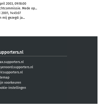
il 2003, 09:18:00
chtcommissie. Mede op...
 2001, 14:45:07
 mij gezegd: ja...
upporters.nl
ax.supporters.nl
eyenoord.supporters.nl
V.supporters.nl
itemap
ijn voorkeuren
ookie-instellingen