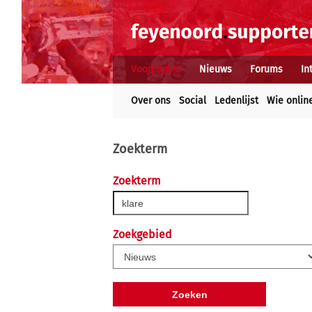
Voorpagina
Nieuws
Forums
In
Over ons
Social
Ledenlijst
Wie onlin
Zoekterm
Zoekterm
Zoekgebied