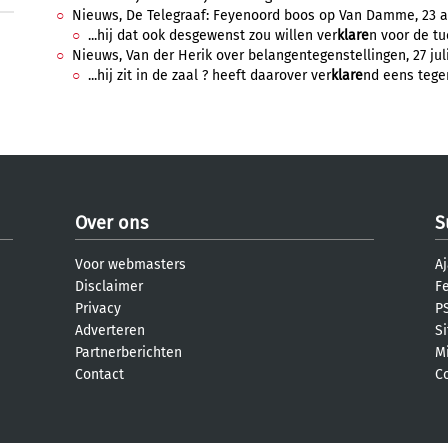
Nieuws, De Telegraaf: Feyenoord boos op Van Damme, 23 apr
...hij dat ook desgewenst zou willen ver
klare
n voor de tu
Nieuws, Van der Herik over belangentegenstellingen, 27 juli
...hij zit in de zaal ? heeft daarover ver
klare
nd eens tegen
Over ons
S
Voor webmasters
Aj
Disclaimer
F
Privacy
PS
Adverteren
S
Partnerberichten
M
Contact
C