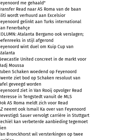
Feyenoord me gehaald"
Transfer Read naar AS Roma van de baan
Sliti wordt verhuurd aan Excelsior
Feyenoord gelinkt aan Turks international
van Fenerbahçe
COLUMN: Atalanta Bergamo ook verslagen;
oefenreeks in stijl afgerond
Feyenoord wint duel om Kuip Cup van
Atalanta
Newcastle United concreet in de markt voor
Hadj Moussa
Ruben Schaken woedend op Feyenoord
Twente ziet bod op Schaken resoluut van
tafel geveegd worden
Feyenoord ziet in Van Rooij opvolger Read
Interesse in Tengstedt vanuit de MLS
Ook AS Roma meldt zich voor Read
AZ neemt ook Ismail Ka over van Feyenoord
Bevestigd: Sauer vervolgt carrière in Stuttgart
Zechiël kan verbeterde aanbieding tegemoet
zien
Van Bronckhorst wil versterkingen op twee