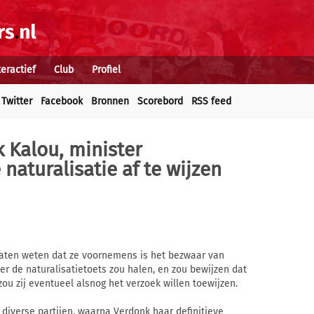
teractief
Club
Profiel
Twitter
Facebook
Bronnen
Scorebord
RSS feed
k Kalou, minister
aturalisatie af te wijzen
 laten weten dat ze voornemens is het bezwaar van
er de naturalisatietoets zou halen, en zou bewijzen dat
 zou zij eventueel alsnog het verzoek willen toewijzen.
 diverse partijen, waarna Verdonk haar definitieve