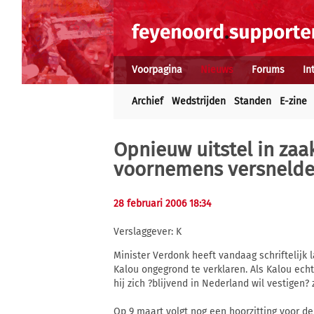
Voorpagina
Nieuws
Forums
In
Archief
Wedstrijden
Standen
E-zine
Opnieuw uitstel in zaa
voornemens versnelde n
28 februari 2006 18:34
Verslaggever: K
Minister Verdonk heeft vandaag schriftelijk
Kalou ongegrond te verklaren. Als Kalou echt
hij zich ?blijvend in Nederland wil vestigen?
Op 9 maart volgt nog een hoorzitting voor de