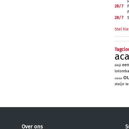
28/
7
28/
7
Stel hie
Tagclo
ac
ee
deijl
lotomb
o
oranje
steijn
te
Over ons
S