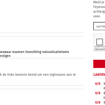
Meld je
Feyenoo
achterg
voor.
bezwaar
examen
hoorzitting
naturalisatietoets
estigen
Laatst
ik de links bovenin beeld om een loginnaam aan te
6/
8
6/
8
6/
8