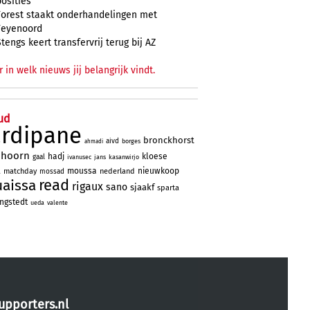
posities
Forest staakt onderhandelingen met
Feyenoord
Stengs keert transfervrij terug bij AZ
r in welk nieuws jij belangrijk vindt.
ud
ardipane
bronckhorst
aivd
borges
ahmadi
nhoorn
hadj
kloese
gaal
ivanusec
jans
kasanwirjo
a
moussa
nieuwkoop
matchday
nederland
mossad
read
uaissa
rigaux
sano
sjaakf
sparta
ngstedt
ueda
valente
upporters.nl