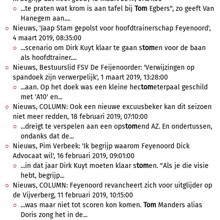
...te praten wat krom is aan tafel bij
Tom
Egbers", zo geeft Van
Hanegem aan....
Nieuws, 'Jaap Stam gepolst voor hoofdtrainerschap Feyenoord',
4 maart 2019, 08:35:00
...scenario om Dirk Kuyt klaar te gaan s
tom
en voor de baan
als hoofdtrainer....
Nieuws, Bestuurslid FSV De Feijenoorder: 'Verwijzingen op
spandoek zijn verwerpelijk', 1 maart 2019, 13:28:00
...aan. Op het doek was een kleine hec
tom
eterpaal geschild
met 'A10' en...
Nieuws, COLUMN: Ook een nieuwe excuusbeker kan dit seizoen
niet meer redden, 18 februari 2019, 07:10:00
...dreigt te verspelen aan een ops
tom
end AZ. En ondertussen,
ondanks dat de...
Nieuws, Pim Verbeek: 'Ik begrijp waarom Feyenoord Dick
Advocaat wil', 16 februari 2019, 09:01:00
...in dat jaar Dirk Kuyt moeten klaar s
tom
en. "Als je die visie
hebt, begrijp...
Nieuws, COLUMN: Feyenoord revancheert zich voor uitglijder op
de Vijverberg, 11 februari 2019, 10:15:00
...was maar niet tot scoren kon komen.
Tom
Manders alias
Doris zong het in de...