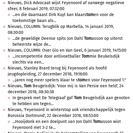
Nieuws, Dick Advocaat wijst Feyenoord af vanwege negatieve
sfeer, 8 februari 2019, 07:32:00
...en die daarnaast Dirk Kuyt kan klaars
tom
en voor de
toekomstige baan als...
Nieuws, COLUMN: Terugblik op Marbella, 14 januari 2019,
08:30:00
...de geweldige Deense spits Jon Dahl
Tom
asson op uiterst
beheerste wijze de...
Nieuws, COLUMN: Over Gio en Van Geel, 6 januari 2019, 14:15:00
...incompetentie door antivoetballer
Tom
mie Beukelsdijk
slechts via een...
Nieuws, Stanley Brard terug bij Feyenoord als hoofd
jeugdopleiding, 27 december 2018, 19:16:00
...jaren nog meer spelers klaar te s
tom
en voor Feyenoord 1."
Nieuws,
Tom
Beugelsdijk: 'Voor mij is Van Persie een held', 24
december 2018, 08:30:38
In gesprek met De Telegraaf gaf
Tom
Beugelsdijk aan genoten
te hebben om tegen...
Nieuws, 'Feyenoord in winterstop ook vriendschappelijk tegen
Borussia Dortmund', 22 december 2018, 08:53:00
...Hooijdonk en een doelpunt van Jon Dahl
Tom
asson wist
Feyenoord met 3-2 te...