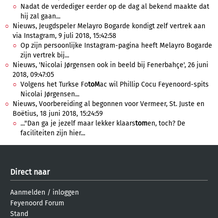
Nadat de verdediger eerder op de dag al bekend maakte dat
hij zal gaan...
Nieuws, Jeugdspeler Melayro Bogarde kondigt zelf vertrek aan
via Instagram, 9 juli 2018, 15:42:58
Op zijn persoonlijke Instagram-pagina heeft Melayro Bogarde
zijn vertrek bij...
Nieuws, 'Nicolai Jørgensen ook in beeld bij Fenerbahçe', 26 juni
2018, 09:47:05
Volgens het Turkse Fo
toM
ac wil Phillip Cocu Feyenoord-spits
Nicolai Jørgensen...
Nieuws, Voorbereiding al begonnen voor Vermeer, St. Juste en
Boëtius, 18 juni 2018, 15:24:59
..."Dan ga je jezelf maar lekker klaars
tom
en, toch? De
faciliteiten zijn hier...
Direct naar
Aanmelden
/
inloggen
Feyenoord Forum
Stand