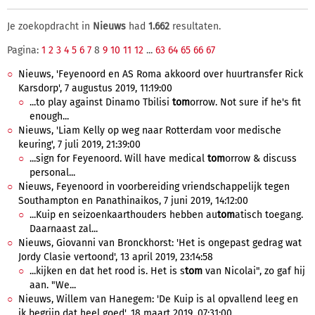
Je zoekopdracht in
Nieuws
had
1.662
resultaten.
Pagina:
1
2
3
4
5
6
7
8
9
10
11
12
...
63
64
65
66
67
Nieuws, 'Feyenoord en AS Roma akkoord over huurtransfer Rick
Karsdorp', 7 augustus 2019, 11:19:00
...to play against Dinamo Tbilisi
tom
orrow. Not sure if he's fit
enough...
Nieuws, 'Liam Kelly op weg naar Rotterdam voor medische
keuring', 7 juli 2019, 21:39:00
...sign for Feyenoord. Will have medical
tom
orrow & discuss
personal...
Nieuws, Feyenoord in voorbereiding vriendschappelijk tegen
Southampton en Panathinaikos, 7 juni 2019, 14:12:00
...Kuip en seizoenkaarthouders hebben au
tom
atisch toegang.
Daarnaast zal...
Nieuws, Giovanni van Bronckhorst: 'Het is ongepast gedrag wat
Jordy Clasie vertoond', 13 april 2019, 23:14:58
...kijken en dat het rood is. Het is s
tom
van Nicolai", zo gaf hij
aan. "We...
Nieuws, Willem van Hanegem: 'De Kuip is al opvallend leeg en
ik begrijp dat heel goed', 18 maart 2019, 07:31:00