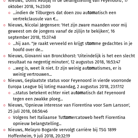
Nieuws, 'Donis Avdijaj in de belangstelling van Feyenoord', 17
oktober 2018, 14:23:00
...indien de Tilburgers dat doen zou au
tom
atisch een
vertrekclausule van €...
Nieuws, Nicolai Jørgensen: 'Het zijn zware maanden voor mij
geweest om de jongens vanaf de zijlijn te bekijken', 16
september 2018, 15:37:48
...hij aan. "Je raakt verveeld en krijgt s
tom
me gedachtes in je
hoofd over de...
Nieuws, Giovanni van Bronckhorst: 'Uiteindelijk is het een slecht
resultaat na negentig minuten', 12 augustus 2018, 16:53:47
...weg is, weet ik niet. Er zijn weinig au
tom
atismes, er is
weinig vertrouwen...
Nieuws, Geplaatste status voor Feyenoord in vierde voorronde
Europa League bij loting maandag, 2 augustus 2018, 23:17:12
...status betekent echter niet au
tom
atisch dat Feyenoord
tegen een zwakke ploeg...
Nieuws, 'Opnieuw interesse van Fiorentina voor Sam Larsson',
25 juli 2018, 08:56:46
Volgens het Italiaanse Tut
tom
ercatoweb heeft Fiorentina
opnieuw belangstelling...
Nieuws, Melayro Bogarde vervolgt carrière bij TSG 1899
Hoffenheim, 9 juli 2018, 20:32:19