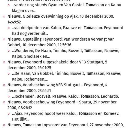
...verder nog steeds Gyan en Van Gastel.
Tom
asson en Kalou
klagen over...
Nieuws, Glorieuze overwinning op Ajax, 10 december 2000,
14:49:52
...via doelpunten van Kalou, Paauwe en
Tom
asson. Feyenoord
had nog verder uit...
Nieuws, Opstelling Feyenoord: Van Wonderen vervangt Van
Gobbel, 10 december 2000, 12:56:36
...Wonderen, De Haan, Tininho, Bosvelt,
Tom
asson, Paauwe,
Kalou, Smolarek en...
Nieuws, Feyenoord uitgeschakeld door VFB Stuttgart, 5
december 2000, 16:01:25
...De Haan, Van Gobbel, Tininho; Bosvelt,
Tom
asson, Paauwe;
Kalou, Jochemsen,...
Nieuws, Voorbeschouwing VFB Stuttgart - Feyenoord, 4
december 2000, 23:55:51
...Jochemsen, Bosvelt, Paauwe, Kalou,
Tom
asson, Leonardo.
Nieuws, Voorbeschouwing Feyenoord - Sparta, 29 november
2000, 08:26:12
...Ajax. Feyenoord hoopt weer Kalou,
Tom
asson en Korneev.
Het lijkt...
Nieuws,
Tom
asson topscorer van Feyenoord, 27 november 2000,