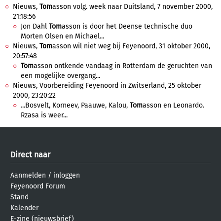
Nieuws,
Tom
asson volg. week naar Duitsland, 7 november 2000,
21:18:56
Jon Dahl
Tom
asson is door het Deense technische duo
Morten Olsen en Michael...
Nieuws,
Tom
asson wil niet weg bij Feyenoord, 31 oktober 2000,
20:57:48
Tom
asson ontkende vandaag in Rotterdam de geruchten van
een mogelijke overgang...
Nieuws, Voorbereiding Feyenoord in Zwitserland, 25 oktober
2000, 23:20:22
...Bosvelt, Korneev, Paauwe, Kalou,
Tom
asson en Leonardo.
Rzasa is weer...
Direct naar
Aanmelden
/
inloggen
Feyenoord Forum
Stand
Kalender
E-zine (nieuwsbrief)