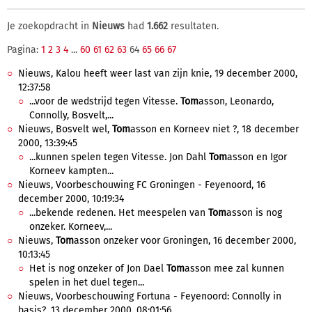
Je zoekopdracht in
Nieuws
had
1.662
resultaten.
Pagina:
1
2
3
4
...
60
61
62
63
64
65
66
67
Nieuws, Kalou heeft weer last van zijn knie, 19 december 2000,
12:37:58
...voor de wedstrijd tegen Vitesse.
Tom
asson, Leonardo,
Connolly, Bosvelt,...
Nieuws, Bosvelt wel,
Tom
asson en Korneev niet ?, 18 december
2000, 13:39:45
...kunnen spelen tegen Vitesse. Jon Dahl
Tom
asson en Igor
Korneev kampten...
Nieuws, Voorbeschouwing FC Groningen - Feyenoord, 16
december 2000, 10:19:34
...bekende redenen. Het meespelen van
Tom
asson is nog
onzeker. Korneev,...
Nieuws,
Tom
asson onzeker voor Groningen, 16 december 2000,
10:13:45
Het is nog onzeker of Jon Dael
Tom
asson mee zal kunnen
spelen in het duel tegen...
Nieuws, Voorbeschouwing Fortuna - Feyenoord: Connolly in
basis?, 13 december 2000, 08:01:56