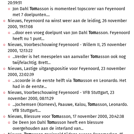
20:59:51
Jon Dahl
Tom
asson is momenteel topscorer van Feyenoord
met 7 doelpunten....
Nieuws, Feyenoord na winst weer aan de leiding, 26 november
2000, 19:17:08
...door een vroeg doelpunt van Jon Dahl
Tom
asson. Feyenoord
heeft nu 1 punt...
Nieuws, Voorbeschouwing Feyenoord - Willem II, 25 november
2000, 12:13:22
...Verder is het meespelen van aanvaller
Tom
asson ook nog
twijfelachtig. Brett...
Nieuws, Lastige uitgangspositie voor Feyenoord, 23 november
2000, 22:02:39
...scoorde in de eerste helft via
Tom
asson en Leonardo. Het
had in de eerste...
Nieuws, Voorbeschouwing Feyenoord - VFB Stuttgart, 23
november 2000, 08:11:29
...Jochemsen (Korneev), Paauwe, Kalou,
Tom
asson, Leonardo.
VfB Stuttgart:...
Nieuws, Blessure voor
Tom
asson, 17 november 2000, 20:42:38
De Deen Jon Dahl
Tom
asson heeft een blessure
overgehouden aan de interland van...