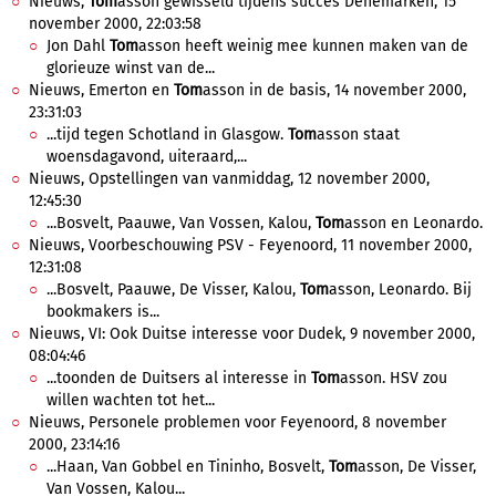
Nieuws,
Tom
asson gewisseld tijdens succes Denemarken, 15
november 2000, 22:03:58
Jon Dahl
Tom
asson heeft weinig mee kunnen maken van de
glorieuze winst van de...
Nieuws, Emerton en
Tom
asson in de basis, 14 november 2000,
23:31:03
...tijd tegen Schotland in Glasgow.
Tom
asson staat
woensdagavond, uiteraard,...
Nieuws, Opstellingen van vanmiddag, 12 november 2000,
12:45:30
...Bosvelt, Paauwe, Van Vossen, Kalou,
Tom
asson en Leonardo.
Nieuws, Voorbeschouwing PSV - Feyenoord, 11 november 2000,
12:31:08
...Bosvelt, Paauwe, De Visser, Kalou,
Tom
asson, Leonardo. Bij
bookmakers is...
Nieuws, VI: Ook Duitse interesse voor Dudek, 9 november 2000,
08:04:46
...toonden de Duitsers al interesse in
Tom
asson. HSV zou
willen wachten tot het...
Nieuws, Personele problemen voor Feyenoord, 8 november
2000, 23:14:16
...Haan, Van Gobbel en Tininho, Bosvelt,
Tom
asson, De Visser,
Van Vossen, Kalou...