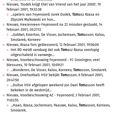
Nieuws, 'Dudek krijgt titel van Vriend van het jaar 2000', 19
februari 2001, 19:32:38
...spelers van Feyenoord: Jurek Dudek,
Tom
asz Rzasa en
Zbyszek Malkowski en hun...
Nieuws, Heerenveen-Feyenoord na 22 minuten gestaakt, 14
februari 2001, 20:27:12
...Gobbel, Emerton, De Visser, Jochemsen,
Tom
asson, Kalou,
Smolarek, Korneev
Nieuws, Rzasa fors geblesseerd, 12 februari 2001, 19:56:00
Het RD meldt vandaag dat ook
Tom
asz Rzasa voorlopig
uitgeschakeld is vanwege...
Nieuws, Voorbeschouwing Feyenoord - FC Groningen; veel
blessures, 10 februari 2001, 10:09:21
...Wonderen, De Visser, Kalou, Korneev,
Tom
asson, Smolarek.
Nieuws, Onefootball: HSV bekijkt
Tom
asson, 6 februari 2001,
20:47:50
...Duitse HSV afgelopen weekend Jon Dael
Tom
asson heeft
bekeken in de wedstrijd...
Nieuws, Voorbeschouwing AZ - Feyenoord, 3 februari 2001,
11:02:55
...Haan, Rzasa, Jochemsen, Paauwe, Kalou,
Tom
asson, Korneev,
Smolarek.