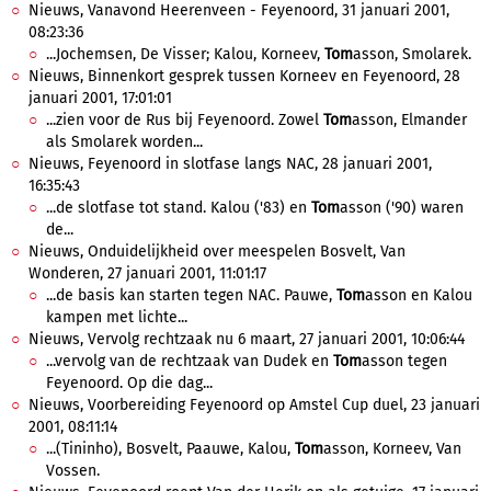
Nieuws, Vanavond Heerenveen - Feyenoord, 31 januari 2001,
08:23:36
...Jochemsen, De Visser; Kalou, Korneev,
Tom
asson, Smolarek.
Nieuws, Binnenkort gesprek tussen Korneev en Feyenoord, 28
januari 2001, 17:01:01
...zien voor de Rus bij Feyenoord. Zowel
Tom
asson, Elmander
als Smolarek worden...
Nieuws, Feyenoord in slotfase langs NAC, 28 januari 2001,
16:35:43
...de slotfase tot stand. Kalou ('83) en
Tom
asson ('90) waren
de...
Nieuws, Onduidelijkheid over meespelen Bosvelt, Van
Wonderen, 27 januari 2001, 11:01:17
...de basis kan starten tegen NAC. Pauwe,
Tom
asson en Kalou
kampen met lichte...
Nieuws, Vervolg rechtzaak nu 6 maart, 27 januari 2001, 10:06:44
...vervolg van de rechtzaak van Dudek en
Tom
asson tegen
Feyenoord. Op die dag...
Nieuws, Voorbereiding Feyenoord op Amstel Cup duel, 23 januari
2001, 08:11:14
...(Tininho), Bosvelt, Paauwe, Kalou,
Tom
asson, Korneev, Van
Vossen.