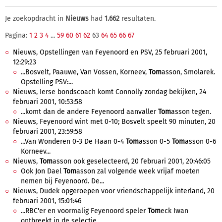
Je zoekopdracht in
Nieuws
had
1.662
resultaten.
Pagina:
1
2
3
4
...
59
60
61
62
63
64
65
66
67
Nieuws, Opstellingen van Feyenoord en PSV, 25 februari 2001,
12:29:23
...Bosvelt, Paauwe, Van Vossen, Korneev,
Tom
asson, Smolarek.
Opstelling PSV:...
Nieuws, Ierse bondscoach komt Connolly zondag bekijken, 24
februari 2001, 10:53:58
...komt dan de andere Feyenoord aanvaller
Tom
asson tegen.
Nieuws, Feyenoord wint met 0-10; Bosvelt speelt 90 minuten, 20
februari 2001, 23:59:58
...Van Wonderen 0-3 De Haan 0-4
Tom
asson 0-5
Tom
asson 0-6
Korneev...
Nieuws,
Tom
asson ook geselecteerd, 20 februari 2001, 20:46:05
Ook Jon Dael
Tom
asson zal volgende week vrijaf moeten
nemen bij Feyenoord. De...
Nieuws, Dudek opgeroepen voor vriendschappelijk interland, 20
februari 2001, 15:01:46
...RBC'er en voormalig Feyenoord speler
Tom
eck Iwan
ontbreekt in de selectie....