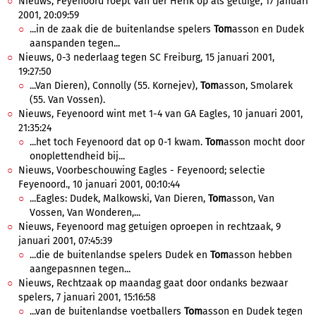
Nieuws, Feyenoord roept Van der Herik op als getuige, 17 januari
2001, 20:09:59
...in de zaak die de buitenlandse spelers
Tom
asson en Dudek
aanspanden tegen...
Nieuws, 0-3 nederlaag tegen SC Freiburg, 15 januari 2001,
19:27:50
...Van Dieren), Connolly (55. Kornejev),
Tom
asson, Smolarek
(55. Van Vossen).
Nieuws, Feyenoord wint met 1-4 van GA Eagles, 10 januari 2001,
21:35:24
...het toch Feyenoord dat op 0-1 kwam.
Tom
asson mocht door
onoplettendheid bij...
Nieuws, Voorbeschouwing Eagles - Feyenoord; selectie
Feyenoord., 10 januari 2001, 00:10:44
...Eagles: Dudek, Malkowski, Van Dieren,
Tom
asson, Van
Vossen, Van Wonderen,...
Nieuws, Feyenoord mag getuigen oproepen in rechtzaak, 9
januari 2001, 07:45:39
...die de buitenlandse spelers Dudek en
Tom
asson hebben
aangepasnnen tegen...
Nieuws, Rechtzaak op maandag gaat door ondanks bezwaar
spelers, 7 januari 2001, 15:16:58
...van de buitenlandse voetballers
Tom
asson en Dudek tegen