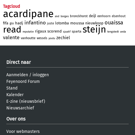
Tagcloud
acardipane
deijl
bronckhorst
eenhoorn
elsenhout
borges
aivd
ouaissa
infantino
hadj
moussa
fifa
lotomba
nieuwkoop
gio
juste
steijn
read
rigaux
scorend
sparta
reputatie
sjaakf
tengstedt
ueda
valente
zechiel
vanhoutte
wessels
youtu
Direct naar
Aanmelden
/
inloggen
Feyenoord Forum
Stand
Kalender
E-zine (nieuwsbrief)
Nieuwsarchief
Over ons
Voor webmasters