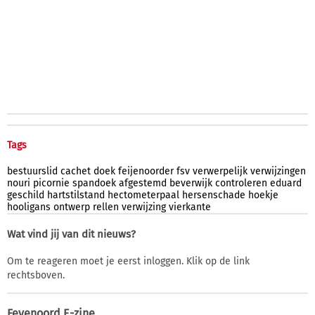
Tags
bestuurslid
cachet
doek
feijenoorder
fsv
verwerpelijk
verwijzingen
nouri
picornie
spandoek
afgestemd
beverwijk
controleren
eduard
geschild
hartstilstand
hectometerpaal
hersenschade
hoekje
hooligans
ontwerp
rellen
verwijzing
vierkante
Wat vind jij van dit nieuws?
Om te reageren moet je eerst inloggen. Klik op de link
rechtsboven.
Feyenoord E-zine