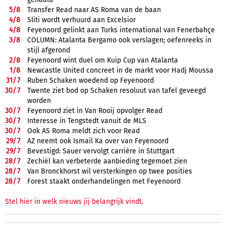
5/
8
Transfer Read naar AS Roma van de baan
4/
8
Sliti wordt verhuurd aan Excelsior
4/
8
Feyenoord gelinkt aan Turks international van Fenerbahçe
3/
8
COLUMN: Atalanta Bergamo ook verslagen; oefenreeks in
stijl afgerond
2/
8
Feyenoord wint duel om Kuip Cup van Atalanta
1/
8
Newcastle United concreet in de markt voor Hadj Moussa
31/
7
Ruben Schaken woedend op Feyenoord
30/
7
Twente ziet bod op Schaken resoluut van tafel geveegd
worden
30/
7
Feyenoord ziet in Van Rooij opvolger Read
30/
7
Interesse in Tengstedt vanuit de MLS
30/
7
Ook AS Roma meldt zich voor Read
29/
7
AZ neemt ook Ismail Ka over van Feyenoord
29/
7
Bevestigd: Sauer vervolgt carrière in Stuttgart
28/
7
Zechiël kan verbeterde aanbieding tegemoet zien
28/
7
Van Bronckhorst wil versterkingen op twee posities
28/
7
Forest staakt onderhandelingen met Feyenoord
Stel hier in welk nieuws jij belangrijk vindt.