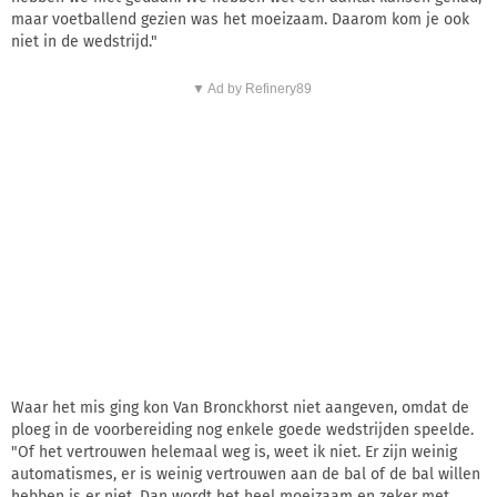
maar voetballend gezien was het moeizaam. Daarom kom je ook
niet in de wedstrijd."
▼ Ad by Refinery89
Waar het mis ging kon Van Bronckhorst niet aangeven, omdat de
ploeg in de voorbereiding nog enkele goede wedstrijden speelde.
"Of het vertrouwen helemaal weg is, weet ik niet. Er zijn weinig
automatismes, er is weinig vertrouwen aan de bal of de bal willen
hebben is er niet. Dan wordt het heel moeizaam en zeker met