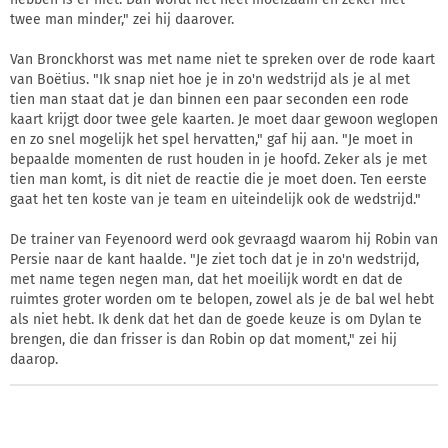
twee man minder," zei hij daarover.
Van Bronckhorst was met name niet te spreken over de rode kaart
van Boëtius. "Ik snap niet hoe je in zo'n wedstrijd als je al met
tien man staat dat je dan binnen een paar seconden een rode
kaart krijgt door twee gele kaarten. Je moet daar gewoon weglopen
en zo snel mogelijk het spel hervatten," gaf hij aan. "Je moet in
bepaalde momenten de rust houden in je hoofd. Zeker als je met
tien man komt, is dit niet de reactie die je moet doen. Ten eerste
gaat het ten koste van je team en uiteindelijk ook de wedstrijd."
De trainer van Feyenoord werd ook gevraagd waarom hij Robin van
Persie naar de kant haalde. "Je ziet toch dat je in zo'n wedstrijd,
met name tegen negen man, dat het moeilijk wordt en dat de
ruimtes groter worden om te belopen, zowel als je de bal wel hebt
als niet hebt. Ik denk dat het dan de goede keuze is om Dylan te
brengen, die dan frisser is dan Robin op dat moment," zei hij
daarop.