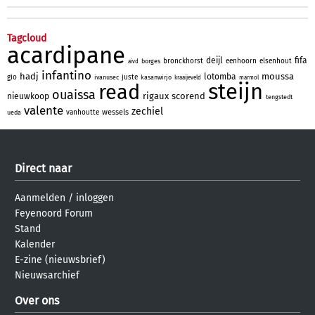
Tagcloud
acardipane
deijl
fifa
bronckhorst
eenhoorn
elsenhout
borges
aivd
infantino
hadj
moussa
lotomba
gio
juste
ivanusec
kasanwirjo
kraaijeveld
marmol
steijn
read
ouaissa
rigaux
scorend
nieuwkoop
tengstedt
valente
zechiel
wessels
vanhoutte
ueda
Direct naar
Aanmelden
/
inloggen
Feyenoord Forum
Stand
Kalender
E-zine (nieuwsbrief)
Nieuwsarchief
Over ons