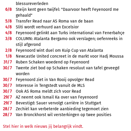
blessureverleden
6/
8
Steijn kent geen twijfel: "Daarvoor heeft Feyenoord me
gehaald"
5/
8
Transfer Read naar AS Roma van de baan
4/
8
Sliti wordt verhuurd aan Excelsior
4/
8
Feyenoord gelinkt aan Turks international van Fenerbahçe
3/
8
COLUMN: Atalanta Bergamo ook verslagen; oefenreeks in
stijl afgerond
2/
8
Feyenoord wint duel om Kuip Cup van Atalanta
1/
8
Newcastle United concreet in de markt voor Hadj Moussa
31/
7
Ruben Schaken woedend op Feyenoord
30/
7
Twente ziet bod op Schaken resoluut van tafel geveegd
worden
30/
7
Feyenoord ziet in Van Rooij opvolger Read
30/
7
Interesse in Tengstedt vanuit de MLS
30/
7
Ook AS Roma meldt zich voor Read
29/
7
AZ neemt ook Ismail Ka over van Feyenoord
29/
7
Bevestigd: Sauer vervolgt carrière in Stuttgart
28/
7
Zechiël kan verbeterde aanbieding tegemoet zien
28/
7
Van Bronckhorst wil versterkingen op twee posities
Stel hier in welk nieuws jij belangrijk vindt.