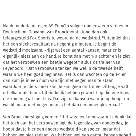
Na de nederlaag tegen AS Trenčín volgde opnieuw een verlies in
Doetinchem. Giovanni van Bronckhorst stond dan ook
teleurgesteld Fox Sports te woord na de wedstrijd. "Uiteindelijk is
het een slecht resultaat na negentig minuten. Je begint de
wedstrijd moeizaam, krijgt wel een aantal kansen, maar er is
eigenlijk niets aan de hand. Je komt dan met 1-0 achter en je ziet
dat het vertrouwen een beetje wegebt," aldus de trainer van
Feyenoord. "Dat vertrouwen tanken we wel in de tweede helft
waarin we heel goed beginnen. Het is dan wachten op de 1-1 en
dan kom je in een mum van tijd met negen man te staan,
waardoor je niets meer kan. Je kan geen druk meer zitten, je valt
uit elkaar als team. Uiteindelijk hebben gewacht op die ene kans
die komen gaat met Luis. Dat zijn de kansen waar je op hoopt en
wacht, maar met negen man is het dan een moeilijk verhaal."
Van Bronckhorst ging verder: "Het was heel moeizaam. Ik denk dat
het toch aan het vertrouwen ligt, de tegenslag van donderdag. Je
hoopt dat je hier een andere wedstrijd kan spelen ,maar dat
hebben we niet gedaan. We hebben wel een aantal kansen gehad,