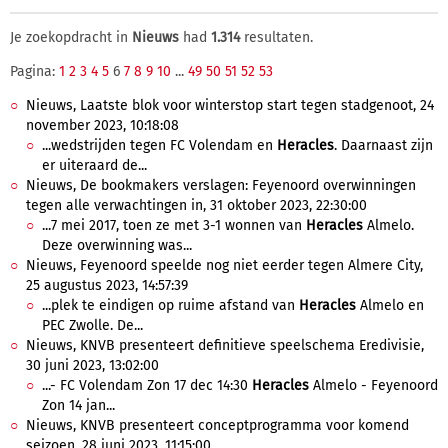
Je zoekopdracht in
Nieuws
had
1.314
resultaten.
Pagina:
1
2
3
4
5
6
7
8
9
10
...
49
50
51
52
53
Nieuws, Laatste blok voor winterstop start tegen stadgenoot, 24
november 2023, 10:18:08
...wedstrijden tegen FC Volendam en
Heracles
. Daarnaast zijn
er uiteraard de...
Nieuws, De bookmakers verslagen: Feyenoord overwinningen
tegen alle verwachtingen in, 31 oktober 2023, 22:30:00
...7 mei 2017, toen ze met 3-1 wonnen van
Heracles
Almelo.
Deze overwinning was...
Nieuws, Feyenoord speelde nog niet eerder tegen Almere City,
25 augustus 2023, 14:57:39
...plek te eindigen op ruime afstand van
Heracles
Almelo en
PEC Zwolle. De...
Nieuws, KNVB presenteert definitieve speelschema Eredivisie,
30 juni 2023, 13:02:00
...- FC Volendam Zon 17 dec 14:30
Heracles
Almelo - Feyenoord
Zon 14 jan...
Nieuws, KNVB presenteert conceptprogramma voor komend
seizoen, 28 juni 2023, 11:15:00