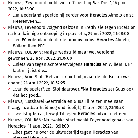
Nieuws, 'Feyenoord meldt zich officieel bij Bas Dost', 16 juni
2022, 10:53:00
...In Nederland speelde hij eerder voor
Heracles
Almelo en sc
Heerenveen....
Nieuws, Feyenoord volgend seizoen in Eredivisie tegen Excelsior
na krankzinnige ontknoping in play-offs, 29 mei 2022, 21:08:00
...en FC Volendam de derde promovendus.
Heracles
Almelo,
Willem II en PEC...
Nieuws, COLUMN: Matige wedstrijd maar wel verdiend
gewonnen, 25 april 2022, 21:39:00
...niets van tegen achtereenvolgens
Heracles
en Willem II. En
laat nu juist die...
Nieuws, Arne Slot: 'Het ziet er niet uit, maar de blijdschap was
enorm', 24 april 2022, 18:52:25
...van de speler", zei Slot daarover. "Na
Heracles
zei Guus ook
dat het goed...
Nieuws, 'Lutsharel Geertruida en Guus Til reizen mee naar
Praag, inzetbaarheid nog onduidelijk', 12 april 2022, 23:18:58
...wedstrijden al, terwijl Til tegen
Heracles
uitviel met een...
Nieuws, COLUMN: Na zwakke start maakt Feyenoord gehakt van
Heracles
, 11 april 2022, 13:01:00
...het gaat nu over de uitwedstrijd tegen
Heracles
van