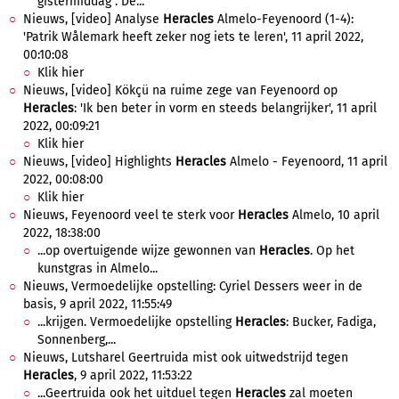
gistermiddag . De...
Nieuws, [video] Analyse
Heracles
Almelo-Feyenoord (1-4):
'Patrik Wålemark heeft zeker nog iets te leren', 11 april 2022,
00:10:08
Klik hier
Nieuws, [video] Kökçü na ruime zege van Feyenoord op
Heracles
: 'Ik ben beter in vorm en steeds belangrijker', 11 april
2022, 00:09:21
Klik hier
Nieuws, [video] Highlights
Heracles
Almelo - Feyenoord, 11 april
2022, 00:08:00
Klik hier
Nieuws, Feyenoord veel te sterk voor
Heracles
Almelo, 10 april
2022, 18:38:00
...op overtuigende wijze gewonnen van
Heracles
. Op het
kunstgras in Almelo...
Nieuws, Vermoedelijke opstelling: Cyriel Dessers weer in de
basis, 9 april 2022, 11:55:49
...krijgen. Vermoedelijke opstelling
Heracles
: Bucker, Fadiga,
Sonnenberg,...
Nieuws, Lutsharel Geertruida mist ook uitwedstrijd tegen
Heracles
, 9 april 2022, 11:53:22
...Geertruida ook het uitduel tegen
Heracles
zal moeten