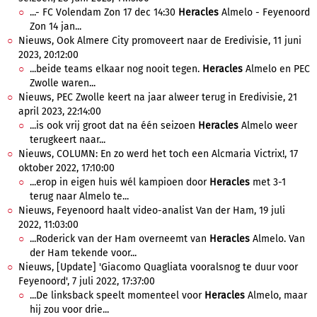
...- FC Volendam Zon 17 dec 14:30
Heracles
Almelo - Feyenoord
Zon 14 jan...
Nieuws, Ook Almere City promoveert naar de Eredivisie, 11 juni
2023, 20:12:00
...beide teams elkaar nog nooit tegen.
Heracles
Almelo en PEC
Zwolle waren...
Nieuws, PEC Zwolle keert na jaar alweer terug in Eredivisie, 21
april 2023, 22:14:00
...is ook vrij groot dat na één seizoen
Heracles
Almelo weer
terugkeert naar...
Nieuws, COLUMN: En zo werd het toch een Alcmaria Victrix!, 17
oktober 2022, 17:10:00
...erop in eigen huis wél kampioen door
Heracles
met 3-1
terug naar Almelo te...
Nieuws, Feyenoord haalt video-analist Van der Ham, 19 juli
2022, 11:03:00
...Roderick van der Ham overneemt van
Heracles
Almelo. Van
der Ham tekende voor...
Nieuws, [Update] 'Giacomo Quagliata vooralsnog te duur voor
Feyenoord', 7 juli 2022, 17:37:00
...De linksback speelt momenteel voor
Heracles
Almelo, maar
hij zou voor drie...