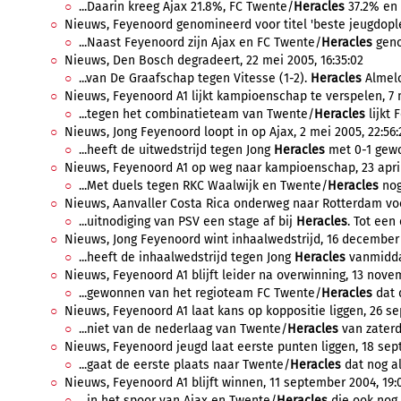
...Daarin kreeg Ajax 21.8%, FC Twente/
Heracles
37.2% en 
Nieuws, Feyenoord genomineerd voor titel 'beste jeugdoplei
...Naast Feyenoord zijn Ajax en FC Twente/
Heracles
geno
Nieuws, Den Bosch degradeert, 22 mei 2005, 16:35:02
...van De Graafschap tegen Vitesse (1-2).
Heracles
Almelo
Nieuws, Feyenoord A1 lijkt kampioenschap te verspelen, 7 m
...tegen het combinatieteam van Twente/
Heracles
lijkt 
Nieuws, Jong Feyenoord loopt in op Ajax, 2 mei 2005, 22:56:
...heeft de uitwedstrijd tegen Jong
Heracles
met 0-1 gewo
Nieuws, Feyenoord A1 op weg naar kampioenschap, 23 april 
...Met duels tegen RKC Waalwijk en Twente/
Heracles
nog
Nieuws, Aanvaller Costa Rica onderweg naar Rotterdam voor
...uitnodiging van PSV een stage af bij
Heracles
. Tot een
Nieuws, Jong Feyenoord wint inhaalwedstrijd, 16 december 
...heeft de inhaalwedstrijd tegen Jong
Heracles
vanmiddag
Nieuws, Feyenoord A1 blijft leider na overwinning, 13 novem
...gewonnen van het regioteam FC Twente/
Heracles
dat 
Nieuws, Feyenoord A1 laat kans op koppositie liggen, 26 se
...niet van de nederlaag van Twente/
Heracles
van zaterda
Nieuws, Feyenoord jeugd laat eerste punten liggen, 18 sep
...gaat de eerste plaats naar Twente/
Heracles
dat nog al
Nieuws, Feyenoord A1 blijft winnen, 11 september 2004, 19:0
...in het spoor van Ajax en Twente/
Heracles
die ook nog z