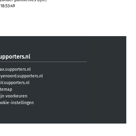
18:53:49
upporters.nl
ax.supporters.nl
eyenoord.supporters.nl
V.supporters.nl
itemap
ijn voorkeuren
ookie-instellingen