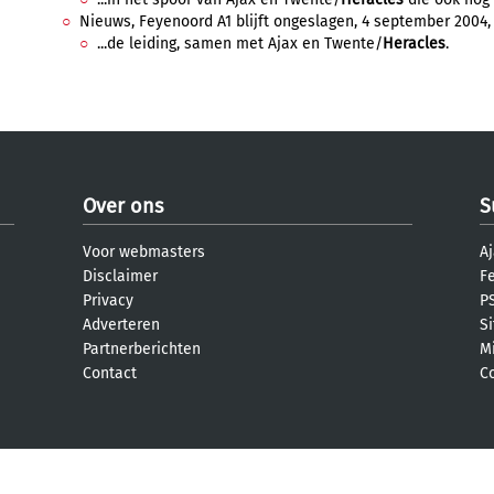
Nieuws, Feyenoord A1 blijft ongeslagen, 4 september 2004, 
...de leiding, samen met Ajax en Twente/
Heracles
.
Over ons
S
Voor webmasters
Aj
Disclaimer
F
Privacy
PS
Adverteren
S
Partnerberichten
M
Contact
C