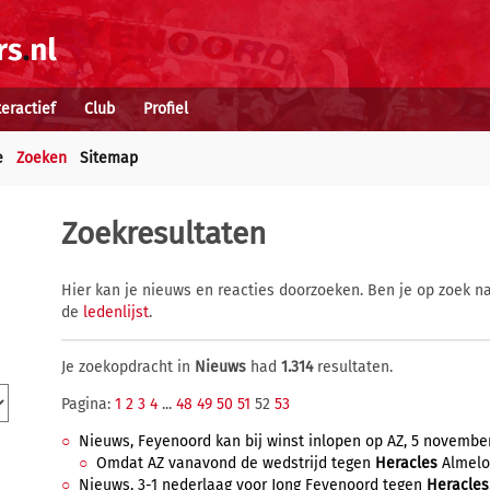
teractief
Club
Profiel
e
Zoeken
Sitemap
Zoekresultaten
Hier kan je nieuws en reacties doorzoeken. Ben je op zoek na
de
ledenlijst
.
Je zoekopdracht in
Nieuws
had
1.314
resultaten.
Pagina:
1
2
3
4
...
48
49
50
51
52
53
Nieuws, Feyenoord kan bij winst inlopen op AZ, 5 november
Omdat AZ vanavond de wedstrijd tegen
Heracles
Almelo 
Nieuws, 3-1 nederlaag voor Jong Feyenoord tegen
Heracles