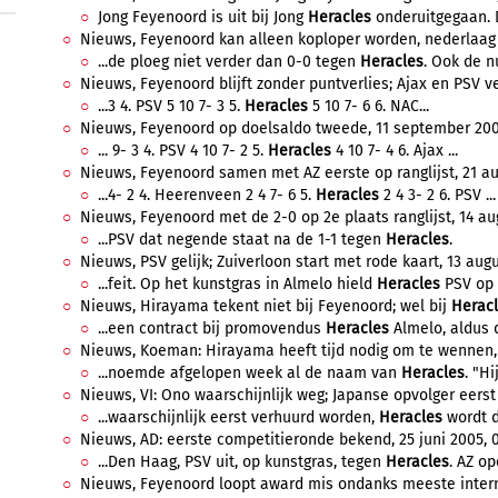
Jong Feyenoord is uit bij Jong
Heracles
onderuitgegaan. 
Nieuws, Feyenoord kan alleen koploper worden, nederlaag AZ
...de ploeg niet verder dan 0-0 tegen
Heracles
. Ook de n
Nieuws, Feyenoord blijft zonder puntverlies; Ajax en PSV ve
...3 4. PSV 5 10 7- 3 5.
Heracles
5 10 7- 6 6. NAC...
Nieuws, Feyenoord op doelsaldo tweede, 11 september 2005
... 9- 3 4. PSV 4 10 7- 2 5.
Heracles
4 10 7- 4 6. Ajax ...
Nieuws, Feyenoord samen met AZ eerste op ranglijst, 21 au
...4- 2 4. Heerenveen 2 4 7- 6 5.
Heracles
2 4 3- 2 6. PSV ...
Nieuws, Feyenoord met de 2-0 op 2e plaats ranglijst, 14 au
...PSV dat negende staat na de 1-1 tegen
Heracles
.
Nieuws, PSV gelijk; Zuiverloon start met rode kaart, 13 augu
...feit. Op het kunstgras in Almelo hield
Heracles
PSV op e
Nieuws, Hirayama tekent niet bij Feyenoord; wel bij
Herac
...een contract bij promovendus
Heracles
Almelo, aldus d
Nieuws, Koeman: Hirayama heeft tijd nodig om te wennen, 
...noemde afgelopen week al de naam van
Heracles
. "Hi
Nieuws, VI: Ono waarschijnlijk weg; Japanse opvolger eerst 
...waarschijnlijk eerst verhuurd worden,
Heracles
wordt da
Nieuws, AD: eerste competitieronde bekend, 25 juni 2005, 0
...Den Haag, PSV uit, op kunstgras, tegen
Heracles
. AZ op
Nieuws, Feyenoord loopt award mis ondanks meeste intern