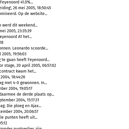
Feyenoord 41.0%...
ding', 26 mei 2005, 18:50:45
mineerd. Op de website...
 werd dit weekend...
ei 2005, 23:35:39
Feyenoord A1 het...
28
nnen. Leonardo scoorde...
2005, 19:56:03
 te gaan heeft Feyenoord...
 stage, 20 april 2005, 06:57:02
 contract kwam het...
2004, 18:44:26
 met 4-0 gewonnen. In...
ber 2004, 19:05:17
daarmee de derde plaats op...
ptember 2004, 15:17:31
g. Die ploeg en Ajax...
tember 2004, 20:06:57
le punten heeft uit...
5:12
onder puntverlies zijn...