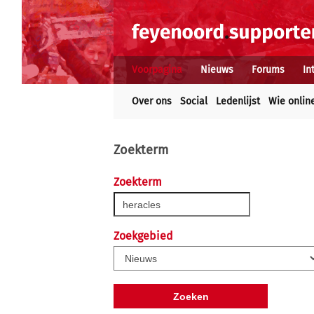
Voorpagina
Nieuws
Forums
In
Over ons
Social
Ledenlijst
Wie onlin
Zoekterm
Zoekterm
Zoekgebied