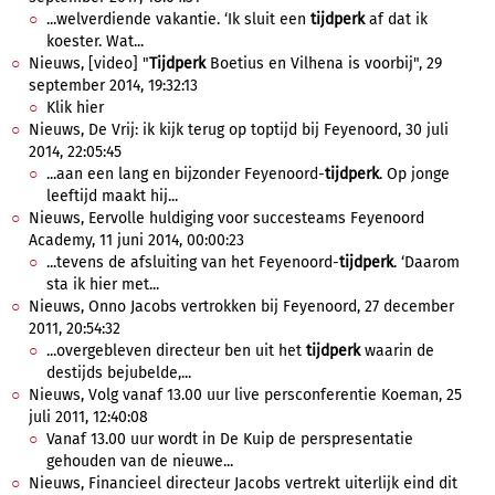
...welverdiende vakantie. ‘Ik sluit een
tijdperk
af dat ik
koester. Wat...
Nieuws, [video] "
Tijdperk
Boetius en Vilhena is voorbij", 29
september 2014, 19:32:13
Klik hier
Nieuws, De Vrij: ik kijk terug op toptijd bij Feyenoord, 30 juli
2014, 22:05:45
...aan een lang en bijzonder Feyenoord-
tijdperk
. Op jonge
leeftijd maakt hij...
Nieuws, Eervolle huldiging voor succesteams Feyenoord
Academy, 11 juni 2014, 00:00:23
...tevens de afsluiting van het Feyenoord-
tijdperk
. ‘Daarom
sta ik hier met...
Nieuws, Onno Jacobs vertrokken bij Feyenoord, 27 december
2011, 20:54:32
...overgebleven directeur ben uit het
tijdperk
waarin de
destijds bejubelde,...
Nieuws, Volg vanaf 13.00 uur live persconferentie Koeman, 25
juli 2011, 12:40:08
Vanaf 13.00 uur wordt in De Kuip de perspresentatie
gehouden van de nieuwe...
Nieuws, Financieel directeur Jacobs vertrekt uiterlijk eind dit