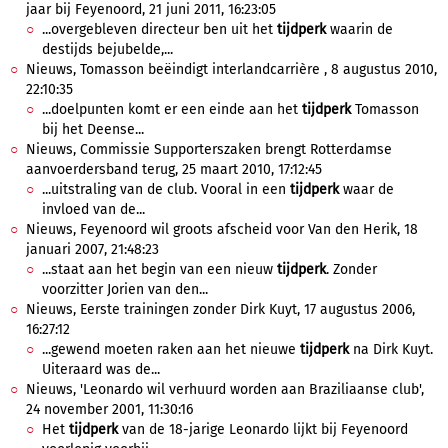
jaar bij Feyenoord, 21 juni 2011, 16:23:05
...overgebleven directeur ben uit het
tijdperk
waarin de
destijds bejubelde,...
Nieuws, Tomasson beëindigt interlandcarrière , 8 augustus 2010,
22:10:35
...doelpunten komt er een einde aan het
tijdperk
Tomasson
bij het Deense...
Nieuws, Commissie Supporterszaken brengt Rotterdamse
aanvoerdersband terug, 25 maart 2010, 17:12:45
...uitstraling van de club. Vooral in een
tijdperk
waar de
invloed van de...
Nieuws, Feyenoord wil groots afscheid voor Van den Herik, 18
januari 2007, 21:48:23
...staat aan het begin van een nieuw
tijdperk
. Zonder
voorzitter Jorien van den...
Nieuws, Eerste trainingen zonder Dirk Kuyt, 17 augustus 2006,
16:27:12
...gewend moeten raken aan het nieuwe
tijdperk
na Dirk Kuyt.
Uiteraard was de...
Nieuws, 'Leonardo wil verhuurd worden aan Braziliaanse club',
24 november 2001, 11:30:16
Het
tijdperk
van de 18-jarige Leonardo lijkt bij Feyenoord