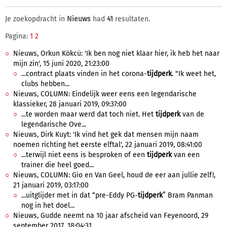
Je zoekopdracht in
Nieuws
had
41
resultaten.
Pagina:
1
2
Nieuws, Orkun Kökcü: 'Ik ben nog niet klaar hier, ik heb het naar
mijn zin', 15 juni 2020, 21:23:00
...contract plaats vinden in het corona-
tijdperk
. "Ik weet het,
clubs hebben...
Nieuws, COLUMN: Eindelijk weer eens een legendarische
klassieker, 28 januari 2019, 09:37:00
...te worden maar werd dat toch niet. Het
tijdperk
van de
legendarische Ove...
Nieuws, Dirk Kuyt: 'Ik vind het gek dat mensen mijn naam
noemen richting het eerste elftal', 22 januari 2019, 08:41:00
...terwijl niet eens is besproken of een
tijdperk
van een
trainer die heel goed...
Nieuws, COLUMN: Gio en Van Geel, houd de eer aan jullie zelf!,
21 januari 2019, 03:17:00
...uitglijder met in dat “pre-Eddy PG-
tijdperk
” Bram Panman
nog in het doel...
Nieuws, Gudde neemt na 10 jaar afscheid van Feyenoord, 29
september 2017, 18:04:31