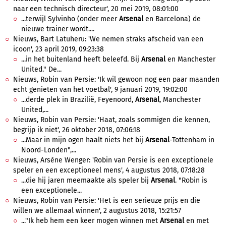
naar een technisch directeur', 20 mei 2019, 08:01:00
...terwijl Sylvinho (onder meer
Arsenal
en Barcelona) de
nieuwe trainer wordt....
Nieuws, Bart Latuheru: 'We nemen straks afscheid van een
icoon', 23 april 2019, 09:23:38
...in het buitenland heeft beleefd. Bij
Arsenal
en Manchester
United." De...
Nieuws, Robin van Persie: 'Ik wil gewoon nog een paar maanden
echt genieten van het voetbal', 9 januari 2019, 19:02:00
...derde plek in Brazilië, Feyenoord,
Arsenal
, Manchester
United,...
Nieuws, Robin van Persie: 'Haat, zoals sommigen die kennen,
begrijp ik niet', 26 oktober 2018, 07:06:18
...Maar in mijn ogen haalt niets het bij
Arsenal
-Tottenham in
Noord-Londen",...
Nieuws, Arsène Wenger: 'Robin van Persie is een exceptionele
speler en een exceptioneel mens', 4 augustus 2018, 07:18:28
...die hij jaren meemaakte als speler bij
Arsenal
. "Robin is
een exceptionele...
Nieuws, Robin van Persie: 'Het is een serieuze prijs en die
willen we allemaal winnen', 2 augustus 2018, 15:21:57
..."Ik heb hem een keer mogen winnen met
Arsenal
en met