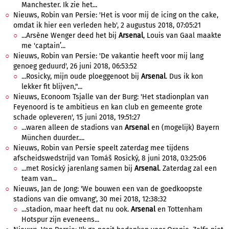
Manchester. Ik zie het...
Nieuws, Robin van Persie: 'Het is voor mij de icing on the cake,
omdat ik hier een verleden heb', 2 augustus 2018, 07:05:21
...Arsène Wenger deed het bij
Arsenal
, Louis van Gaal maakte
me 'captain’...
Nieuws, Robin van Persie: 'De vakantie heeft voor mij lang
genoeg geduurd', 26 juni 2018, 06:53:52
...Rosicky, mijn oude ploeggenoot bij
Arsenal
. Dus ik kon
lekker fit blijven,"...
Nieuws, Econoom Tsjalle van der Burg: 'Het stadionplan van
Feyenoord is te ambitieus en kan club en gemeente grote
schade opleveren', 15 juni 2018, 19:51:27
...waren alleen de stadions van
Arsenal
en (mogelijk) Bayern
München duurder....
Nieuws, Robin van Persie speelt zaterdag mee tijdens
afscheidswedstrijd van Tomáš Rosický, 8 juni 2018, 03:25:06
...met Rosický jarenlang samen bij
Arsenal
. Zaterdag zal een
team van...
Nieuws, Jan de Jong: 'We bouwen een van de goedkoopste
stadions van die omvang', 30 mei 2018, 12:38:32
...stadion, maar heeft dat nu ook.
Arsenal
en Tottenham
Hotspur zijn eveneens...