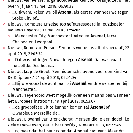
Nieuws, Van Persie: 'Ik ga nooit bedanken voor Oranje. Zelfs niet
over vijf jaar', 15 mei 2018, 06:40:38
...uitkwam, keken we bij
Arsenal
als eerste wanneer we tegen
Stoke City of...
Nieuws, 'Complete Engelse top geïnteresseerd in jeugdspeler
Melayro Bogarde', 12 mei 2018, 17:54:06
...Manchester City, Manchester United en
Arsenal
, terwijl
Chelsea en Liverpool...
Nieuws, Robin van Persie: 'Een prijs winnen is altijd speciaal', 22
april 2018, 21:03:34
...Dat was uit tegen Norwich tegen
Arsenal
. Dat was exact
hetzelfde. Dus het is...
Nieuws, Jaap de Groot: 'Een historische avond voor een Kind van
De Kuip lonkt', 21 april 2018, 03:54:04
...Bij wie vooral de acht jaar bij
Arsenal
en drie seizoenen bij
Manchester...
Nieuws, 'Feyenoord weet mogelijk over een maand pas wanneer
het Europees instroomt', 18 april 2018, 06:53:07
...de groepsfase uit te kunnen komen zal
Arsenal
of
Olympique Marseille de...
Nieuws, Giovanni van Bronckhorst: 'Mensen die je een dodelijke
ziekte toewensen, dat is best heftig', 17 maart 2018, 06:55:46
...is, maar dat het puur is omdat
Arsenal
niet wint. Maar dit