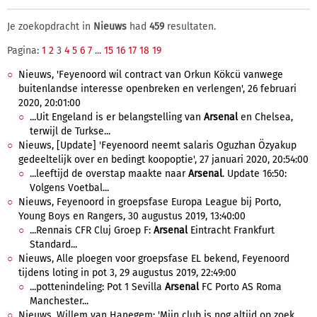
Je zoekopdracht in
Nieuws
had
459
resultaten.
Pagina:
1
2
3
4
5
6
7
...
15
16
17
18
19
Nieuws, 'Feyenoord wil contract van Orkun Kökcü vanwege
buitenlandse interesse openbreken en verlengen', 26 februari
2020, 20:01:00
...Uit Engeland is er belangstelling van
Arsenal
en Chelsea,
terwijl de Turkse...
Nieuws, [Update] 'Feyenoord neemt salaris Oguzhan Özyakup
gedeeltelijk over en bedingt koopoptie', 27 januari 2020, 20:54:00
...leeftijd de overstap maakte naar
Arsenal
. Update 16:50:
Volgens Voetbal...
Nieuws, Feyenoord in groepsfase Europa League bij Porto,
Young Boys en Rangers, 30 augustus 2019, 13:40:00
...Rennais CFR Cluj Groep F:
Arsenal
Eintracht Frankfurt
Standard...
Nieuws, Alle ploegen voor groepsfase EL bekend, Feyenoord
tijdens loting in pot 3, 29 augustus 2019, 22:49:00
...pottenindeling: Pot 1 Sevilla
Arsenal
FC Porto AS Roma
Manchester...
Nieuws, Willem van Hanegem: 'Mijn club is nog altijd op zoek