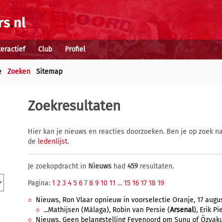
teractief
Club
Profiel
e
Zoeken
Sitemap
Zoekresultaten
Hier kan je nieuws en reacties doorzoeken. Ben je op zoek na
de
ledenlijst
.
Je zoekopdracht in
Nieuws
had
459
resultaten.
Pagina:
1
2
3
4
5
6
7
8
9
10
11
...
15
16
17
18
19
Nieuws, Ron Vlaar opnieuw in voorselectie Oranje, 17 august
...Mathijsen (Málaga), Robin van Persie (
Arsenal
), Erik Pi
Nieuws, Geen belangstelling Feyenoord om Sunu of Özyak