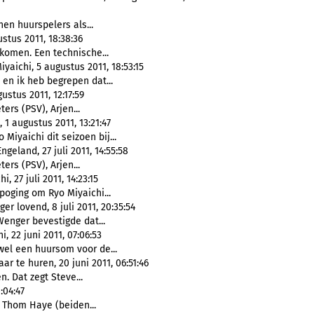
nen huurspelers als...
ustus 2011, 18:38:36
 komen. Een technische...
yaichi, 5 augustus 2011, 18:53:15
 en ik heb begrepen dat...
ustus 2011, 12:17:59
eters (PSV), Arjen...
1 augustus 2011, 13:21:47
Miyaichi dit seizoen bij...
geland, 27 juli 2011, 14:55:58
eters (PSV), Arjen...
, 27 juli 2011, 14:23:15
poging om Ryo Miyaichi...
ger lovend, 8 juli 2011, 20:35:54
Wenger bevestigde dat...
 22 juni 2011, 07:06:53
el een huursom voor de...
ar te huren, 20 juni 2011, 06:51:46
n. Dat zegt Steve...
:04:47
, Thom Haye (beiden...