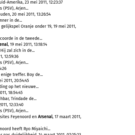
uid-Amerika, 23 mei 2011, 12:23:37
rs (PSV), Arjen...
den, 20 mei 2011, 13:26:54
ner in de...
gelijkspel Oranje onder 19, 19 mei 2011,
oorde in de tweede...
enal
, 19 mei 2011, 13:18:14
ij zal zich in de...
, 12:59:36
rs (PSV), Arjen...
4:26
nige treffer. Boy de...
i 2011, 20:54:45
ing op het nieuwe...
11, 18:54:45
hbar, Trindade de...
011, 12:33:40
rs (PSV), Arjen...
bsites Feyenoord en
Arsenal
, 17 maart 2011,
oord heeft Ryo Miyaichi...
 pas duidelijkheid, 14 maart 2011, 07:25:23