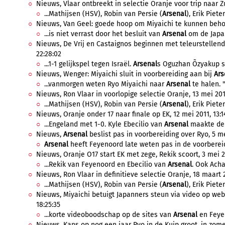
Nieuws, Vlaar ontbreekt in selectie Oranje voor trip naar Z
...Mathijsen (HSV), Robin van Persie (
Arsenal
), Erik Piete
Nieuws, Van Geel: goede hoop om Miyaichi te kunnen behou
...is niet verrast door het besluit van
Arsenal
om de Japan
Nieuws, De Vrij en Castaignos beginnen met teleurstellend 
22:28:02
...1-1 gelijkspel tegen Israël.
Arsenal
s Oguzhan Õzyakup sc
Nieuws, Wenger: Miyaichi sluit in voorbereiding aan bij
Ars
...vanmorgen weten Ryo Miyaichi naar
Arsenal
te halen. "H
Nieuws, Ron Vlaar in voorlopige selectie Oranje, 13 mei 2011
...Mathijsen (HSV), Robin van Persie (
Arsenal
), Erik Piete
Nieuws, Oranje onder 17 naar finale op EK, 12 mei 2011, 13:1
...Engeland met 1-0. Kyle Ebecilio van
Arsenal
maakte de e
Nieuws,
Arsenal
beslist pas in voorbereiding over Ryo, 5 me
Arsenal
heeft Feyenoord late weten pas in de voorbereid
Nieuws, Oranje O17 start EK met zege, Rekik scoort, 3 mei 20
...Rekik van Feyenoord en Ebecilio van
Arsenal
. Ook Acha
Nieuws, Ron Vlaar in definitieve selectie Oranje, 18 maart 2
...Mathijsen (HSV), Robin van Persie (
Arsenal
), Erik Piete
Nieuws, Miyaichi betuigt Japanners steun via video op we
18:25:35
...korte videoboodschap op de sites van
Arsenal
en Feyen
Nieuws, Kans op nog een jaar Ryo in de Kuip groot, in zomer