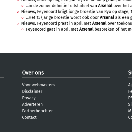
...in de zomer definitief uitsluitsel van
Arsenal
over het a
Nieuws, Feyenoord krijgt jonge broertje van Ryo op stage, 1
...Het 15/jarige broertje wordt ook door
Arsenal
als een gr
Nieuws, Feyenoord praat in april met
Arsenal
over toekomst
Feyenoord gaat in april met
Arsenal
bespreken of het mo
Over ons
S
Voor webmasters
Aj
Disclaimer
F
Privacy
PS
Adverteren
S
Partnerberichten
M
Contact
C