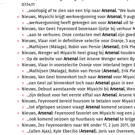
07:14:11
...voorlopig af te zien van een trip naar
Arsenal
. "We kun
Nieuws, Miyaichi krijgt werkvergunning voor
Arsenal
, 9 aug
...werkvergunning heeft gekregen om voor
Arsenal
uit te
Nieuws, Van Geel: Feyenoord bovenaan lijstje bij verhuur Mi
...aan te verhuren. Onze contacten met
Arsenal
zijn goed
Nieuws, Vlaar niet in definitieve selectie voor Oranje, 5 aug
...Mathijsen (Málaga), Robin van Persie (
Arsenal
), Erik Pi
Nieuws, Wenger wil Miyaichi heel graag bij
Arsenal
houden, 
Op de website van
Arsenal
liet Arsene Wenger weten Ryo 
Nieuws, Vlaar in voorselectie Oranje voor interland tegen En
...Mathijsen (Malaga), Robin van Persie (
Arsenal
), Erik Pi
Nieuws, Van Geel binnenkort toch naar
Arsenal
voor Miyaichi
...van Geel zal binnenkort toch naar
Arsenal
gaan in een 
Nieuws, Debuut aanstaande voor Miyaichi bij
Arsenal
, Wen
...zijn debuut voor het eerste elftal van
Arsenal
. Arsene 
Nieuws, Feyenoord bereid huursom te betalen voor Miyaichi,
...tot afgelopen seizoen vraagt
Arsenal
komend seizoen w
Nieuws,
Arsenal
: Feyenoord favoriet om Miyaichi nog een ja
...ook komend seizoen op huurbasis van
Arsenal
te krijge
Nieuws, Zes Feyenoorders naar WK onder 17, 2 juni 2011, 00
...(allen Ajax), Kyle Ebecilio (
Arsenal
), Joris van Overeem