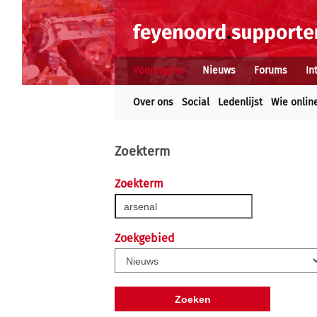
Voorpagina
Nieuws
Forums
In
Over ons
Social
Ledenlijst
Wie onlin
Zoekterm
Zoekterm
Zoekgebied