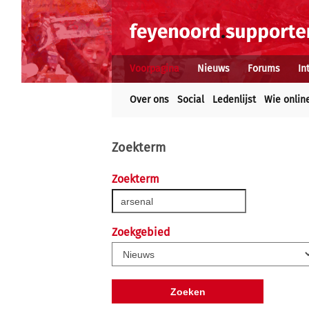
Voorpagina
Nieuws
Forums
In
Over ons
Social
Ledenlijst
Wie onlin
Zoekterm
Zoekterm
Zoekgebied