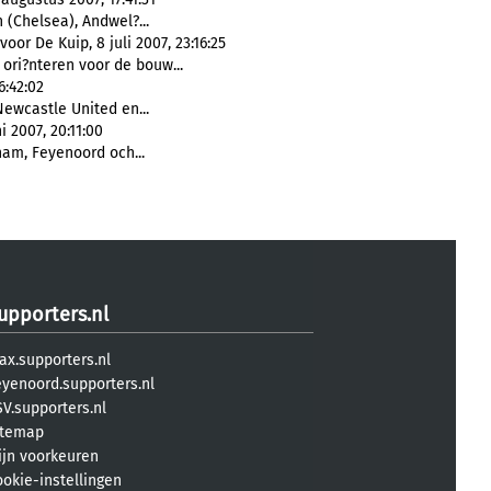
 (Chelsea), Andwel?...
or De Kuip, 8 juli 2007, 23:16:25
ori?nteren voor de bouw...
6:42:02
 Newcastle United en...
 2007, 20:11:00
ham, Feyenoord och...
upporters.nl
ax.supporters.nl
eyenoord.supporters.nl
V.supporters.nl
itemap
ijn voorkeuren
ookie-instellingen