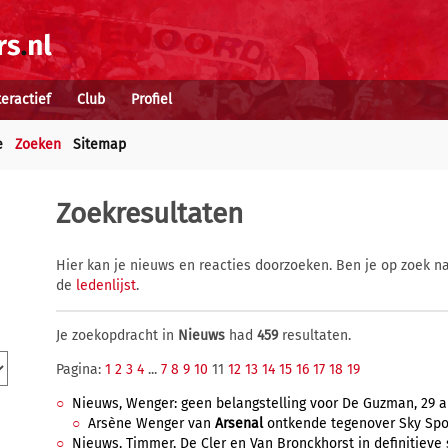
teractief
Club
Profiel
e
Zoeken
Sitemap
Zoekresultaten
Hier kan je nieuws en reacties doorzoeken. Ben je op zoek na
de
ledenlijst
.
Je zoekopdracht in
Nieuws
had
459
resultaten.
Pagina:
1
2
3
4
...
7
8
9
10
11
12
13
14
15
16
17
18
19
Nieuws, Wenger: geen belangstelling voor De Guzman, 29 au
Arsène Wenger van
Arsenal
ontkende tegenover Sky Sport
Nieuws, Timmer, De Cler en Van Bronckhorst in definitieve 