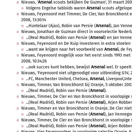
Nieuws, '
Arsenal
scouts bekijken De Guzman', 31 maart 2008
Volgens Engelse tabloids waren
Arsenal
scouts afgelope
Nieuws, Feyenoord met Timmer, De Cler, Van Bronckhorst e
2008, 13:30:14
...Huntelaar (Ajax), Robin van Persie (
Arsenal
), Jan Venne
Nieuws, Jonathan de Guzman direct in voorselectie Nederlan
...(Real Madrid), Robin van Persie (
Arsenal
) en Jan Venne
Nieuws, Feyenoord en De Kuip investeren in extra stoelen v
...want we krijgen naar het voorbeeld van
Arsenal
, de Fe
Nieuws, Feyenoord mogelijk voor het eerst sinds 1993 met e
2008, 10:34:26
...ook succes kunt hebben, bewijst
Arsenal
wel. Er speelt
Nieuws, 'Feyenoord niet uitgenodigd voor uitbreiding G14', 
...FC, Manchester United, Chelsea,
Arsenal
, Liverpool,Inter
Nieuws, Timmer, Van Bronckhorst bij Oranje, 5 oktober 2007,
...(Real Madrid), Robin van Persie (
Arsenal
).
Nieuws, Timmer, De Cler en Van Bronckhorst in voorlopige s
...(Real Madrid), Robin van Persie (
Arsenal
), Arjen Robben
Nieuws, Timmer en Van Bronckhorst in Oranje, De Cler niet,
...(Real Madrid), Robin van Persie (
Arsenal
), Jan Vennegoo
Nieuws, Timmer, De Cler en Van Bronckhorst in voorlopige s
...(Real Madrid), Robin van Persie (
Arsenal
), Arjen Robben
Nieuws, Vier Feyenoorders in voorlopige selectie Oranje, 6 