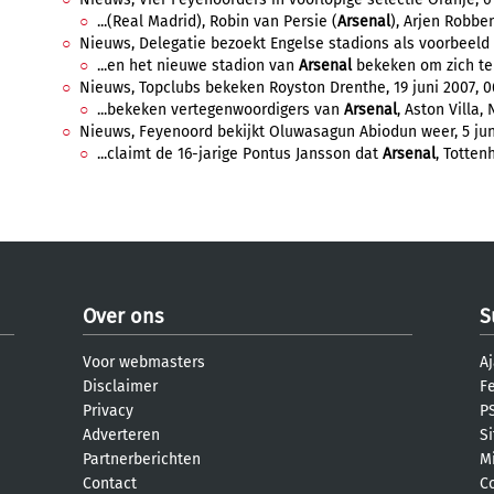
...(Real Madrid), Robin van Persie (
Arsenal
), Arjen Robben
Nieuws, Delegatie bezoekt Engelse stadions als voorbeeld vo
...en het nieuwe stadion van
Arsenal
bekeken om zich te 
Nieuws, Topclubs bekeken Royston Drenthe, 19 juni 2007, 0
...bekeken vertegenwoordigers van
Arsenal
, Aston Villa,
Nieuws, Feyenoord bekijkt Oluwasagun Abiodun weer, 5 juni
...claimt de 16-jarige Pontus Jansson dat
Arsenal
, Totten
Over ons
S
Voor webmasters
Aj
Disclaimer
F
Privacy
PS
Adverteren
S
Partnerberichten
M
Contact
C