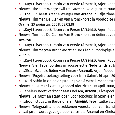
...Kuyt (Liverpool), Robin van Persie (
Arsenal
), Arjen Robb
Nieuws, The Sun: Wenger wil De Guzman, 28 augustus 2008,
...The Sun heeft Arsene Wenger van
Arsenal
nu zijn zinne
Nieuws, Timmer, De Cler en van Bronckhorst in voorlopige 
Oranje, 23 augustus 2008, 02:02:18
...Kuyt (Liverpool), Robin van Persie (
Arsenal
), Arjen Robb
Nieuws, Timmer, De Cler en Van Bronckhorst in definitieve 
18:49:50
...Kuyt (Liverpool), Robin van Persie (
Arsenal
), Arjen Robb
Nieuws, Timmer,Van Bronckhorst en De Cler in voorlopige s
20:17:59
...Kuyt (Liverpool), Robin van Persie (
Arsenal
), Arjen Robb
Nieuws, Vier Feyenoorders in voorselectie Nederlands elftal
...(Real Madrid), Robin van Persie (
Arsenal
), Arjen Robben
Nieuws, 'Engelse belangstelling voor Nuri Sahin', 16 april 20
...Nuri Sahin in de belangstelling van
Arsenal
, Mancheste
Nieuws, Sulejmani ziet Feyenoord niet zitten, 16 april 2008, 
...spelers heeft verkocht aan Chelsea,
Arsenal
, Liverpool
Nieuws, De Guzman staat open voor topclubs in Spanje en En
...droomclubs zijn Barcelona en
Arsenal
. Tegen zulke club
Nieuws, Telegraaf: alle betrokkenen voorstander van transf
...al jaren wordt gevolgd door clubs als
Arsenal
en Chelse