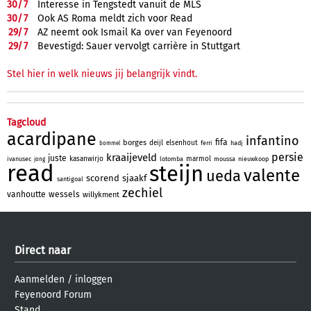
30/
7
Interesse in Tengstedt vanuit de MLS
30/
7
Ook AS Roma meldt zich voor Read
29/
7
AZ neemt ook Ismail Ka over van Feyenoord
29/
7
Bevestigd: Sauer vervolgt carrière in Stuttgart
Stel hier in welk nieuws jij belangrijk vindt.
Tagcloud
acardipane
infantino
fifa
borges
deijl
elsenhout
ferri
hadj
bommel
persie
kraaijeveld
juste
kasanwirjo
marmol
ivanusec
lotomba
moussa
nieuwkoop
jong
read
steijn
valente
ueda
scorend
sjaakf
santigoal
zechiel
vanhoutte
wessels
willykment
Direct naar
Aanmelden
/
inloggen
Feyenoord Forum
Stand