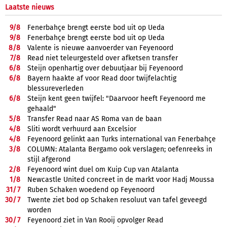
Laatste nieuws
9/
8
Fenerbahçe brengt eerste bod uit op Ueda
9/
8
Fenerbahçe brengt eerste bod uit op Ueda
8/
8
Valente is nieuwe aanvoerder van Feyenoord
7/
8
Read niet teleurgesteld over afketsen transfer
6/
8
Steijn openhartig over debuutjaar bij Feyenoord
6/
8
Bayern haakte af voor Read door twijfelachtig
blessureverleden
6/
8
Steijn kent geen twijfel: "Daarvoor heeft Feyenoord me
gehaald"
5/
8
Transfer Read naar AS Roma van de baan
4/
8
Sliti wordt verhuurd aan Excelsior
4/
8
Feyenoord gelinkt aan Turks international van Fenerbahçe
3/
8
COLUMN: Atalanta Bergamo ook verslagen; oefenreeks in
stijl afgerond
2/
8
Feyenoord wint duel om Kuip Cup van Atalanta
1/
8
Newcastle United concreet in de markt voor Hadj Moussa
31/
7
Ruben Schaken woedend op Feyenoord
30/
7
Twente ziet bod op Schaken resoluut van tafel geveegd
worden
30/
7
Feyenoord ziet in Van Rooij opvolger Read