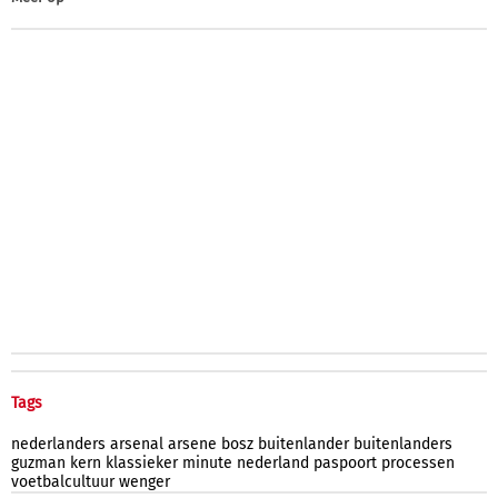
Tags
nederlanders
arsenal
arsene
bosz
buitenlander
buitenlanders
guzman
kern
klassieker
minute
nederland
paspoort
processen
voetbalcultuur
wenger