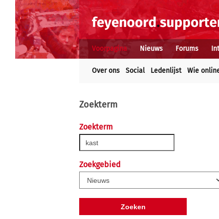
Voorpagina
Nieuws
Forums
In
Over ons
Social
Ledenlijst
Wie onlin
Zoekterm
Zoekterm
Zoekgebied