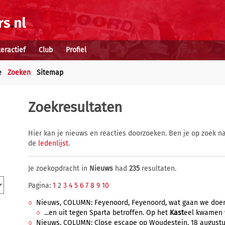
teractief
Club
Profiel
e
Zoeken
Sitemap
Zoekresultaten
Hier kan je nieuws en reacties doorzoeken. Ben je op zoek na
de
ledenlijst
.
Je zoekopdracht in
Nieuws
had
235
resultaten.
Pagina:
1
2
3
4
5
6
7
8
9
10
Nieuws, COLUMN: Feyenoord, Feyenoord, wat gaan we doen d
...en uit tegen Sparta betroffen. Op het
Kast
eel kwamen w
Nieuws, COLUMN: Close escape op Woudestein, 18 augustus