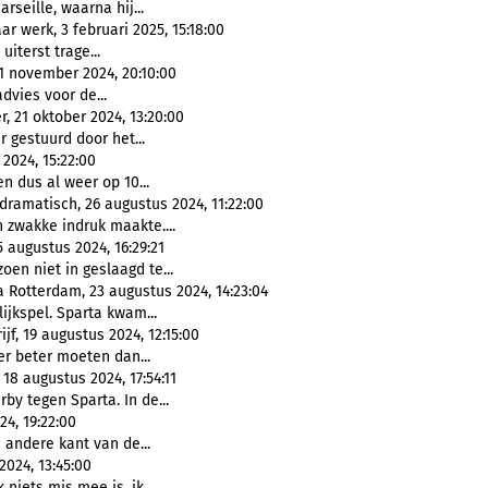
rseille, waarna hij...
 werk, 3 februari 2025, 15:18:00
uiterst trage...
1 november 2024, 20:10:00
dvies voor de...
 21 oktober 2024, 13:20:00
 gestuurd door het...
024, 15:22:00
 dus al weer op 10...
dramatisch, 26 augustus 2024, 11:22:00
 zwakke indruk maakte....
5 augustus 2024, 16:29:21
en niet in geslaagd te...
 Rotterdam, 23 augustus 2024, 14:23:04
lijkspel. Sparta kwam...
f, 19 augustus 2024, 12:15:00
ker beter moeten dan...
8 augustus 2024, 17:54:11
by tegen Sparta. In de...
24, 19:22:00
 andere kant van de...
024, 13:45:00
niets mis mee is, ik...