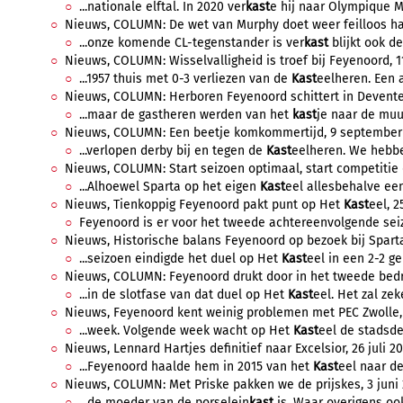
...nationale elftal. In 2020 ver
kast
e hij naar Olympique Ma
Nieuws, COLUMN: De wet van Murphy doet weer feilloos haar
...onze komende CL-tegenstander is ver
kast
blijkt ook de 
Nieuws, COLUMN: Wisselvalligheid is troef bij Feyenoord, 1
...1957 thuis met 0-3 verliezen van de
Kast
eelheren. Een a
Nieuws, COLUMN: Herboren Feyenoord schittert in Deventer,
...maar de gastheren werden van het
kast
je naar de muur
Nieuws, COLUMN: Een beetje komkommertijd, 9 september 2
...verlopen derby bij en tegen de
Kast
eelheren. We hebben
Nieuws, COLUMN: Start seizoen optimaal, start competitie 
...Alhoewel Sparta op het eigen
Kast
eel allesbehalve een
Nieuws, Tienkoppig Feyenoord pakt punt op Het
Kast
eel, 2
Feyenoord is er voor het tweede achtereenvolgende seizo
Nieuws, Historische balans Feyenoord op bezoek bij Sparta
...seizoen eindigde het duel op Het
Kast
eel in een 2-2 ge
Nieuws, COLUMN: Feyenoord drukt door in het tweede bedrij
...in de slotfase van dat duel op Het
Kast
eel. Het zal ze
Nieuws, Feyenoord kent weinig problemen met PEC Zwolle, 1
...week. Volgende week wacht op Het
Kast
eel de stadsder
Nieuws, Lennard Hartjes definitief naar Excelsior, 26 juli 20
...Feyenoord haalde hem in 2015 van het
Kast
eel naar de
Nieuws, COLUMN: Met Priske pakken we de prijskes, 3 juni 2
...de moeder van de porselein
kast
is. Waar overigens ook 