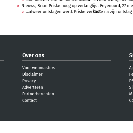
Nieuws, Brian Priske hoog op verlanglijst Feyenoord, 27 me
...alweer ontslagen werd. Priske ver
kast
e na zijn ontslag 
Over ons
S
Voor webmasters
Aj
Disclaimer
F
Privacy
PS
Adverteren
S
Partnerberichten
M
Contact
C