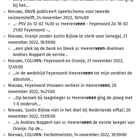
bij het...
Nieuws, KNVB publiceert speelschema voor tweede
seizoenshelft, 24 november 2022, 16:14:00
...- PSV Zo 12-02 14:30 sc Heeren
veen
- Feyenoord Za 18-02
21:00 Feyenoord -...
Nieuws, Oranje zonder Justin Bijlow te sterk voor Senegal, 21
november 2022, 18:59:00
...een plek op de bank en bleek sc Heeren
veen
-doelman
Andries Noppert de eerste...
Nieuws, COLUMN: Feyenoord en Oranje, 21 november 2022,
12:45:00
...in de wedstrijd Feyenoord-Heeren
veen
tot mijn verdriet de
absolute...
Nieuws, Feyenoord Vrouwen verliest in Heeren
veen
, 20
november 2022, 14:21:00
...Op bezoek bij laagvlieger sc Heeren
veen
ging de ploeg met
1-0 onderuit....
Nieuws, 'Justin Bijlow niet in het doel bij Nederlands elftal', 20
november 2022, 13:05:00
...is Andries Noppert van sc Heeren
veen
de eerste keeper van
Oranje. Op de...
Nieuws, COLUMN: Herbstmeister, 14 november 2022, 10:59:00