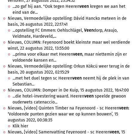
verloren', 27 augustus 2022, 23:34:52
...zo gaf hij aan. "Ook tegen Heeren
veen
kregen we aan het
eind van de...
Nieuws, Vermoedelijke opstelling: Dávid Hancko meteen in de
basis, 26 augustus 2022, 22:17:41
...opstelling FC Emmen: Oehlschlägel,
Veen
dorp, Araujo,
Veldmate, Hardeveld,...
Nieuws, COLUMN: Feyenoord boekt kleinste maar wel verdiende
winst, 22 augustus 2022, 13:55:00
...prima voor elkaar met Heeren
veen
, maar niettemin zijn er
voldoende kansen en...
Nieuws, Vermoedelijke opstelling: Orkun Kökcü weer terug in de
basis, 20 augustus 2022, 02:15:29
...met het duel tegen sc Heeren
veen
neemt hij de plek in van
Sebastian...
Nieuws, COLUMN: Domper in De Kuip, 15 augustus 2022, 16:47:00
...die hotel-investering waard. Heeren
veen
speelde gewoon
ouderwets catenaccio...
Nieuws, [video] Quinten Timber na Feyenoord - sc Heeren
veen
:
‘Voldoende punten gezien waar we op kunnen bouwen’, 15
augustus 2022, 00:38:35
Klik hier
Nieuws, [video] Samenvatting Feyenoord - sc Heeren
veen
, 15