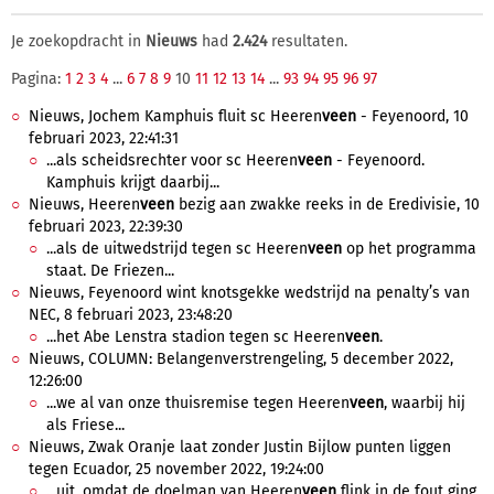
Je zoekopdracht in
Nieuws
had
2.424
resultaten.
Pagina:
1
2
3
4
...
6
7
8
9
10
11
12
13
14
...
93
94
95
96
97
Nieuws, Jochem Kamphuis fluit sc Heeren
veen
- Feyenoord, 10
februari 2023, 22:41:31
...als scheidsrechter voor sc Heeren
veen
- Feyenoord.
Kamphuis krijgt daarbij...
Nieuws, Heeren
veen
bezig aan zwakke reeks in de Eredivisie, 10
februari 2023, 22:39:30
...als de uitwedstrijd tegen sc Heeren
veen
op het programma
staat. De Friezen...
Nieuws, Feyenoord wint knotsgekke wedstrijd na penalty’s van
NEC, 8 februari 2023, 23:48:20
...het Abe Lenstra stadion tegen sc Heeren
veen
.
Nieuws, COLUMN: Belangenverstrengeling, 5 december 2022,
12:26:00
...we al van onze thuisremise tegen Heeren
veen
, waarbij hij
als Friese...
Nieuws, Zwak Oranje laat zonder Justin Bijlow punten liggen
tegen Ecuador, 25 november 2022, 19:24:00
...uit, omdat de doelman van Heeren
veen
flink in de fout ging