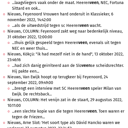
...laagvliegers vaak onder de maat. Heeren
veen
, NEC, Fortuna
Sittard en ook...
Nieuws, Feyenoord Vrouwen hard onderuit in Klassieker, 6
november 2022, 14:42:00
...als de uitwedstrijd tegen sc Heeren
veen
wacht.
Nieuws, COLUMN: Feyenoord zakt weg naar bedenkelijk niveau,
31 oktober 2022, 12:00:00
...thuis gelijk gespeeld tegen Heeren
veen
, evenals uit tegen
NEC en weer thuis...
Nieuws, Kökçü: "ik had mezelf niet in de hand", 13 oktober 2022,
23:46:16
...had zich danig geïrriteerd aan de Slo
veen
se scheidsrechter.
Hij pakte een...
Nieuws, Van Ewijk hoopt op terugkeer bij Feyenoord, 24
september 2022, 09:49:00
...brengt een interview met SC Heeren
veen
speler Milan van
Ewijk. De rechtsback...
Nieuws, COLUMN: Het venijn zat in de staart, 29 augustus 2022,
10:11:00
...een slechte kopie van die tegen Heeren
veen
. Toen waren er
tegen de Friezen...
Nieuws, Arne Slot: 'Het soort type als Dávid Hancko waren we