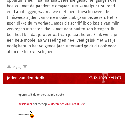
oppurtunisme, maar na analyserende gedachtengangen over
hoe Wij met de pandemie omgaan. Het kantelpunt zal rond
eind april liggen, waarna we met meer toeschouwers de
thuiswedstrijden van onze mooie club gaan bezoeken. Het is
geen dikke duim verhaal, maar dit schrijf ik op basis van mijn
verkregen inzichten, die ik niet naar buiten kan brengen. Ik
ben heel blij dat je weer wat van je laat horen. En ik wens je
een hele mooie jaarwisseling en heel veel geluk met wat je
nodig hebt in het volgende jaar. Uiteraard geldt dit ook voor
allen die hier verschijnen.
+1/-0
Jorien van den Herik
27-12-2020 22:12:07
open/sluit de onderstaande quote:
Bestlander
schreef op
27 december 2020 om 00:29
:
............