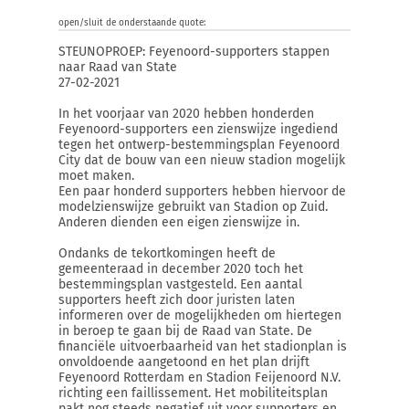
open/sluit de onderstaande quote:
STEUNOPROEP: Feyenoord-supporters stappen
naar Raad van State
27-02-2021
In het voorjaar van 2020 hebben honderden
Feyenoord-supporters een zienswijze ingediend
tegen het ontwerp-bestemmingsplan Feyenoord
City dat de bouw van een nieuw stadion mogelijk
moet maken.
Een paar honderd supporters hebben hiervoor de
modelzienswijze gebruikt van Stadion op Zuid.
Anderen dienden een eigen zienswijze in.
Ondanks de tekortkomingen heeft de
gemeenteraad in december 2020 toch het
bestemmingsplan vastgesteld. Een aantal
supporters heeft zich door juristen laten
informeren over de mogelijkheden om hiertegen
in beroep te gaan bij de Raad van State. De
financiële uitvoerbaarheid van het stadionplan is
onvoldoende aangetoond en het plan drijft
Feyenoord Rotterdam en Stadion Feijenoord N.V.
richting een faillissement. Het mobiliteitsplan
pakt nog steeds negatief uit voor supporters en