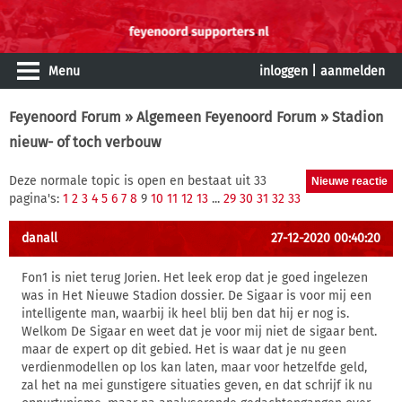
Menu
inloggen
|
aanmelden
Feyenoord Forum
»
Algemeen Feyenoord Forum
» Stadion
nieuw- of toch verbouw
Deze normale topic is open en bestaat uit 33
pagina's:
1
2
3
4
5
6
7
8
9
10
11
12
13
...
29
30
31
32
33
danall
27-12-2020 00:40:20
Fon1 is niet terug Jorien. Het leek erop dat je goed ingelezen
was in Het Nieuwe Stadion dossier. De Sigaar is voor mij een
intelligente man, waarbij ik heel blij ben dat hij er nog is.
Welkom De Sigaar en weet dat je voor mij niet de sigaar bent.
maar de expert op dit gebied. Het is waar dat je nu geen
verdienmodellen op los kan laten, maar voor hetzelfde geld,
zal het na mei gunstigere situaties geven, en dat schrijf ik nu