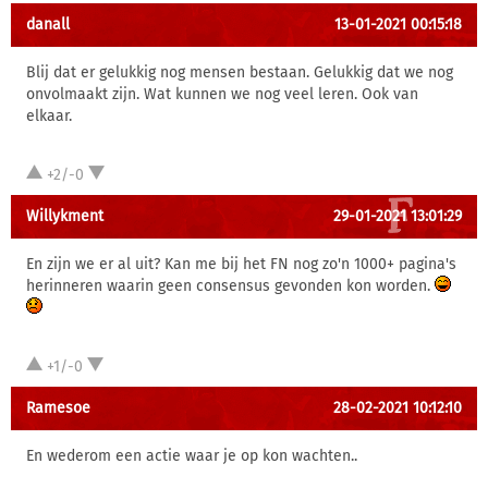
danall
13-01-2021 00:15:18
Blij dat er gelukkig nog mensen bestaan. Gelukkig dat we nog
onvolmaakt zijn. Wat kunnen we nog veel leren. Ook van
elkaar.
+2/-0
Willykment
29-01-2021 13:01:29
En zijn we er al uit? Kan me bij het FN nog zo'n 1000+ pagina's
herinneren waarin geen consensus gevonden kon worden.
+1/-0
Ramesoe
28-02-2021 10:12:10
En wederom een actie waar je op kon wachten..