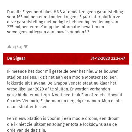
Danall : Feyenoord blies HNS af omdat ze geen garantstelling
voor 165 miljoen euro konden krijgen , 3 jaar later bluffen ze
deze garantstelling niet nodig te hebben bij een lening van
225 miljoen euro. Kan jij die informatie bevatten en
vervolgens uitleggen aan jouw ' vrienden ' ?
+1/-0
De Sigaar
31-12-2020 22:24:47
Ik meende het door mij gestelde over het nieuw te bouwen
stadion serieus. Ik zit net aan een mooie Montecristo, een
lekkertje uit Havana. De Grappa Veneta staat nu klaar het
vreselijke jaar 2020 af te sluiten. Er worden verbanden
gezocht die er niet zijn. Nooit heette ik Fon of zoiets. Hooguit
Charles Versnick, Fisherman en dergelijke namen. Mijn echte
naam staat er tussen.
Een nieuw Stadion is voor mij een mooie droom, een droom
die ik niet zie uitkomen zolang er totale lockdowns aan de
orde van de dag zijn.