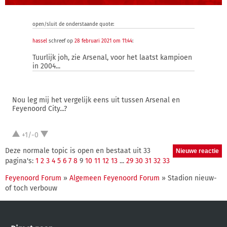
open/sluit de onderstaande quote:
hassel
schreef op
28 februari 2021 om 11:44
:
Tuurlijk joh, zie Arsenal, voor het laatst kampioen
in 2004...
Nou leg mij het vergelijk eens uit tussen Arsenal en
Feyenoord City...?
+1/-0
Deze normale topic is open en bestaat uit 33
pagina's:
1
2
3
4
5
6
7
8
9
10
11
12
13
...
29
30
31
32
33
Feyenoord Forum
»
Algemeen Feyenoord Forum
» Stadion nieuw-
of toch verbouw