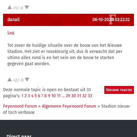
+1/-0
danall
06-10-2020 02:22:32
link
Tot zover de huidige situatie over de bouw van het Nieuwe
Stadion. Het ziet er rooskleurig uit, dus ik verwacht dat per
ultimo alles rond is en het sein om de bouw te starten
gegeven gaat worden.
+2/-0
Deze normale topic is open en bestaat uit 33
pagina's:
1
2
3
4
5
6
7
8
9
10
11
...
29
30
31
32
33
Feyenoord Forum
»
Algemeen Feyenoord Forum
» Stadion nieuw-
of toch verbouw
Direct naar