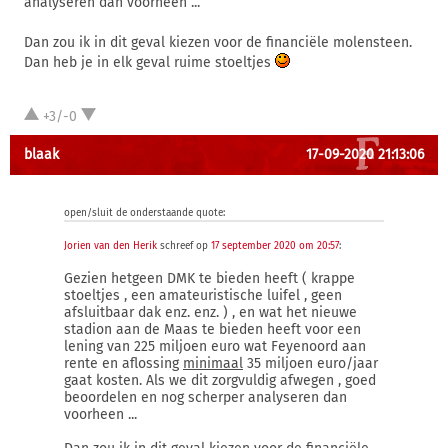
analyseren dan voorheen ...
Dan zou ik in dit geval kiezen voor de financiële molensteen.
Dan heb je in elk geval ruime stoeltjes
+3/-0
blaak
17-09-2020 21:13:06
open/sluit de onderstaande quote:
Jorien van den Herik
schreef op
17 september 2020 om 20:57
:
Gezien hetgeen DMK te bieden heeft ( krappe
stoeltjes , een amateuristische luifel , geen
afsluitbaar dak enz. enz. ) , en wat het nieuwe
stadion aan de Maas te bieden heeft voor een
lening van 225 miljoen euro wat Feyenoord aan
rente en aflossing
minimaal
35 miljoen euro/jaar
gaat kosten. Als we dit zorgvuldig afwegen , goed
beoordelen en nog scherper analyseren dan
voorheen ...