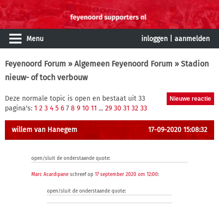
Menu
inloggen
|
aanmelden
Feyenoord Forum
»
Algemeen Feyenoord Forum
» Stadion
nieuw- of toch verbouw
Deze normale topic is open en bestaat uit 33
pagina's:
1
2
3
4
5
6
7
8
9
10
11
...
29
30
31
32
33
willem van Hanegem
17-09-2020 15:08:32
open/sluit de onderstaande quote:
Marc Acardipane
schreef op
17 september 2020 om 12:00
:
open/sluit de onderstaande quote: