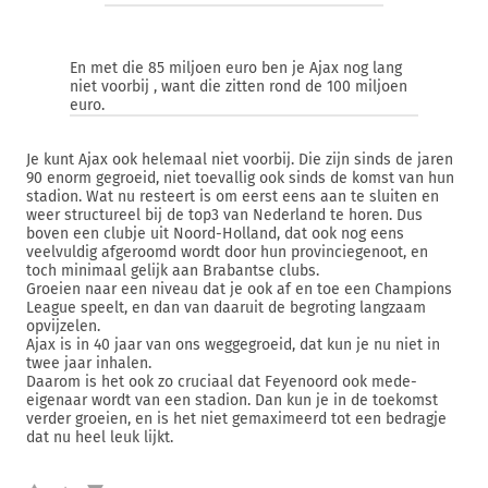
En met die 85 miljoen euro ben je Ajax nog lang
niet voorbij , want die zitten rond de 100 miljoen
euro.
Je kunt Ajax ook helemaal niet voorbij. Die zijn sinds de jaren
90 enorm gegroeid, niet toevallig ook sinds de komst van hun
stadion. Wat nu resteert is om eerst eens aan te sluiten en
weer structureel bij de top3 van Nederland te horen. Dus
boven een clubje uit Noord-Holland, dat ook nog eens
veelvuldig afgeroomd wordt door hun provinciegenoot, en
toch minimaal gelijk aan Brabantse clubs.
Groeien naar een niveau dat je ook af en toe een Champions
League speelt, en dan van daaruit de begroting langzaam
opvijzelen.
Ajax is in 40 jaar van ons weggegroeid, dat kun je nu niet in
twee jaar inhalen.
Daarom is het ook zo cruciaal dat Feyenoord ook mede-
eigenaar wordt van een stadion. Dan kun je in de toekomst
verder groeien, en is het niet gemaximeerd tot een bedragje
dat nu heel leuk lijkt.