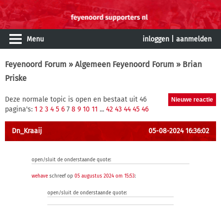
Menu
inloggen
|
aanmelden
Feyenoord Forum
»
Algemeen Feyenoord Forum
» Brian
Priske
Deze normale topic is open en bestaat uit 46
pagina's:
1
2
3
4
5
6
7
8
9
10
11
...
42
43
44
45
46
Dn_Kraaij
05-08-2024 16:36:02
open/sluit de onderstaande quote:
wehave
schreef op
05 augustus 2024 om 15:53
:
open/sluit de onderstaande quote: