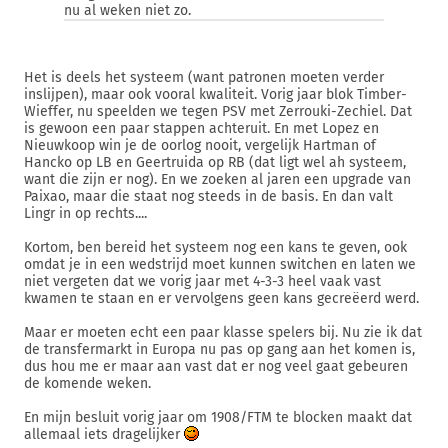
nu al weken niet zo.
Het is deels het systeem (want patronen moeten verder
inslijpen), maar ook vooral kwaliteit. Vorig jaar blok Timber-
Wieffer, nu speelden we tegen PSV met Zerrouki-Zechiel. Dat
is gewoon een paar stappen achteruit. En met Lopez en
Nieuwkoop win je de oorlog nooit, vergelijk Hartman of
Hancko op LB en Geertruida op RB (dat ligt wel ah systeem,
want die zijn er nog). En we zoeken al jaren een upgrade van
Paixao, maar die staat nog steeds in de basis. En dan valt
Lingr in op rechts....
Kortom, ben bereid het systeem nog een kans te geven, ook
omdat je in een wedstrijd moet kunnen switchen en laten we
niet vergeten dat we vorig jaar met 4-3-3 heel vaak vast
kwamen te staan en er vervolgens geen kans gecreëerd werd.
Maar er moeten echt een paar klasse spelers bij. Nu zie ik dat
de transfermarkt in Europa nu pas op gang aan het komen is,
dus hou me er maar aan vast dat er nog veel gaat gebeuren
de komende weken.
En mijn besluit vorig jaar om 1908/FTM te blocken maakt dat
allemaal iets dragelijker