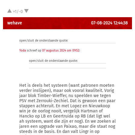
+1/-0
wehave
07-08-2024 12:44:38
open/sluit de onderstaande quote:
Yoda
schreef op
07 augustus 2024 om 09:52
:
open/sluit de onderstaande quote:
Het is deels het systeem (want patronen moeten
verder inslijpen), maar ook vooral kwaliteit. Vorig
jaar blok Timber-Wieffer, nu speelden we tegen
PSV met Zerrouki-Zechiel. Dat is gewoon een paar
stappen achteruit. En met Lopez en Nieuwkoop
win je de oorlog nooit, vergelijk Hartman of
Hancko op LB en Geertruida op RB (dat ligt wel
ah systeem, want die zijn er nog). En we zoeken al
jaren een upgrade van Paixao, maar die staat nog
steeds in de basis. En dan valt Lingr in op