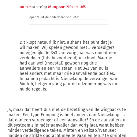
socrates
schreef op
08 augustus 2024 om 13:55
:
open/sluit de onderstaande quote:
Dit klopt natuurlijk niet, althans het punt dat je
wil maken. Wij spelen gewoon met 5 verdedigers
nu eigenlijk. De 343 van vorig jaar was omdat een
verdediger (luts bijvoorbeeld) inschoof. Maar je
had dan wel (meestal) gewoon nog drie
aanvallers en een 10 staan. Het 343 van nu is
heel anders met maar drie aanvallende posities.
In namen gedacht is Nieuwkoop de vervanger van
Minteh, hetgeen vorig jaar de uitzondering was en
nu de regel is.
ja, maar dat heeft dus met de bezetting van de wingbacks te
maken. Een type Frimpong is heel anders dan Nieuwkoop. Is
dat dan een verdediger of een aanvaller? En de aanvallers in
dit systeem zijn méér aanvaller dan vorig jaar, want hebben
minder verdedigende taken. Minteh en Paixao/Ivanusec
hadden de strikte opdracht mee te gaan en terug te sprinten