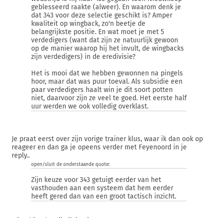
geblesseerd raakte (alweer). En waarom denk je
dat 343 voor deze selectie geschikt is? Amper
kwaliteit op wingback, zo'n beetje de
belangrijkste positie. En wat moet je met 5
verdedigers (want dat zijn ze natuurlijk gewoon
op de manier waarop hij het invult, de wingbacks
zijn verdedigers) in de eredivisie?
Het is mooi dat we hebben gewonnen na pingels
hoor, maar dat was puur toeval. Als subsidie een
paar verdedigers haalt win je dit soort potten
niet, daarvoor zijn ze veel te goed. Het eerste half
uur werden we ook volledig overklast.
Je praat eerst over zijn vorige trainer klus, waar ik dan ook op
reageer en dan ga je opeens verder met Feyenoord in je
reply..
open/sluit de onderstaande quote:
Zijn keuze voor 343 getuigt eerder van het
vasthouden aan een systeem dat hem eerder
heeft gered dan van een groot tactisch inzicht.