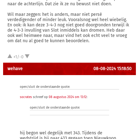
naar de achterlijn. Dat zie ik ze nu bewust niet doen.
Wil maar zeggen: het is anders, maar niet persé
verdedigender of minder leuk. Vooralsnog wel heel wiebelig.
En ook: ik kan deze 3-4-3 nog niet goed doorgronden terwijl ik
de 4-3-3 invulling van Slot inmiddels kan dromen. Heb daar
ook wel heimwee naar, maar vind het ook echt veel te vroeg
om dat nu al goed te kunnen beoordelen.
+1/-0
wehave
08-08-2024 15:18:50
open/sluit de onderstaande quote:
socrates
schreef op
08 augustus 2024 om 13:12
:
open/sluit de onderstaande quote:
hij begon wel degelijk met 343. Tijdens de
wedstrijd is hij naar 433 gegaan toen Nieuwkoop