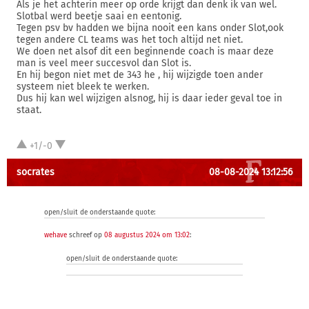
Als je het achterin meer op orde krijgt dan denk ik van wel.
Slotbal werd beetje saai en eentonig.
Tegen psv bv hadden we bijna nooit een kans onder Slot,ook
tegen andere CL teams was het toch altijd net niet.
We doen net alsof dit een beginnende coach is maar deze
man is veel meer succesvol dan Slot is.
En hij begon niet met de 343 he , hij wijzigde toen ander
systeem niet bleek te werken.
Dus hij kan wel wijzigen alsnog, hij is daar ieder geval toe in
staat.
+1/-0
socrates
08-08-2024 13:12:56
open/sluit de onderstaande quote:
wehave
schreef op
08 augustus 2024 om 13:02
:
open/sluit de onderstaande quote: