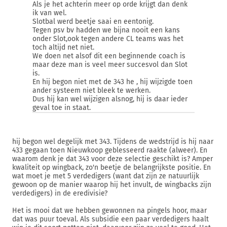
Als je het achterin meer op orde krijgt dan denk
ik van wel.
Slotbal werd beetje saai en eentonig.
Tegen psv bv hadden we bijna nooit een kans
onder Slot,ook tegen andere CL teams was het
toch altijd net niet.
We doen net alsof dit een beginnende coach is
maar deze man is veel meer succesvol dan Slot
is.
En hij begon niet met de 343 he , hij wijzigde toen
ander systeem niet bleek te werken.
Dus hij kan wel wijzigen alsnog, hij is daar ieder
geval toe in staat.
hij begon wel degelijk met 343. Tijdens de wedstrijd is hij naar
433 gegaan toen Nieuwkoop geblesseerd raakte (alweer). En
waarom denk je dat 343 voor deze selectie geschikt is? Amper
kwaliteit op wingback, zo'n beetje de belangrijkste positie. En
wat moet je met 5 verdedigers (want dat zijn ze natuurlijk
gewoon op de manier waarop hij het invult, de wingbacks zijn
verdedigers) in de eredivisie?
Het is mooi dat we hebben gewonnen na pingels hoor, maar
dat was puur toeval. Als subsidie een paar verdedigers haalt