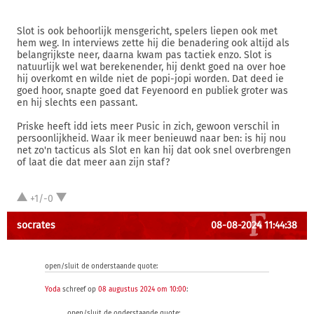
Slot is ook behoorlijk mensgericht, spelers liepen ook met
hem weg. In interviews zette hij die benadering ook altijd als
belangrijkste neer, daarna kwam pas tactiek enzo. Slot is
natuurlijk wel wat berekenender, hij denkt goed na over hoe
hij overkomt en wilde niet de popi-jopi worden. Dat deed ie
goed hoor, snapte goed dat Feyenoord en publiek groter was
en hij slechts een passant.
Priske heeft idd iets meer Pusic in zich, gewoon verschil in
persoonlijkheid. Waar ik meer benieuwd naar ben: is hij nou
net zo'n tacticus als Slot en kan hij dat ook snel overbrengen
of laat die dat meer aan zijn staf?
+1/-0
socrates
08-08-2024 11:44:38
open/sluit de onderstaande quote:
Yoda
schreef op
08 augustus 2024 om 10:00
:
open/sluit de onderstaande quote: