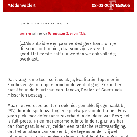
MIddenveldert
08-08-2024 13:39:06
open/sluit de onderstaande quote:
socrates
schreef op
08 augustus 2024 om 13:12
:
(...)Als subsidie een paar verdedigers haalt win je
dit soort potten niet, daarvoor zijn ze veel te
goed. Het eerste half uur werden we ook volledig
overklast.
Dat vraag ik me toch serieus af. Ja, kwalitatief lopen er in
Eindhoven geen toppers rond in de verdediging. Er komt er
niet één in de buurt van een Hancko, Beelen of Geertruida.
Misschien Boscagli.
Maar het wordt ze achterin ook niet gemakkelijk gemaakt bij
PSV, door de spelopvatting en speelwijze van de trainer. Er is
geen plek voor defensieve zekerheid in de ideen van Bosz; het
is full-press, 1-1 en met enorme ruimte in de rug. En als het
dan fout gaat, is er vrij zelden een tactische rechtvaardiging;
dat het ontstaan van kansen bij de tegenstander vrijwel
inherent is aan de speelwijze komt in het hoofd van Bosz niet