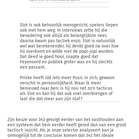
Slot is ook behoorlijk mensgericht, spelers liepen
ook met hem weg. In interviews zette hij die
benadering ook altijd als belangrijkste neer,
daarna kwam pas tactiek enzo. Slot is natuurlijk
wel wat berekenender, hij denkt goed na over hoe
hij overkomt en wilde niet de popi-jopi worden.
Dat deed ie goed hoor, snapte goed dat
Feyenoord en publiek groter was en hij slechts
een passant.
Priske heeft idd iets meer Pusic in zich, gewoon
verschil in persoonlijkheid. Waar ik meer
benieuwd naar ben: is hij nou net zo'n tacticus
als Slot en kan hij dat ook snel overbrengen of
laat die dat meer aan zijn staf?
Zijn keuze voor 343 getuigt eerder van het vasthouden aan
een systeem dat hem eerder heeft gered dan van een groot
tactisch inzicht. Als je onze selectie analyseert kan je
onmogelijk tot de conclusie komen dat 343 het ideale