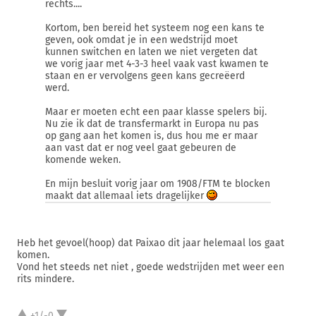
rechts....
Kortom, ben bereid het systeem nog een kans te
geven, ook omdat je in een wedstrijd moet
kunnen switchen en laten we niet vergeten dat
we vorig jaar met 4-3-3 heel vaak vast kwamen te
staan en er vervolgens geen kans gecreëerd
werd.
Maar er moeten echt een paar klasse spelers bij.
Nu zie ik dat de transfermarkt in Europa nu pas
op gang aan het komen is, dus hou me er maar
aan vast dat er nog veel gaat gebeuren de
komende weken.
En mijn besluit vorig jaar om 1908/FTM te blocken
maakt dat allemaal iets dragelijker
Heb het gevoel(hoop) dat Paixao dit jaar helemaal los gaat
komen.
Vond het steeds net niet , goede wedstrijden met weer een
rits mindere.
+1/-0