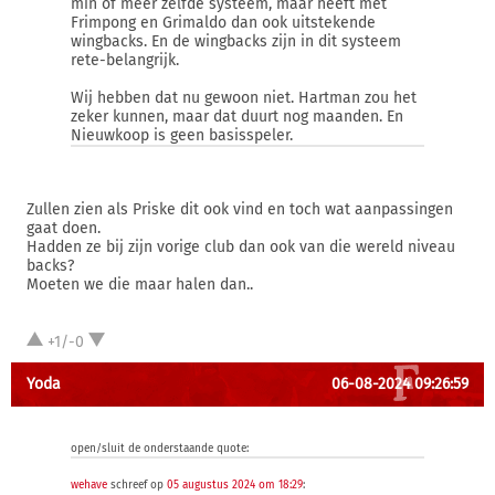
min of meer zelfde systeem, maar heeft met
Frimpong en Grimaldo dan ook uitstekende
wingbacks. En de wingbacks zijn in dit systeem
rete-belangrijk.
Wij hebben dat nu gewoon niet. Hartman zou het
zeker kunnen, maar dat duurt nog maanden. En
Nieuwkoop is geen basisspeler.
Zullen zien als Priske dit ook vind en toch wat aanpassingen
gaat doen.
Hadden ze bij zijn vorige club dan ook van die wereld niveau
backs?
Moeten we die maar halen dan..
+1/-0
Yoda
06-08-2024 09:26:59
open/sluit de onderstaande quote:
wehave
schreef op
05 augustus 2024 om 18:29
: