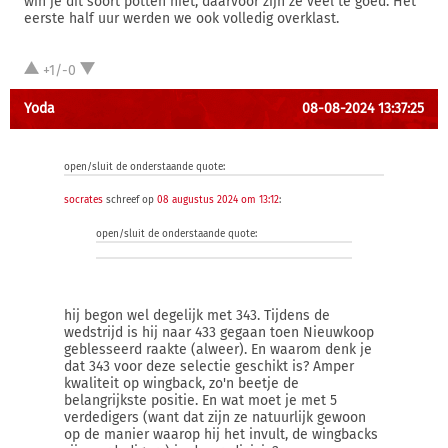
win je dit soort potten niet, daarvoor zijn ze veel te goed. Het
eerste half uur werden we ook volledig overklast.
+1/-0
Yoda
08-08-2024 13:37:25
open/sluit de onderstaande quote:
socrates
schreef op
08 augustus 2024 om 13:12
:
open/sluit de onderstaande quote:
hij begon wel degelijk met 343. Tijdens de
wedstrijd is hij naar 433 gegaan toen Nieuwkoop
geblesseerd raakte (alweer). En waarom denk je
dat 343 voor deze selectie geschikt is? Amper
kwaliteit op wingback, zo'n beetje de
belangrijkste positie. En wat moet je met 5
verdedigers (want dat zijn ze natuurlijk gewoon
op de manier waarop hij het invult, de wingbacks