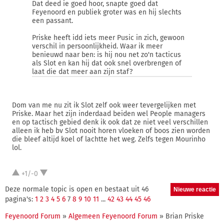
Dat deed ie goed hoor, snapte goed dat
Feyenoord en publiek groter was en hij slechts
een passant.
Priske heeft idd iets meer Pusic in zich, gewoon
verschil in persoonlijkheid. Waar ik meer
benieuwd naar ben: is hij nou net zo'n tacticus
als Slot en kan hij dat ook snel overbrengen of
laat die dat meer aan zijn staf?
Dom van me nu zit ik Slot zelf ook weer tevergelijken met
Priske. Maar het zijn inderdaad beiden wel People managers
en op tactisch gebied denk ik ook dat ze niet veel verschillen
alleen ik heb bv Slot nooit horen vloeken of boos zien worden
die bleef altijd koel of lachtte het weg. Zelfs tegen Mourinho
lol.
+1/-0
Deze normale topic is open en bestaat uit 46
pagina's:
1
2
3
4
5
6
7
8
9
10
11
...
42
43
44
45
46
Feyenoord Forum
»
Algemeen Feyenoord Forum
» Brian Priske