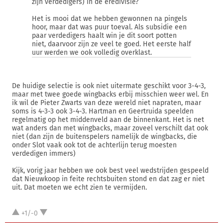
zijn verdedigers) in de eredivisie?
Het is mooi dat we hebben gewonnen na pingels
hoor, maar dat was puur toeval. Als subsidie een
paar verdedigers haalt win je dit soort potten
niet, daarvoor zijn ze veel te goed. Het eerste half
uur werden we ook volledig overklast.
De huidige selectie is ook niet uitermate geschikt voor 3-4-3,
maar met twee goede wingbacks erbij misschien weer wel. En
ik wil de Pieter Zwarts van deze wereld niet napraten, maar
soms is 4-3-3 ook 3-4-3. Hartman en Geertruida speelden
regelmatig op het middenveld aan de binnenkant. Het is net
wat anders dan met wingbacks, maar zoveel verschilt dat ook
niet (dan zijn de buitenspelers namelijk de wingbacks, die
onder Slot vaak ook tot de achterlijn terug moesten
verdedigen immers)
Kijk, vorig jaar hebben we ook best veel wedstrijden gespeeld
dat Nieuwkoop in feite rechtsbuiten stond en dat zag er niet
uit. Dat moeten we echt zien te vermijden.
+1/-0