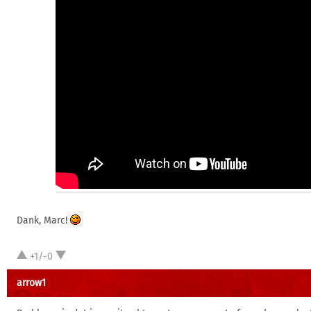
Dank, Marc!
+1/-0
arrow1