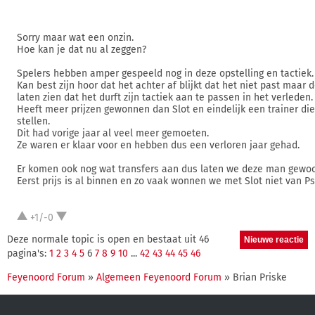
Sorry maar wat een onzin.
Hoe kan je dat nu al zeggen?
Spelers hebben amper gespeeld nog in deze opstelling en tactiek.
Kan best zijn hoor dat het achter af blijkt dat het niet past maar d
laten zien dat het durft zijn tactiek aan te passen in het verleden.
Heeft meer prijzen gewonnen dan Slot en eindelijk een trainer die
stellen.
Dit had vorige jaar al veel meer gemoeten.
Ze waren er klaar voor en hebben dus een verloren jaar gehad.
Er komen ook nog wat transfers aan dus laten we deze man gewoo
Eerst prijs is al binnen en zo vaak wonnen we met Slot niet van Psv
+1/-0
Deze normale topic is open en bestaat uit 46
pagina's:
1
2
3
4
5
6
7
8
9
10
...
42
43
44
45
46
Feyenoord Forum
»
Algemeen Feyenoord Forum
» Brian Priske