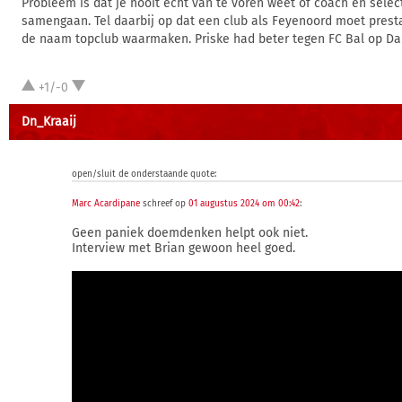
Probleem is dat je nooit echt van te voren weet of coach en sele
samengaan. Tel daarbij op dat een club als Feyenoord moet presta
de naam topclub waarmaken. Priske had beter tegen FC Bal op Da
+1/-0
Dn_Kraaij
open/sluit de onderstaande quote:
Marc Acardipane
schreef op
01 augustus 2024 om 00:42
:
Geen paniek doemdenken helpt ook niet.
Interview met Brian gewoon heel goed.