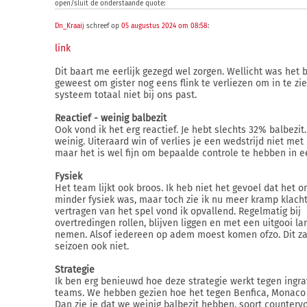
open/sluit de onderstaande quote:
Dn_Kraaij
schreef op
05 augustus 2024 om 08:58
:
link
Dit baart me eerlijk gezegd wel zorgen. Wellicht was het 
geweest om gister nog eens flink te verliezen om in te zie
systeem totaal niet bij ons past.
Reactief - weinig balbezit
Ook vond ik het erg reactief. Je hebt slechts 32% balbezit.
weinig. Uiteraard win of verlies je een wedstrijd niet met 
maar het is wel fijn om bepaalde controle te hebben in e
Fysiek
Het team lijkt ook broos. Ik heb niet het gevoel dat het o
minder fysiek was, maar toch zie ik nu meer kramp klach
vertragen van het spel vond ik opvallend. Regelmatig bij
overtredingen rollen, blijven liggen en met een uitgooi lan
nemen. Alsof iedereen op adem moest komen ofzo. Dit zag
seizoen ook niet.
Strategie
Ik ben erg benieuwd hoe deze strategie werkt tegen ingr
teams. We hebben gezien hoe het tegen Benfica, Monaco 
Dan zie je dat we weinig balbezit hebben, soort counterv