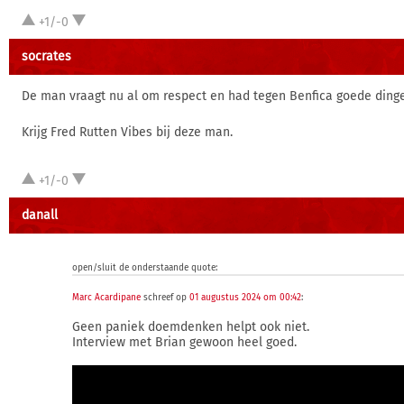
+1/-0
socrates
De man vraagt nu al om respect en had tegen Benfica goede dinge
Krijg Fred Rutten Vibes bij deze man.
+1/-0
danall
open/sluit de onderstaande quote:
Marc Acardipane
schreef op
01 augustus 2024 om 00:42
:
Geen paniek doemdenken helpt ook niet.
Interview met Brian gewoon heel goed.