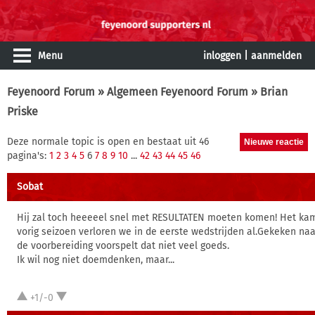
Menu
inloggen
|
aanmelden
Feyenoord Forum
»
Algemeen Feyenoord Forum
» Brian
Priske
Deze normale topic is open en bestaat uit 46
pagina's:
1
2
3
4
5
6
7
8
9
10
...
42
43
44
45
46
Sobat
Hij zal toch heeeeel snel met RESULTATEN moeten komen! Het k
vorig seizoen verloren we in de eerste wedstrijden al.Gekeken naa
de voorbereiding voorspelt dat niet veel goeds.
Ik wil nog niet doemdenken, maar...
+1/-0