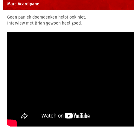
Marc Acardipane
Geen paniek doemdenken helpt ook niet.
Interview met Brian gewoon heel goed.