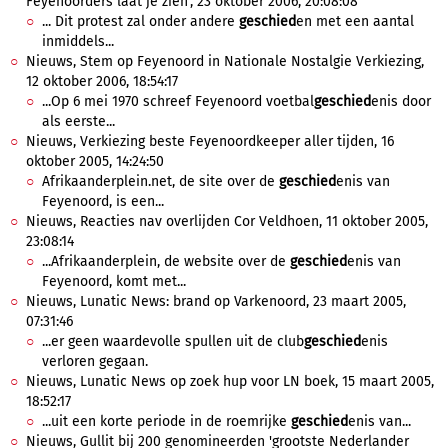
Feyenoorders laat je zien', 23 oktober 2006, 20:08:08
... Dit protest zal onder andere
geschied
en met een aantal
inmiddels...
Nieuws, Stem op Feyenoord in Nationale Nostalgie Verkiezing,
12 oktober 2006, 18:54:17
...Op 6 mei 1970 schreef Feyenoord voetbal
geschied
enis door
als eerste...
Nieuws, Verkiezing beste Feyenoordkeeper aller tijden, 16
oktober 2005, 14:24:50
Afrikaanderplein.net, de site over de
geschied
enis van
Feyenoord, is een...
Nieuws, Reacties nav overlijden Cor Veldhoen, 11 oktober 2005,
23:08:14
...Afrikaanderplein, de website over de
geschied
enis van
Feyenoord, komt met...
Nieuws, Lunatic News: brand op Varkenoord, 23 maart 2005,
07:31:46
...er geen waardevolle spullen uit de club
geschied
enis
verloren gegaan.
Nieuws, Lunatic News op zoek hup voor LN boek, 15 maart 2005,
18:52:17
...uit een korte periode in de roemrijke
geschied
enis van...
Nieuws, Gullit bij 200 genomineerden 'grootste Nederlander