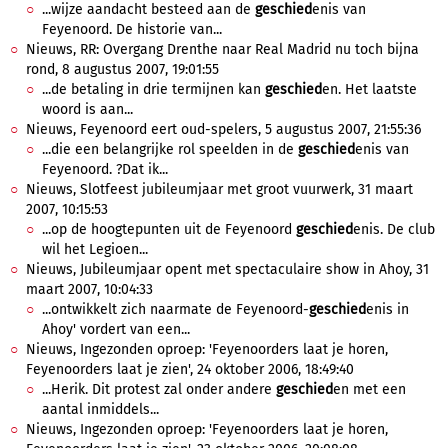
...wijze aandacht besteed aan de
geschied
enis van
Feyenoord. De historie van...
Nieuws, RR: Overgang Drenthe naar Real Madrid nu toch bijna
rond, 8 augustus 2007, 19:01:55
...de betaling in drie termijnen kan
geschied
en. Het laatste
woord is aan...
Nieuws, Feyenoord eert oud-spelers, 5 augustus 2007, 21:55:36
...die een belangrijke rol speelden in de
geschied
enis van
Feyenoord. ?Dat ik...
Nieuws, Slotfeest jubileumjaar met groot vuurwerk, 31 maart
2007, 10:15:53
...op de hoogtepunten uit de Feyenoord
geschied
enis. De club
wil het Legioen...
Nieuws, Jubileumjaar opent met spectaculaire show in Ahoy, 31
maart 2007, 10:04:33
...ontwikkelt zich naarmate de Feyenoord-
geschied
enis in
Ahoy' vordert van een...
Nieuws, Ingezonden oproep: 'Feyenoorders laat je horen,
Feyenoorders laat je zien', 24 oktober 2006, 18:49:40
...Herik. Dit protest zal onder andere
geschied
en met een
aantal inmiddels...
Nieuws, Ingezonden oproep: 'Feyenoorders laat je horen,