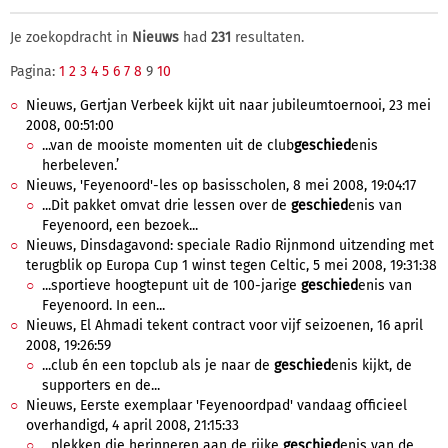
Je zoekopdracht in
Nieuws
had
231
resultaten.
Pagina:
1
2
3
4
5
6
7
8
9
10
Nieuws, Gertjan Verbeek kijkt uit naar jubileumtoernooi, 23 mei
2008, 00:51:00
...van de mooiste momenten uit de club
geschied
enis
herbeleven.’
Nieuws, 'Feyenoord'-les op basisscholen, 8 mei 2008, 19:04:17
...Dit pakket omvat drie lessen over de
geschied
enis van
Feyenoord, een bezoek...
Nieuws, Dinsdagavond: speciale Radio Rijnmond uitzending met
terugblik op Europa Cup 1 winst tegen Celtic, 5 mei 2008, 19:31:38
...sportieve hoogtepunt uit de 100-jarige
geschied
enis van
Feyenoord. In een...
Nieuws, El Ahmadi tekent contract voor vijf seizoenen, 16 april
2008, 19:26:59
...club én een topclub als je naar de
geschied
enis kijkt, de
supporters en de...
Nieuws, Eerste exemplaar 'Feyenoordpad' vandaag officieel
overhandigd, 4 april 2008, 21:15:33
...plekken die herinneren aan de rijke
geschied
enis van de