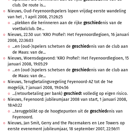
club. De route is...
Nieuws, Oud-Feyenoordspelers lopen vrijdag eerste wandeling
van het , 1 april 2008, 21:26:25
...plekken die herinneren aan de rijke
geschied
enis van de
voetbalclub. De...
Nieuws, 22.50 uur: 'KRO Profiel': Het Feyenoordlegioen, 16 januari
2008, 22:36:03
...en (oud-)spelers schetsen de
geschied
enis van de club aan
de Maas: van de...
Nieuws, Woensdagavond: 'KRO Profiel': Het Feyenoordlegioen, 15
januari 2008, 19:05:29
...en (oud-)spelers schetsen de
geschied
enis van de club aan
de Maas: van de...
Nieuws, Terugbetalingsregeling Feyenoord-AZ tot de 14e
mogelijk, 7 januari 2008, 19:04:56
...(retourbetaling per bank)
geschied
t volledig op eigen risico.
Nieuws, Feyenoord: jubileumjaar 2008 van start, 1 januari 2008,
18:40:22
...teruggeblikt op de hoogtepunten uit de
geschied
enis van
Feyenoord.
Nieuws, Jan Smit, Gerry and the Pacemakers en Lee Towers op
eerste evenement jubileumjaar, 18 september 2007, 22:56:11