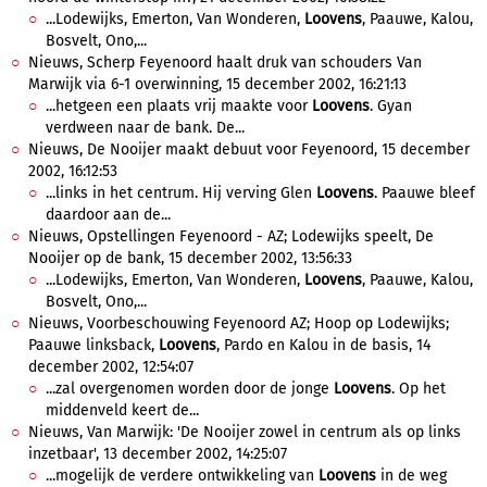
...Lodewijks, Emerton, Van Wonderen,
Loovens
, Paauwe, Kalou,
Bosvelt, Ono,...
Nieuws, Scherp Feyenoord haalt druk van schouders Van
Marwijk via 6-1 overwinning, 15 december 2002, 16:21:13
...hetgeen een plaats vrij maakte voor
Loovens
. Gyan
verdween naar de bank. De...
Nieuws, De Nooijer maakt debuut voor Feyenoord, 15 december
2002, 16:12:53
...links in het centrum. Hij verving Glen
Loovens
. Paauwe bleef
daardoor aan de...
Nieuws, Opstellingen Feyenoord - AZ; Lodewijks speelt, De
Nooijer op de bank, 15 december 2002, 13:56:33
...Lodewijks, Emerton, Van Wonderen,
Loovens
, Paauwe, Kalou,
Bosvelt, Ono,...
Nieuws, Voorbeschouwing Feyenoord AZ; Hoop op Lodewijks;
Paauwe linksback,
Loovens
, Pardo en Kalou in de basis, 14
december 2002, 12:54:07
...zal overgenomen worden door de jonge
Loovens
. Op het
middenveld keert de...
Nieuws, Van Marwijk: 'De Nooijer zowel in centrum als op links
inzetbaar', 13 december 2002, 14:25:07
...mogelijk de verdere ontwikkeling van
Loovens
in de weg