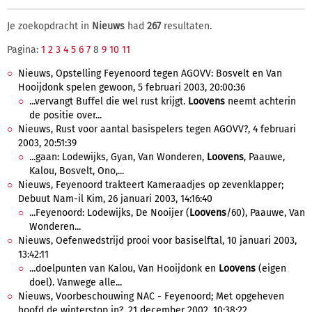
Je zoekopdracht in
Nieuws
had
267
resultaten.
Pagina:
1
2
3
4
5
6
7
8
9
10
11
Nieuws, Opstelling Feyenoord tegen AGOVV: Bosvelt en Van
Hooijdonk spelen gewoon, 5 februari 2003, 20:00:36
...vervangt Buffel die wel rust krijgt.
Loovens
neemt achterin
de positie over...
Nieuws, Rust voor aantal basispelers tegen AGOVV?, 4 februari
2003, 20:51:39
...gaan: Lodewijks, Gyan, Van Wonderen,
Loovens
, Paauwe,
Kalou, Bosvelt, Ono,...
Nieuws, Feyenoord trakteert Kameraadjes op zevenklapper;
Debuut Nam-il Kim, 26 januari 2003, 14:16:40
...Feyenoord: Lodewijks, De Nooijer (
Loovens
/60), Paauwe, Van
Wonderen...
Nieuws, Oefenwedstrijd prooi voor basiselftal, 10 januari 2003,
13:42:11
...doelpunten van Kalou, Van Hooijdonk en
Loovens
(eigen
doel). Vanwege alle...
Nieuws, Voorbeschouwing NAC - Feyenoord; Met opgeheven
hoofd de winterstop in?, 21 december 2002, 10:38:22