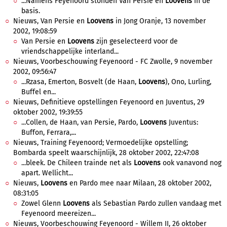
...Namens Feyenoord stonden Van Persie en
Loovens
in de
basis.
Nieuws, Van Persie en
Loovens
in Jong Oranje, 13 november
2002, 19:08:59
Van Persie en
Loovens
zijn geselecteerd voor de
vriendschappelijke interland...
Nieuws, Voorbeschouwing Feyenoord - FC Zwolle, 9 november
2002, 09:56:47
...Rzasa, Emerton, Bosvelt (de Haan,
Loovens
), Ono, Lurling,
Buffel en...
Nieuws, Definitieve opstellingen Feyenoord en Juventus, 29
oktober 2002, 19:39:55
...Collen, de Haan, van Persie, Pardo,
Loovens
Juventus:
Buffon, Ferrara,...
Nieuws, Training Feyenoord; Vermoedelijke opstelling;
Bombarda speelt waarschijnlijk, 28 oktober 2002, 22:47:08
...bleek. De Chileen trainde net als
Loovens
ook vanavond nog
apart. Wellicht...
Nieuws,
Loovens
en Pardo mee naar Milaan, 28 oktober 2002,
08:31:05
Zowel Glenn
Loovens
als Sebastian Pardo zullen vandaag met
Feyenoord meereizen...
Nieuws, Voorbeschouwing Feyenoord - Willem II, 26 oktober