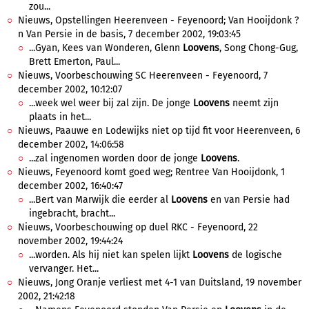
zou...
Nieuws, Opstellingen Heerenveen - Feyenoord; Van Hooijdonk ?
n Van Persie in de basis, 7 december 2002, 19:03:45
...Gyan, Kees van Wonderen, Glenn
Loovens
, Song Chong-Gug,
Brett Emerton, Paul...
Nieuws, Voorbeschouwing SC Heerenveen - Feyenoord, 7
december 2002, 10:12:07
...week wel weer bij zal zijn. De jonge
Loovens
neemt zijn
plaats in het...
Nieuws, Paauwe en Lodewijks niet op tijd fit voor Heerenveen, 6
december 2002, 14:06:58
...zal ingenomen worden door de jonge
Loovens
.
Nieuws, Feyenoord komt goed weg; Rentree Van Hooijdonk, 1
december 2002, 16:40:47
...Bert van Marwijk die eerder al
Loovens
en van Persie had
ingebracht, bracht...
Nieuws, Voorbeschouwing op duel RKC - Feyenoord, 22
november 2002, 19:44:24
...worden. Als hij niet kan spelen lijkt
Loovens
de logische
vervanger. Het...
Nieuws, Jong Oranje verliest met 4-1 van Duitsland, 19 november
2002, 21:42:18