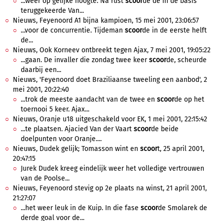
...weer op gelijke hoogte. Na rust
scoor
de de in de basis
teruggekeerde Van...
Nieuws, Feyenoord A1 bijna kampioen, 15 mei 2001, 23:06:57
...voor de concurrentie. Tijdeman
scoor
de in de eerste helft
de...
Nieuws, Ook Korneev ontbreekt tegen Ajax, 7 mei 2001, 19:05:22
...gaan. De invaller die zondag twee keer
scoor
de, scheurde
daarbij een...
Nieuws, 'Feyenoord doet Braziliaanse tweeling een aanbod', 2
mei 2001, 20:22:40
...trok de meeste aandacht van de twee en
scoor
de op het
toernooi 5 keer. Ajax...
Nieuws, Oranje u18 uitgeschakeld voor EK, 1 mei 2001, 22:15:42
...te plaatsen. Ajacied Van der Vaart
scoor
de beide
doelpunten voor Oranje....
Nieuws, Dudek gelijk; Tomasson wint en
scoor
t, 25 april 2001,
20:47:15
Jurek Dudek kreeg eindelijk weer het volledige vertrouwen
van de Poolse...
Nieuws, Feyenoord stevig op 2e plaats na winst, 21 april 2001,
21:27:07
...het weer leuk in de Kuip. In die fase
scoor
de Smolarek de
derde goal voor de...