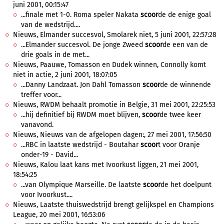
juni 2001, 00:15:47
...finale met 1-0. Roma speler Nakata
scoor
de de enige goal
van de wedstrijd....
Nieuws, Elmander succesvol, Smolarek niet, 5 juni 2001, 22:57:28
...Elmander succesvol. De jonge Zweed
scoor
de een van de
drie goals in de met...
Nieuws, Paauwe, Tomasson en Dudek winnen, Connolly komt
niet in actie, 2 juni 2001, 18:07:05
...Danny Landzaat. Jon Dahl Tomasson
scoor
de de winnende
treffer voor...
Nieuws, RWDM behaalt promotie in Belgie, 31 mei 2001, 22:25:53
...hij definitief bij RWDM moet blijven,
scoor
de twee keer
vanavond.
Nieuws, Nieuws van de afgelopen dagen:, 27 mei 2001, 17:56:50
...RBC in laatste wedstrijd - Boutahar
scoor
t voor Oranje
onder-19 - David...
Nieuws, Kalou laat kans met Ivoorkust liggen, 21 mei 2001,
18:54:25
...van Olympique Marseille. De laatste
scoor
de het doelpunt
voor Ivoorkust....
Nieuws, Laatste thuiswedstrijd brengt gelijkspel en Champions
League, 20 mei 2001, 16:53:06