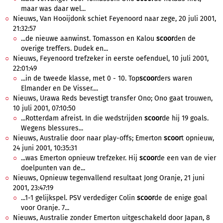
maar was daar wel...
Nieuws, Van Hooijdonk schiet Feyenoord naar zege, 20 juli 2001,
21:32:57
...de nieuwe aanwinst. Tomasson en Kalou
scoor
den de
overige treffers. Dudek en...
Nieuws, Feyenoord trefzeker in eerste oefenduel, 10 juli 2001,
22:01:49
...in de tweede klasse, met 0 - 10. Top
scoor
ders waren
Elmander en De Visser....
Nieuws, Urawa Reds bevestigt transfer Ono; Ono gaat trouwen,
10 juli 2001, 07:10:50
...Rotterdam afreist. In die wedstrijden
scoor
de hij 19 goals.
Wegens blessures...
Nieuws, Australie door naar play-offs; Emerton
scoor
t opnieuw,
24 juni 2001, 10:35:31
...was Emerton opnieuw trefzeker. Hij
scoor
de een van de vier
doelpunten van de...
Nieuws, Opnieuw tegenvallend resultaat Jong Oranje, 21 juni
2001, 23:47:19
...1-1 gelijkspel. PSV verdediger Colin
scoor
de de enige goal
voor Oranje. 7...
Nieuws, Australie zonder Emerton uitgeschakeld door Japan, 8