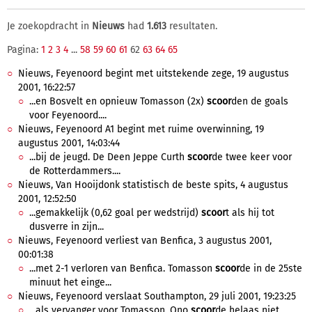
Je zoekopdracht in
Nieuws
had
1.613
resultaten.
Pagina:
1
2
3
4
...
58
59
60
61
62
63
64
65
Nieuws, Feyenoord begint met uitstekende zege, 19 augustus
2001, 16:22:57
...en Bosvelt en opnieuw Tomasson (2x)
scoor
den de goals
voor Feyenoord....
Nieuws, Feyenoord A1 begint met ruime overwinning, 19
augustus 2001, 14:03:44
...bij de jeugd. De Deen Jeppe Curth
scoor
de twee keer voor
de Rotterdammers....
Nieuws, Van Hooijdonk statistisch de beste spits, 4 augustus
2001, 12:52:50
...gemakkelijk (0,62 goal per wedstrijd)
scoor
t als hij tot
dusverre in zijn...
Nieuws, Feyenoord verliest van Benfica, 3 augustus 2001,
00:01:38
...met 2-1 verloren van Benfica. Tomasson
scoor
de in de 25ste
minuut het einge...
Nieuws, Feyenoord verslaat Southampton, 29 juli 2001, 19:23:25
...als vervanger voor Tomasson. Ono
scoor
de helaas niet,