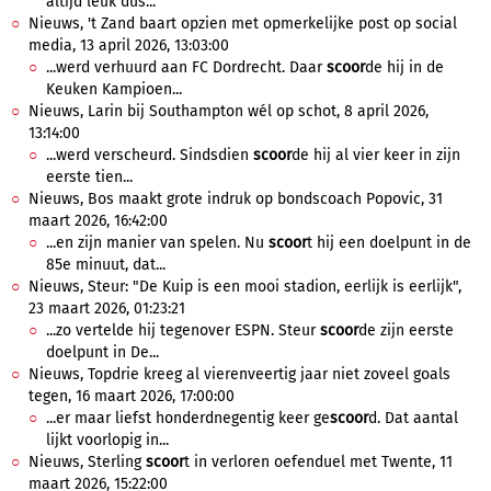
altijd leuk dus...
Nieuws, 't Zand baart opzien met opmerkelijke post op social
media, 13 april 2026, 13:03:00
...werd verhuurd aan FC Dordrecht. Daar
scoor
de hij in de
Keuken Kampioen...
Nieuws, Larin bij Southampton wél op schot, 8 april 2026,
13:14:00
...werd verscheurd. Sindsdien
scoor
de hij al vier keer in zijn
eerste tien...
Nieuws, Bos maakt grote indruk op bondscoach Popovic, 31
maart 2026, 16:42:00
...en zijn manier van spelen. Nu
scoor
t hij een doelpunt in de
85e minuut, dat...
Nieuws, Steur: "De Kuip is een mooi stadion, eerlijk is eerlijk",
23 maart 2026, 01:23:21
...zo vertelde hij tegenover ESPN. Steur
scoor
de zijn eerste
doelpunt in De...
Nieuws, Topdrie kreeg al vierenveertig jaar niet zoveel goals
tegen, 16 maart 2026, 17:00:00
...er maar liefst honderdnegentig keer ge
scoor
d. Dat aantal
lijkt voorlopig in...
Nieuws, Sterling
scoor
t in verloren oefenduel met Twente, 11
maart 2026, 15:22:00