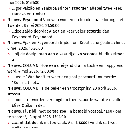
mei 2026, 01:51:00
...Igor Paixão en Yankuba Minteh
scoor
den allebei twee keer,
Hancko en Timber...
Nieuws, Feyenoord Vrouwen winnen en houden aansluiting met
Twente , 8 mei 2026, 21:50:00
...doelsaldo doordat Ajax tien keer vaker
scoor
de dan
Feyenoord. Feyenoord...
Nieuws, Ajax en Feyenoord strijden om Kroatische goalmachine,
6 mei 2026, 15:26:00
...hij de doelpunten aan elkaar rijgt. Zo
scoor
de hij dit seizoen
al...
Nieuws, COLUMN: Hoe een dreigend drama toch een happy end
werd, 4 mei 2026, 12:00:00
...liedje “Wie heeft er weer een goal ge
scoor
d” mijmerde:
"Soms zit het...
Nieuws, COLUMN: Is de beker een troostprijs?, 20 april 2026,
16:55:00
...moest er worden verlengd en toen
scoor
de waratje invaller
Mike Obiku in de...
Nieuws, Plug blij met eerste goal in betaald voetbal: "Leuk om
te scoren", 13 april 2026, 15:14:00
...want dat doe ik niet zo vaak. Als ik
scoor
vind ik dat wel