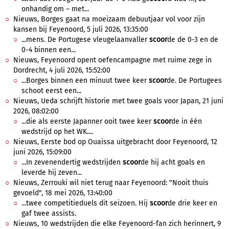
onhandig om – met...
Nieuws, Borges gaat na moeizaam debuutjaar vol voor zijn
kansen bij Feyenoord, 5 juli 2026, 13:35:00
...mens. De Portugese vleugelaanvaller
scoor
de de 0-3 en de
0-4 binnen een...
Nieuws, Feyenoord opent oefencampagne met ruime zege in
Dordrecht, 4 juli 2026, 15:52:00
...Borges binnen een minuut twee keer
scoor
de. De Portugees
schoot eerst een...
Nieuws, Ueda schrijft historie met twee goals voor Japan, 21 juni
2026, 08:02:00
...die als eerste Japanner ooit twee keer
scoor
de in één
wedstrijd op het WK....
Nieuws, Eerste bod op Ouaissa uitgebracht door Feyenoord, 12
juni 2026, 15:09:00
...In zevenendertig wedstrijden
scoor
de hij acht goals en
leverde hij zeven...
Nieuws, Zerrouki wil niet terug naar Feyenoord: "Nooit thuis
gevoeld", 18 mei 2026, 13:40:00
...twee competitieduels dit seizoen. Hij
scoor
de drie keer en
gaf twee assists.
Nieuws, 10 wedstrijden die elke Feyenoord-fan zich herinnert, 9