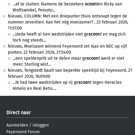
...af te sluiten. Namens de bezoekers
scoor
den Ricky van
Wolfswinkel, Peixoto...
Nieuws, COLUMN: Met een driepunter thuis ontsnapt tegen de
nummer zeventien. Kan het nóg moeizamer? , 23 februari 2026,
11:57:00
...Ueda heeft al tien wedstrijden niet ge
scoor
d en mag zich
toch nog steeds...
Nieuws, Moeizaam winnend Feyenoord zet Ajax en NEC op vijf
punten, 22 februari 2026, 21:54:00
...een speldenprik uit te delen maar ge
scoor
d werd er niet
meer. Sterling wist...
Nieuws, Tengstedt baalt van beperkte speeltijd bij Feyenoord, 21
februari 2026, 16:09:00
...Ik had twee wedstrijden op rij ge
scoor
d tegen Heracles
Almelo en Real Betis....
Direct naar
Aanmelden
/
inloggen
Feyenoord Forum