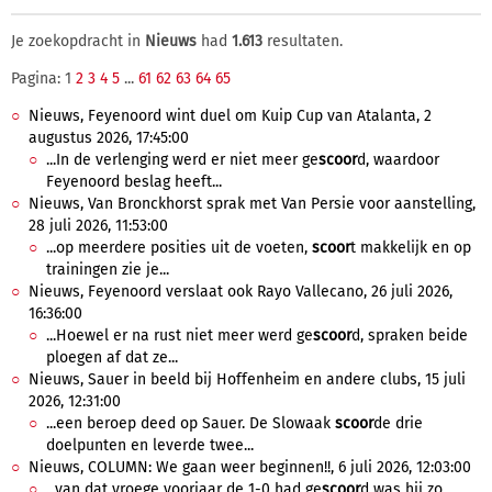
Je zoekopdracht in
Nieuws
had
1.613
resultaten.
Pagina: 1
2
3
4
5
...
61
62
63
64
65
Nieuws, Feyenoord wint duel om Kuip Cup van Atalanta, 2
augustus 2026, 17:45:00
...In de verlenging werd er niet meer ge
scoor
d, waardoor
Feyenoord beslag heeft...
Nieuws, Van Bronckhorst sprak met Van Persie voor aanstelling,
28 juli 2026, 11:53:00
...op meerdere posities uit de voeten,
scoor
t makkelijk en op
trainingen zie je...
Nieuws, Feyenoord verslaat ook Rayo Vallecano, 26 juli 2026,
16:36:00
...Hoewel er na rust niet meer werd ge
scoor
d, spraken beide
ploegen af dat ze...
Nieuws, Sauer in beeld bij Hoffenheim en andere clubs, 15 juli
2026, 12:31:00
...een beroep deed op Sauer. De Slowaak
scoor
de drie
doelpunten en leverde twee...
Nieuws, COLUMN: We gaan weer beginnen!!, 6 juli 2026, 12:03:00
...van dat vroege voorjaar de 1-0 had ge
scoor
d was hij zo