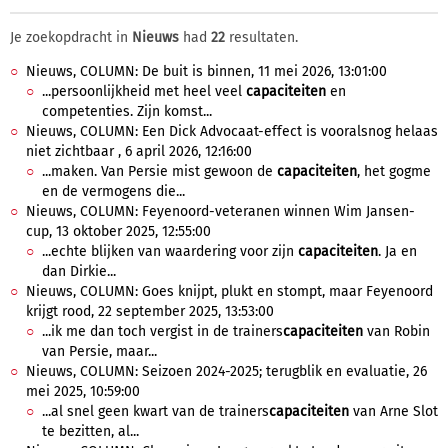
Je zoekopdracht in
Nieuws
had
22
resultaten.
Nieuws, COLUMN: De buit is binnen, 11 mei 2026, 13:01:00
...persoonlijkheid met heel veel
capaciteiten
en
competenties. Zijn komst...
Nieuws, COLUMN: Een Dick Advocaat-effect is vooralsnog helaas
niet zichtbaar , 6 april 2026, 12:16:00
...maken. Van Persie mist gewoon de
capaciteiten
, het gogme
en de vermogens die...
Nieuws, COLUMN: Feyenoord-veteranen winnen Wim Jansen-
cup, 13 oktober 2025, 12:55:00
...echte blijken van waardering voor zijn
capaciteiten
. Ja en
dan Dirkie...
Nieuws, COLUMN: Goes knijpt, plukt en stompt, maar Feyenoord
krijgt rood, 22 september 2025, 13:53:00
...ik me dan toch vergist in de trainers
capaciteiten
van Robin
van Persie, maar...
Nieuws, COLUMN: Seizoen 2024-2025; terugblik en evaluatie, 26
mei 2025, 10:59:00
...al snel geen kwart van de trainers
capaciteiten
van Arne Slot
te bezitten, al...