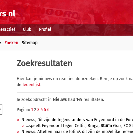
teractief
Club
Profiel
e
Zoeken
Sitemap
Zoekresultaten
Hier kan je nieuws en reacties doorzoeken. Ben je op zoek na
de
ledenlijst
.
Je zoekopdracht in
Nieuws
had
149
resultaten.
Pagina:
1
2
3
4
5
6
Nieuws, Dit zijn de tegenstanders van Feyenoord in de Eur
...speelt Feyenoord tegen Celtic, Braga,
Sturm
Graz, FC St
Nieuws, Aftellen naar de loting, dit zijn de mogelijke teg