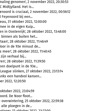
 maling genomen', 2 november 2022, 20:30:53
 Midtjylland. Het is...
noord is cruciaal, 2 november 2022, 00:56:12
l Feyenoord bij een...
au, 31 oktober 2022, 12:00:00
ee in de eigen Kuip...
 in Oostenrijk', 28 oktober 2022, 13:48:00
 binnen als buiten het...
an', 28 oktober 2022, 11:46:49
or in de 93e minuut de...
meer', 28 oktober 2022, 11:40:45
ijn verhaal bij...
n', 28 oktober 2022, 11:39:50
een doelpunt in de 93e...
eague slinken, 27 oktober 2022, 23:13:14
nks een handvol kansen...
er 2022, 12:20:50
oktober 2022, 23:04:59
ord. De Noor floot...
overwintering, 25 oktober 2022, 22:59:38
alle ploegen in de...
loper, 13 oktober 2022, 23:27:00