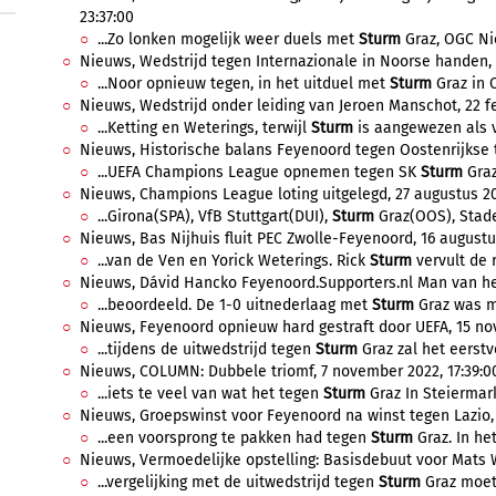
23:37:00
...Zo lonken mogelijk weer duels met
Sturm
Graz, OGC Nic
Nieuws, Wedstrijd tegen Internazionale in Noorse handen, 
...Noor opnieuw tegen, in het uitduel met
Sturm
Graz in O
Nieuws, Wedstrijd onder leiding van Jeroen Manschot, 22 feb
...Ketting en Weterings, terwijl
Sturm
is aangewezen als vie
Nieuws, Historische balans Feyenoord tegen Oostenrijkse 
...UEFA Champions League opnemen tegen SK
Sturm
Graz
Nieuws, Champions League loting uitgelegd, 27 augustus 20
...Girona(SPA), VfB Stuttgart(DUI),
Sturm
Graz(OOS), Stade
Nieuws, Bas Nijhuis fluit PEC Zwolle-Feyenoord, 16 augustus
...van de Ven en Yorick Weterings. Rick
Sturm
vervult de r
Nieuws, Dávid Hancko Feyenoord.Supporters.nl Man van het 
...beoordeeld. De 1-0 uitnederlaag met
Sturm
Graz was m
Nieuws, Feyenoord opnieuw hard gestraft door UEFA, 15 no
...tijdens de uitwedstrijd tegen
Sturm
Graz zal het eerstv
Nieuws, COLUMN: Dubbele triomf, 7 november 2022, 17:39:0
...iets te veel van wat het tegen
Sturm
Graz In Steiermark 
Nieuws, Groepswinst voor Feyenoord na winst tegen Lazio,
...een voorsprong te pakken had tegen
Sturm
Graz. In het
Nieuws, Vermoedelijke opstelling: Basisdebuut voor Mats W
...vergelijking met de uitwedstrijd tegen
Sturm
Graz moet 