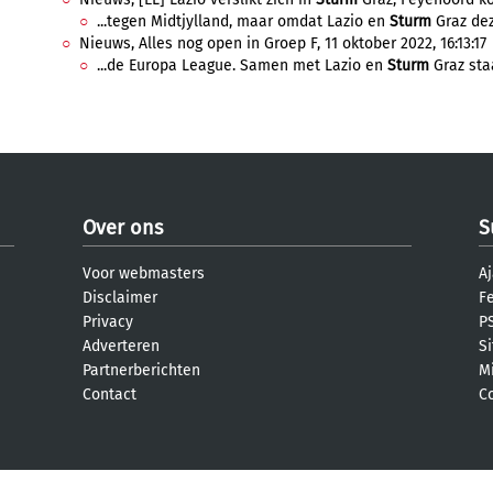
...tegen Midtjylland, maar omdat Lazio en
Sturm
Graz deze
Nieuws, Alles nog open in Groep F, 11 oktober 2022, 16:13:17
...de Europa League. Samen met Lazio en
Sturm
Graz staa
Over ons
S
Voor webmasters
Aj
Disclaimer
F
Privacy
PS
Adverteren
S
Partnerberichten
M
Contact
C