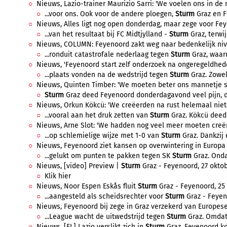
Nieuws, Lazio-trainer Maurizio Sarri: 'We voelen ons in de
...voor ons. Ook voor de andere ploegen,
Sturm
Graz en FC
Nieuws, Alles ligt nog open donderdag, maar zege voor Feye
...van het resultaat bij FC Midtjylland -
Sturm
Graz, terwij
Nieuws, COLUMN: Feyenoord zakt weg naar bedenkelijk nive
...ronduit catastrofale nederlaag tegen
Sturm
Graz, waarm
Nieuws, 'Feyenoord start zelf onderzoek na ongeregeldheden
...plaats vonden na de wedstrijd tegen
Sturm
Graz. Zowel
Nieuws, Quinten Timber: 'We moeten beter ons mannetje sta
Sturm
Graz deed Feyenoord donderdagavond veel pijn, do
Nieuws, Orkun Kökcü: 'We creëerden na rust helemaal niets 
...vooral aan het druk zetten van
Sturm
Graz. Kökcü deed z
Nieuws, Arne Slot: 'We hadden nog veel meer moeten creëre
...op schlemielige wijze met 1-0 van
Sturm
Graz. Dankzij 
Nieuws, Feyenoord ziet kansen op overwintering in Europa L
...gelukt om punten te pakken tegen SK
Sturm
Graz. Onda
Nieuws, [video] Preview |
Sturm
Graz - Feyenoord, 27 oktob
Klik hier
Nieuws, Noor Espen Eskås fluit
Sturm
Graz - Feyenoord, 25 
...aangesteld als scheidsrechter voor
Sturm
Graz - Feyeno
Nieuws, Feyenoord bij zege in Graz verzekerd van Europese 
...League wacht de uitwedstrijd tegen
Sturm
Graz. Omdat 
Nieuws, [EL] Lazio verslikt zich in
Sturm
Graz, Feyenoord kop