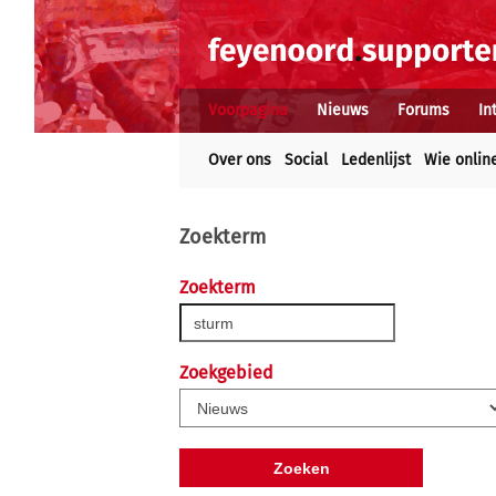
Voorpagina
Nieuws
Forums
In
Over ons
Social
Ledenlijst
Wie onlin
Zoekterm
Zoekterm
Zoekgebied