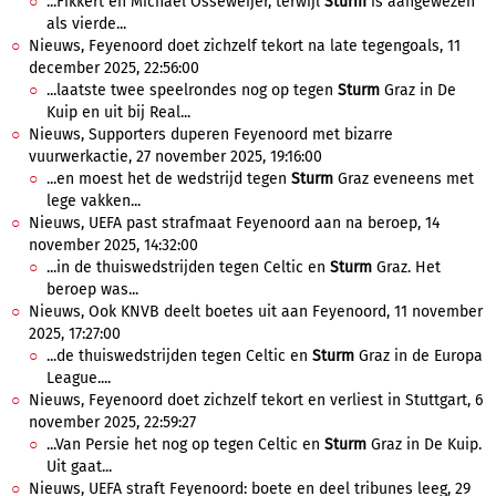
...Fikkert en Michael Osseweijer, terwijl
Sturm
is aangewezen
als vierde...
Nieuws, Feyenoord doet zichzelf tekort na late tegengoals, 11
december 2025, 22:56:00
...laatste twee speelrondes nog op tegen
Sturm
Graz in De
Kuip en uit bij Real...
Nieuws, Supporters duperen Feyenoord met bizarre
vuurwerkactie, 27 november 2025, 19:16:00
...en moest het de wedstrijd tegen
Sturm
Graz eveneens met
lege vakken...
Nieuws, UEFA past strafmaat Feyenoord aan na beroep, 14
november 2025, 14:32:00
...in de thuiswedstrijden tegen Celtic en
Sturm
Graz. Het
beroep was...
Nieuws, Ook KNVB deelt boetes uit aan Feyenoord, 11 november
2025, 17:27:00
...de thuiswedstrijden tegen Celtic en
Sturm
Graz in de Europa
League....
Nieuws, Feyenoord doet zichzelf tekort en verliest in Stuttgart, 6
november 2025, 22:59:27
...Van Persie het nog op tegen Celtic en
Sturm
Graz in De Kuip.
Uit gaat...
Nieuws, UEFA straft Feyenoord: boete en deel tribunes leeg, 29