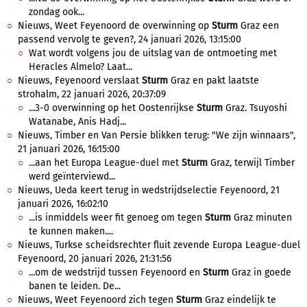
zondag ook...
Nieuws, Weet Feyenoord de overwinning op
Sturm
Graz een
passend vervolg te geven?, 24 januari 2026, 13:15:00
Wat wordt volgens jou de uitslag van de ontmoeting met
Heracles Almelo? Laat...
Nieuws, Feyenoord verslaat
Sturm
Graz en pakt laatste
strohalm, 22 januari 2026, 20:37:09
...3-0 overwinning op het Oostenrijkse
Sturm
Graz. Tsuyoshi
Watanabe, Anis Hadj...
Nieuws, Timber en Van Persie blikken terug: "We zijn winnaars",
21 januari 2026, 16:15:00
...aan het Europa League-duel met
Sturm
Graz, terwijl Timber
werd geïnterviewd...
Nieuws, Ueda keert terug in wedstrijdselectie Feyenoord, 21
januari 2026, 16:02:10
...is inmiddels weer fit genoeg om tegen
Sturm
Graz minuten
te kunnen maken....
Nieuws, Turkse scheidsrechter fluit zevende Europa League-duel
Feyenoord, 20 januari 2026, 21:31:56
...om de wedstrijd tussen Feyenoord en
Sturm
Graz in goede
banen te leiden. De...
Nieuws, Weet Feyenoord zich tegen
Sturm
Graz eindelijk te