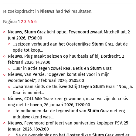
Je zoekopdracht in
Nieuws
had
149
resultaten.
Pagina: 1
2
3
4
5
6
Nieuws,
Sturm
Graz licht optie, Feyenoord zwaait Mitchell uit, 2
juni 2026, 17:38:00
...seizoen verhuurd aan het Oostenrijkse
Sturm
Graz, dat de
optie tot koop...
Nieuws, Plug maakt seizoen op huurbasis af bij Dordrecht, 2
februari 2026, 14:39:00
...uur in actie tegen zowel Real Betis en
Sturm
Graz.
Nieuws, Van Persie: "Opgeven komt niet voor in mijn
woordenboek", 2 februari 2026, 01:05:00
...waarnam sinds de thuiswedstrijd tegen
Sturm
Graz: "Nou, ja.
Daar is nu niet...
Nieuws, COLUMN: Twee keer gewonnen, maar we zijn de crisis
nog niet te boven, 26 januari 2026, 11:20:00
...te ontkennen dat de tegenstand van
Sturm
Graz niet erg
indrukwekkend was....
Nieuws, Feyenoord profiteert van puntverlies koploper PSV, 25
januari 2026, 18:43:00
...Na de overwinning op het Oostenrijkse
Sturm
Graz werd er