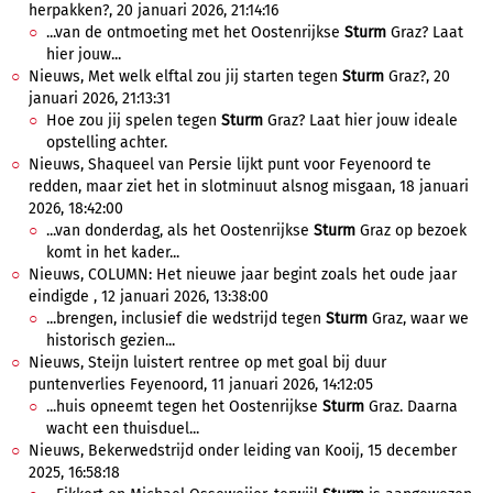
herpakken?, 20 januari 2026, 21:14:16
...van de ontmoeting met het Oostenrijkse
Sturm
Graz? Laat
hier jouw...
Nieuws, Met welk elftal zou jij starten tegen
Sturm
Graz?, 20
januari 2026, 21:13:31
Hoe zou jij spelen tegen
Sturm
Graz? Laat hier jouw ideale
opstelling achter.
Nieuws, Shaqueel van Persie lijkt punt voor Feyenoord te
redden, maar ziet het in slotminuut alsnog misgaan, 18 januari
2026, 18:42:00
...van donderdag, als het Oostenrijkse
Sturm
Graz op bezoek
komt in het kader...
Nieuws, COLUMN: Het nieuwe jaar begint zoals het oude jaar
eindigde , 12 januari 2026, 13:38:00
...brengen, inclusief die wedstrijd tegen
Sturm
Graz, waar we
historisch gezien...
Nieuws, Steijn luistert rentree op met goal bij duur
puntenverlies Feyenoord, 11 januari 2026, 14:12:05
...huis opneemt tegen het Oostenrijkse
Sturm
Graz. Daarna
wacht een thuisduel...
Nieuws, Bekerwedstrijd onder leiding van Kooij, 15 december
2025, 16:58:18