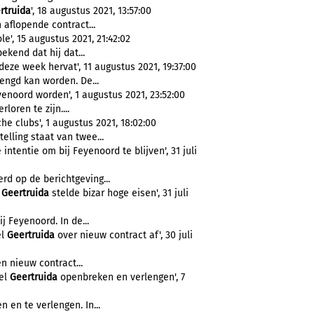
rtruida
', 18 augustus 2021, 13:57:00
n aflopende contract...
e', 15 augustus 2021, 21:42:02
bekend dat hij dat...
eze week hervat', 11 augustus 2021, 19:37:00
engd kan worden. De...
enoord worden', 1 augustus 2021, 23:52:00
rloren te zijn....
he clubs', 1 augustus 2021, 18:02:00
elling staat van twee...
e intentie om bij Feyenoord te blijven', 31 juli
erd op de berichtgeving...
l
Geertruida
stelde bizar hoge eisen', 31 juli
j Feyenoord. In de...
el
Geertruida
over nieuw contract af', 30 juli
n nieuw contract...
rel
Geertruida
openbreken en verlengen', 7
 en te verlengen. In...