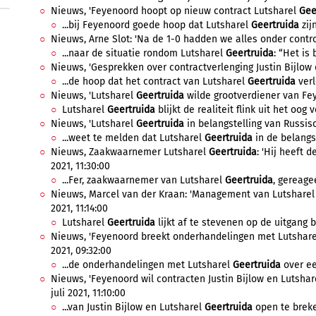
Nieuws, 'Feyenoord hoopt op nieuw contract Lutsharel
Gee
...bij Feyenoord goede hoop dat Lutsharel
Geertruida
zij
Nieuws, Arne Slot: 'Na de 1-0 hadden we alles onder control
...naar de situatie rondom Lutsharel
Geertruida
: “Het is 
Nieuws, 'Gesprekken over contractverlenging Justin Bijlow d
...de hoop dat het contract van Lutsharel
Geertruida
verl
Nieuws, 'Lutsharel
Geertruida
wilde grootverdiener van Fey
Lutsharel
Geertruida
blijkt de realiteit flink uit het oog ve
Nieuws, 'Lutsharel
Geertruida
in belangstelling van Russisc
...weet te melden dat Lutsharel
Geertruida
in de belangst
Nieuws, Zaakwaarnemer Lutsharel
Geertruida
: 'Hij heeft d
2021, 11:30:00
...Fer, zaakwaarnemer van Lutsharel
Geertruida
, gereage
Nieuws, Marcel van der Kraan: 'Management van Lutshare
2021, 11:14:00
Lutsharel
Geertruida
lijkt af te stevenen op de uitgang bi
Nieuws, 'Feyenoord breekt onderhandelingen met Lutshar
2021, 09:32:00
...de onderhandelingen met Lutsharel
Geertruida
over ee
Nieuws, 'Feyenoord wil contracten Justin Bijlow en Lutsha
juli 2021, 11:10:00
...van Justin Bijlow en Lutsharel
Geertruida
open te breken