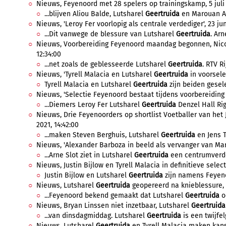
Nieuws, Feyenoord met 28 spelers op trainingskamp, 5 juli 
...blijven Aliou Balde, Lutsharel
Geertruida
en Marouan Az
Nieuws, 'Leroy Fer voorlopig als centrale verdediger', 23 jun
...Dit vanwege de blessure van Lutsharel
Geertruida
. Arn
Nieuws, Voorbereiding Feyenoord maandag begonnen, Nicola
12:34:00
...net zoals de geblesseerde Lutsharel
Geertruida
. RTV R
Nieuws, 'Tyrell Malacia en Lutsharel
Geertruida
in voorselec
Tyrell Malacia en Lutsharel
Geertruida
zijn beiden gesele
Nieuws, 'Selectie Feyenoord bestaat tijdens voorbereiding ui
...Diemers Leroy Fer Lutsharel
Geertruida
Denzel Hall Rig
Nieuws, Drie Feyenoorders op shortlist Voetballer van het 
2021, 14:42:00
...maken Steven Berghuis, Lutsharel
Geertruida
en Jens T
Nieuws, 'Alexander Barboza in beeld als vervanger van Marc
...Arne Slot ziet in Lutsharel
Geertruida
een centrumverde
Nieuws, Justin Bijlow en Tyrell Malacia in definitieve select
Justin Bijlow en Lutsharel
Geertruida
zijn namens Feyeno
Nieuws, Lutsharel
Geertruida
geopereerd na knieblessure, 2
...Feyenoord bekend gemaakt dat Lutsharel
Geertruida
o
Nieuws, Bryan Linssen niet inzetbaar, Lutsharel
Geertruida
...van dinsdagmiddag. Lutsharel
Geertruida
is een twijfelg
Nieuws, Lutsharel
Geertruida
en Tyrell Malacia maken kans 