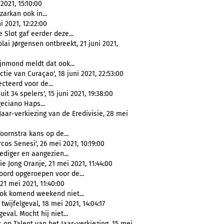
2021, 15:10:00
arkan ook in...
i 2021, 12:22:00
e Slot gaf eerder deze...
i Jørgensen ontbreekt, 21 juni 2021,
ijnmond meldt dat ook...
tie van Curaçao', 18 juni 2021, 22:53:00
cteerd voor de...
t 34 spelers', 15 juni 2021, 19:38:00
eciano Haps...
Jaar-verkiezing van de Eredivisie, 28 mei
oornstra kans op de...
os Senesi', 26 mei 2021, 10:19:00
diger en aangezien...
ie Jong Oranje, 21 mei 2021, 11:44:00
ord opgeroepen voor de...
1 mei 2021, 11:40:00
ok komend weekend niet...
twijfelgeval, 18 mei 2021, 14:04:17
eval. Mocht hij niet...
op Talent van het Jaar-verkiezing, 15 mei