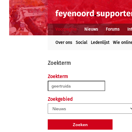
Voorpagina
Nieuws
Forums
In
Over ons
Social
Ledenlijst
Wie onlin
Zoekterm
Zoekterm
Zoekgebied