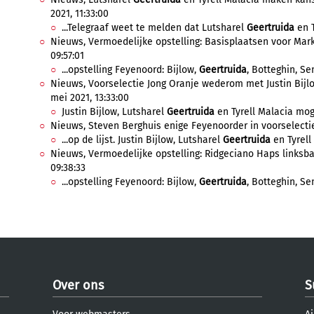
2021, 11:33:00
...Telegraaf weet te melden dat Lutsharel
Geertruida
en T
Nieuws, Vermoedelijke opstelling: Basisplaatsen voor Mark
09:57:01
...opstelling Feyenoord: Bijlow,
Geertruida
, Botteghin, Se
Nieuws, Voorselectie Jong Oranje wederom met Justin Bijl
mei 2021, 13:33:00
Justin Bijlow, Lutsharel
Geertruida
en Tyrell Malacia moge
Nieuws, Steven Berghuis enige Feyenoorder in voorselectie 
...op de lijst. Justin Bijlow, Lutsharel
Geertruida
en Tyrell 
Nieuws, Vermoedelijke opstelling: Ridgeciano Haps linksbac
09:38:33
...opstelling Feyenoord: Bijlow,
Geertruida
, Botteghin, Sen
Over ons
S