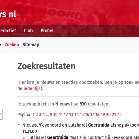
teractief
Club
Profiel
e
Zoeken
Sitemap
Zoekresultaten
Hier kan je nieuws en reacties doorzoeken. Ben je op zoek na
de
ledenlijst
.
Je zoekopdracht in
Nieuws
had
530
resultaten.
Pagina:
1
2
3
4
...
9
10
11
12
13
14
15
16
17
18
19
20
21
22
Nieuws, 'Feyenoord en Lutsharel
Geertruida
alsnog akkoord
11:21:00
Lutsharel
Geertruida
gaat zijn contract bij Feyenoord als