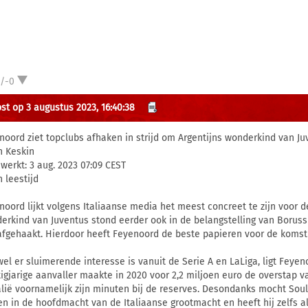
1/-0
st op 3 augustus 2023, 16:40:38
noord ziet topclubs afhaken in strijd om Argentijns wonderkind van Ju
n Keskin
ewerkt: 3 aug. 2023 07:09 CEST
n leestijd
noord lijkt volgens Italiaanse media het meest concreet te zijn voor 
erkind van Juventus stond eerder ook in de belangstelling van Boruss
 afgehaakt. Hierdoor heeft Feyenoord de beste papieren voor de komst
el er sluimerende interesse is vanuit de Serie A en LaLiga, ligt Feyen
tigjarige aanvaller maakte in 2020 voor 2,2 miljoen euro de overstap v
talië voornamelijk zijn minuten bij de reserves. Desondanks mocht Soul
n in de hoofdmacht van de Italiaanse grootmacht en heeft hij zelfs al 