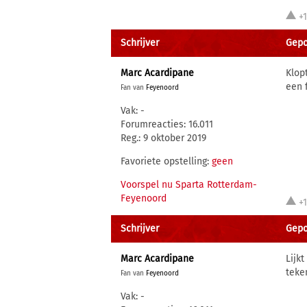
+
Schrijver
Gepos
Marc Acardipane
Klop
een 
Fan van
Feyenoord
Vak: -
Forumreacties: 16.011
Reg.: 9 oktober 2019
Favoriete opstelling:
geen
Voorspel nu Sparta Rotterdam-
Feyenoord
+
Schrijver
Gepo
Marc Acardipane
Lijk
teke
Fan van
Feyenoord
Vak: -