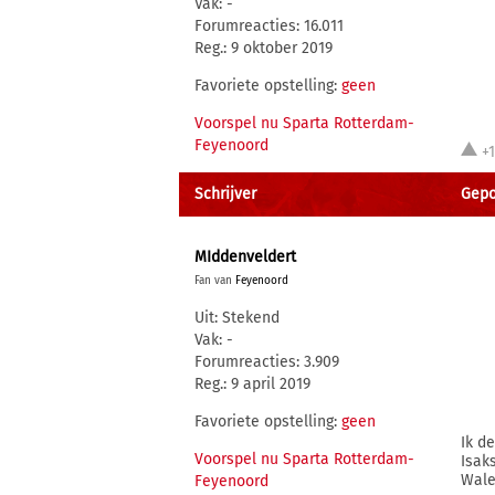
Vak: -
Forumreacties: 16.011
Reg.: 9 oktober 2019
Favoriete opstelling:
geen
Voorspel nu Sparta Rotterdam-
Feyenoord
+
Schrijver
Gepos
MIddenveldert
Fan van
Feyenoord
Uit: Stekend
Vak: -
Forumreacties: 3.909
Reg.: 9 april 2019
Favoriete opstelling:
geen
Ik d
Voorspel nu Sparta Rotterdam-
Isak
Wale
Feyenoord