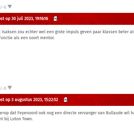
1/-0
t op 30 juli 2023, 19:16:16
t Isaksen zou echter wel een grote impuls geven paar klassen beter als
functie als een soort mentor.
1/-0
st op 3 augustus 2023, 15:22:52
t erop dat Feyenoord ook nog een directe vervanger van Bullaude wil
nt bij Luton Town.