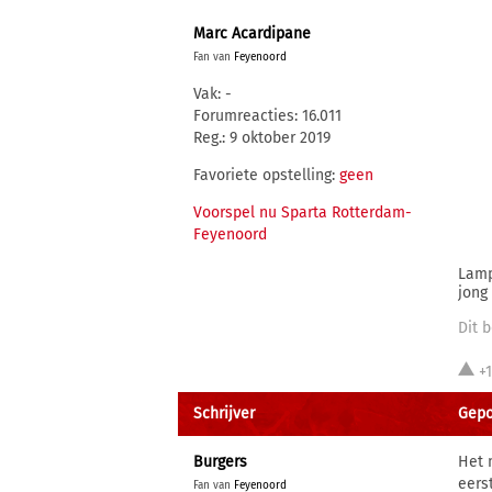
Marc Acardipane
Fan van
Feyenoord
Vak: -
Forumreacties: 16.011
Reg.: 9 oktober 2019
Favoriete opstelling:
geen
Voorspel nu Sparta Rotterdam-
Feyenoord
Lamp
jong
Dit b
+
Schrijver
Gepo
Burgers
Het 
eers
Fan van
Feyenoord