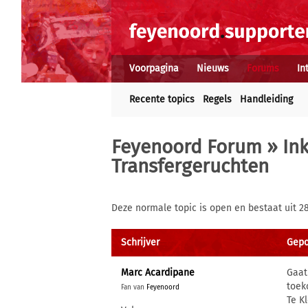
Voorpagina
Nieuws
Forums
In
Recente topics
Regels
Handleiding
Feyenoord Forum
»
In
Transfergeruchten
Deze normale topic is open en bestaat uit 2
Schrijver
Gepos
Marc Acardipane
Gaat
toek
Fan van
Feyenoord
Te K