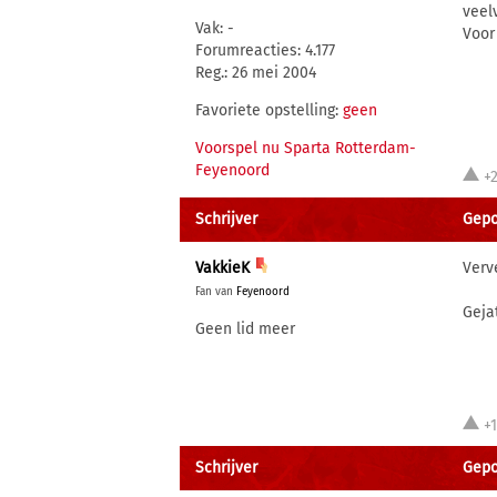
veel
Vak: -
Voor
Forumreacties: 4.177
Reg.: 26 mei 2004
Favoriete opstelling:
geen
Voorspel nu Sparta Rotterdam-
Feyenoord
+
Schrijver
Gepo
VakkieK
Verv
Fan van
Feyenoord
Gejat
Geen lid meer
+
Schrijver
Gepo